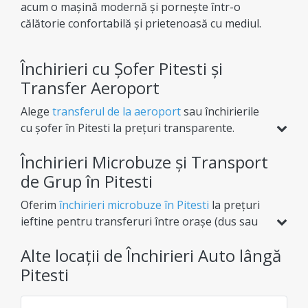
acum o mașină modernă și pornește într-o
călătorie confortabilă și prietenoasă cu mediul.
Închirieri cu Șofer Pitesti și
Transfer Aeroport
Alege
transferul de la aeroport
sau închirierile
cu șofer în Pitesti la prețuri transparente.
Indiferent de destinație, îți oferim flexibilitate
Închirieri Microbuze și Transport
totală (dus sau dus-întors) pentru o experiență
de afaceri sau vacanță complet lipsită de griji.
de Grup în Pitesti
Oferim
închirieri microbuze în Pitesti
la prețuri
ieftine pentru transferuri între orașe (dus sau
dus-întors) sau tururi cu itinerariu prestabilit.
Alte locații de Închirieri Auto lângă
Spațiu generos pentru bagaje și condiții
premium, totul fără taxe ascunse la rezervare.
Pitesti