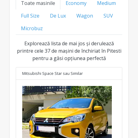
Toate masinile
Economy
Medium
preț transparent pentru fiecare clasă.
Full Size
De Lux
Wagon
SUV
Microbuz
Explorează lista de mai jos și derulează
printre cele 37 de mașini de închiriat în Pitesti
pentru a găsi opțiunea perfectă
Mitsubishi Space Star
sau Similar