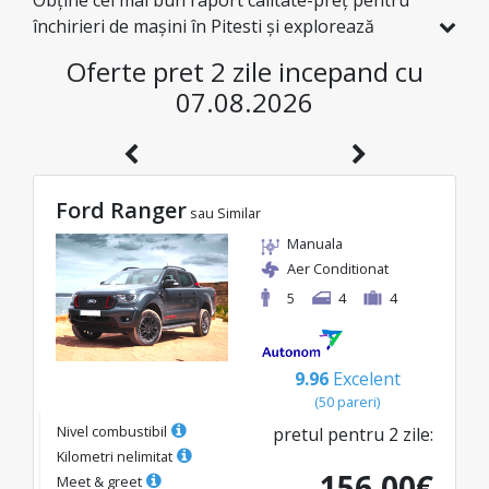
Obține cel mai bun raport calitate-preț pentru
închirieri de mașini în Pitesti și explorează
România la prețuri avantajoase. Am selectat
Oferte pret 2 zile incepand cu
special pentru tine vehicule cu reduceri reale, ca
07.08.2026
să te bucuri de o călătorie fără griji și cu un
buget excelent.
Ford Ranger
sau Similar
Manuala
Aer Conditionat
5
4
4
9.96
Excelent
(
50
pareri
)
Nivel combustibil
pretul pentru
2
zile
:
Kilometri nelimitat
156.00
€
Meet & greet