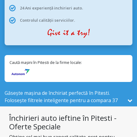
24 Ani experiență inchirieri auto.
Controlul calității serviciilor.
Caută mașini în Pitesti de la firme locale:
Găsește mașina de închiriat perfectă în Pitesti.
Folosește filtrele inteligente pentru a compara 37
vehicule de închiriat , din cele 525 disponibile în
România, de la 1 firme locale din Pitesti .
Închirieri auto ieftine în Pitesti -
Oferte Speciale