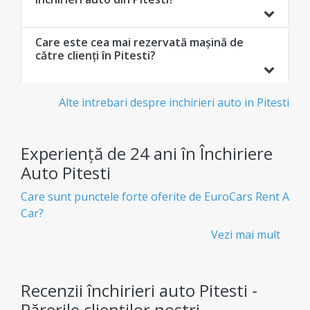
Care este cea mai rezervată mașină de
către clienți în Pitesti?
Alte intrebari despre inchirieri auto in Pitesti
Experiență de 24 ani în Închiriere
Auto Pitesti
Care sunt punctele forte oferite de EuroCars Rent A
Car?
Vezi mai mult
Închirieri auto ieftine și transparente - Fără
taxe ascunse
Știi exact ce plătești de la bun început, fără taxe
Recenzii închirieri auto Pitesti -
ascunse.
Părerile clienților noștri