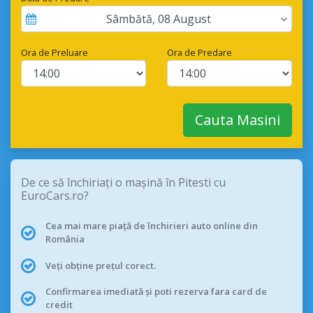
Sâmbătă
,
08
August
Ora de Preluare
Ora de Predare
Cauta Masini
De ce să închiriați o mașină în Pitesti cu
EuroCars.ro?
Cea mai mare piață de închirieri auto online din
România
Veți obține prețul corect.
Confirmarea imediată și poti rezerva fara card de
credit