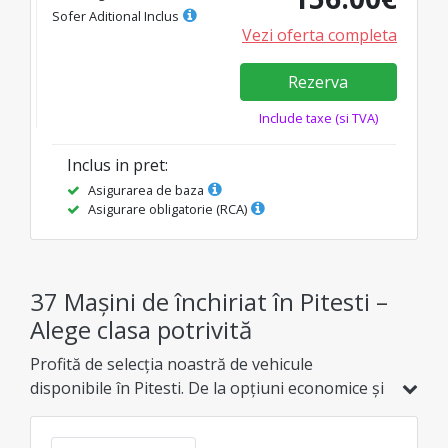
Sofer Aditional Inclus
Vezi oferta completa
Rezerva
Include taxe (si TVA)
Inclus in pret
:
Asigurarea de baza
Asigurare obligatorie (RCA)
37 Mașini de închiriat în Pitesti –
Alege clasa potrivită
Profită de selecția noastră de vehicule
disponibile în Pitesti. De la opțiuni economice și
hibride, până la modele de familie, SUV-uri sau
de lux, găsește varianta ideală la cel mai bun