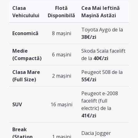
Clasa
Flotă
Cea Mai Ieftină
Vehiculului
Disponibilă
Mașină Astăzi
Toyota Aygo de la
Economică
8 mașini
38€/zi
Medie
Skoda Scala facelift
6 mașini
(Compactă)
de la
40€/zi
Clasa Mare
Peugeot 508 de la
2 mașini
(Full Size)
55€/zi
Peugeot e-2008
facelift (full
SUV
16 mașini
electric) de la
41€/zi
Break
Dacia Jogger
(Station
1 mașini