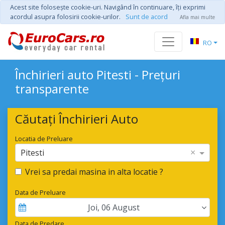
Acest site foloseşte cookie-uri. Navigând în continuare, îţi exprimi
acordul asupra folosirii cookie-urilor.
Sunt de acord
Afla mai multe
RO
Închirieri auto Pitesti - Prețuri
transparente
Căutați Închirieri Auto
Locatia de Preluare
×
Pitesti
Vrei sa predai masina in alta locatie ?
Data de Preluare
Joi
,
06
August
Data de Predare