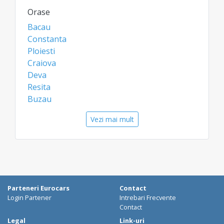
Orase
Bacau
Constanta
Ploiesti
Craiova
Deva
Resita
Buzau
Ramnicu Valcea
Vezi mai mult
Targu Jiu
Medias
Aeroporturi
Bacau Aeroport
Constanta Aeroport
Parteneri Eurocars
Contact
Craiova Aeroport
Login Partener
Intrebari Frecvente
Contact
Legal
Link-uri