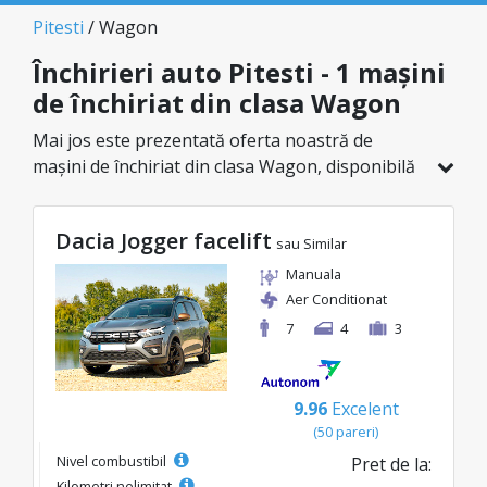
Pitesti
/ Wagon
Închirieri auto Pitesti - 1 mașini
de închiriat din clasa Wagon
Mai jos este prezentată oferta noastră de
mașini de închiriat din clasa Wagon, disponibilă
în Pitesti. Dintr-un total de 1 de vehicule în
această locație, poți alege modelul ideal din
Dacia Jogger facelift
categoria selectată, cu prețuri avantajoase ce
sau Similar
pornesc de la doar 83€/zi.
Manuala
Aer Conditionat
7
4
3
9.96
Excelent
(50 pareri)
Nivel combustibil
Pret de la:
Kilometri nelimitat