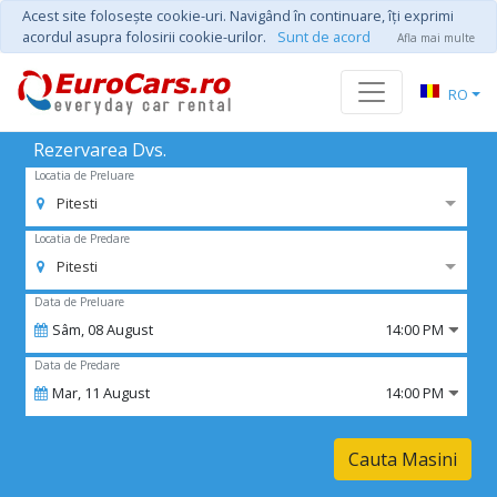
Acest site foloseşte cookie-uri. Navigând în continuare, îţi exprimi
acordul asupra folosirii cookie-urilor.
Sunt de acord
Afla mai multe
RO
Rezervarea Dvs.
Locatia de Preluare
Pitesti
Locatia de Predare
Pitesti
Data de Preluare
Sâm,
08
August
14:00 PM
Data de Predare
Mar,
11
August
14:00 PM
Cauta Masini