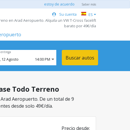
estoy de acuerdo
Saber más
Su cuenta
ES
reno en Arad Aeropuerto. Alquila un VW T-Cross facelift
barato por 49€/día
aeropuerto
 entrega
Buscar autos
,
12
Agosto
14:00 PM
clase Todo Terreno
 Arad Aeropuerto. De un total de 9
entes desde solo 49€/día.
Precio desde: