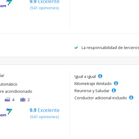
9.9
Excelente
(541 opiniones)
La responsabilidad de tercero
lar
Igual a igual
Kilometraje ilimitado
utomático
Reunirse y Saludar
ire acondicionado
Conductor adicional incluido
4
2
9.9
Excelente
(541 opiniones)