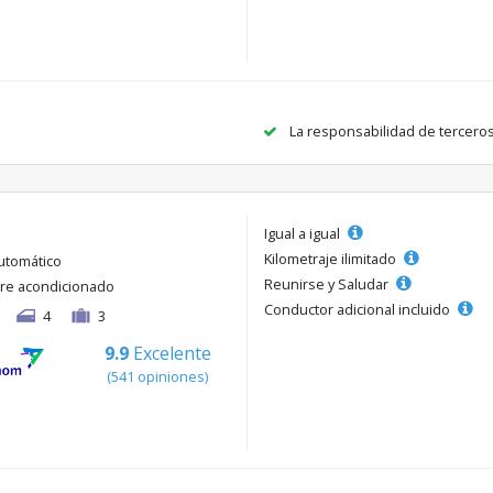
La responsabilidad de tercero
Igual a igual
Kilometraje ilimitado
utomático
Reunirse y Saludar
ire acondicionado
Conductor adicional incluido
4
3
9.9
Excelente
(541 opiniones)