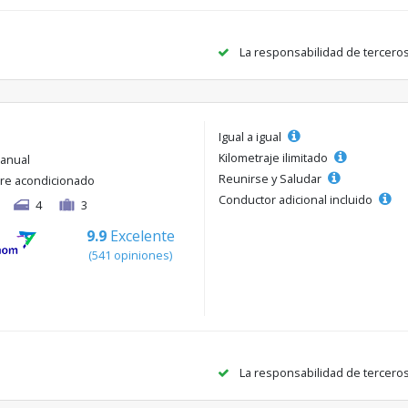
La responsabilidad de tercero
Igual a igual
Kilometraje ilimitado
anual
Reunirse y Saludar
ire acondicionado
Conductor adicional incluido
4
3
9.9
Excelente
(541 opiniones)
La responsabilidad de tercero