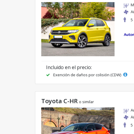
M
A
5
Incluido en el precio:
Exención de daños por colisión (CDW)
Toyota C-HR
o similar
A
A
5