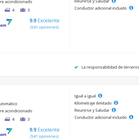
Reunirse y Saludar
ire acondicionado
Conductor adicional incluido
4
3
9.9
Excelente
(541 opiniones)
La responsabilidad de tercero
Igual a igual
Kilometraje ilimitado
utomático
Reunirse y Saludar
ire acondicionado
Conductor adicional incluido
4
3
9.9
Excelente
(541 opiniones)