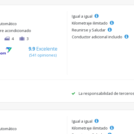
Igual a igual
Kilometraje ilimitado
utomático
Reunirse y Saludar
ire acondicionado
Conductor adicional incluido
4
3
9.9
Excelente
(541 opiniones)
La responsabilidad de tercero
Igual a igual
Kilometraje ilimitado
utomático