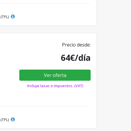
s(TPL)
Precio desde:
64€/día
Ver oferta
Incluye tasas e impuestos. (VAT)
s(TPL)