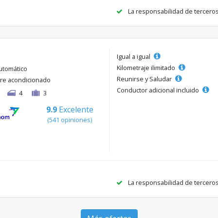
La responsabilidad de tercero
Igual a igual
Kilometraje ilimitado
utomático
Reunirse y Saludar
ire acondicionado
Conductor adicional incluido
4
3
9.9
Excelente
(541 opiniones)
La responsabilidad de tercero