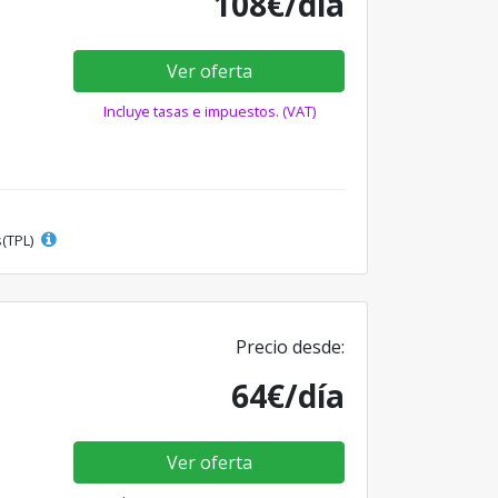
108€/día
Ver oferta
Incluye tasas e impuestos. (VAT)
s(TPL)
Precio desde:
64€/día
Ver oferta