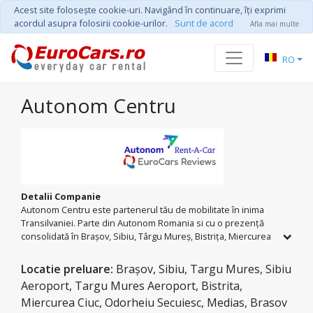
Acest site foloseşte cookie-uri. Navigând în continuare, îţi exprimi
acordul asupra folosirii cookie-urilor.
Sunt de acord
Afla mai multe
RO
Autonom Centru
Detalii Companie
Autonom Centru este partenerul tău de mobilitate în inima
Transilvaniei. Parte din Autonom Romania si cu o prezență
consolidată în Brașov, Sibiu, Târgu Mureș, Bistrița, Miercurea
Ciuc și Odorheiu Secuiesc, oferim cea mai extinsă rețea de
închirieri auto din regiune. Indiferent de destinație,
Locatie preluare:
Brașov, Sibiu, Targu Mures, Sibiu
beneficiezi de kilometri nelimitați național și de o flotă
Aeroport, Targu Mures Aeroport, Bistrita,
diversificată, de la mașini de oraș la SUV-uri pregătite pentru
Miercurea Ciuc, Odorheiu Secuiesc, Medias, Brasov
drumuri de munte. De asemenea oferim prețuri