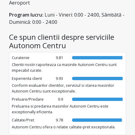
avantajoase, km nelimitați și posibilitatea predării
Aeroport
autoturismului în locații diferite din rețeaua națională.
Program lucru:
Luni - Vineri: 0:00 - 24:00, Sâmbătă -
Duminică: 0:00 - 24:00
Ce spun clientii despre serviciile
Autonom Centru
Curatenie
9.81
Clientii nostri raporteaza ca masinile Autonom Centru sunt
impecabil curate.
Experienta client
9.93
Conform evaluarilor clientilor, serviciul si starea masinilor
Autonom Centru sunt exceptionale.
Preluare/Predare
9.9
Preluarea si predarea masinilor Autonom Centru este
exceptionally eficienta.
Calitate/Pret
9.78
Autonom Centru ofera o relatie calitate-pret exceptionala.