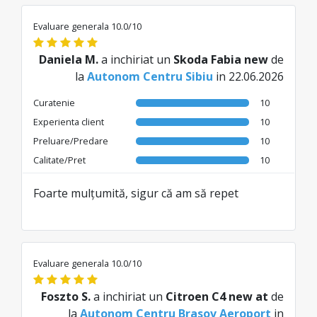
scaunul pentru ca să făcut reducere și a
fost gratuit, dar nu asta contează. De
Evaluare generala 10.0/10
fiecare data a fost problema cu scaunul.
Daniela M.
a inchiriat un
Skoda Fabia new
de
la
Autonom Centru Sibiu
in 22.06.2026
Curatenie
10
Experienta client
10
Preluare/Predare
10
Calitate/Pret
10
Foarte mulțumită, sigur că am să repet
Evaluare generala 10.0/10
Foszto S.
a inchiriat un
Citroen C4 new at
de
la
Autonom Centru Brasov Aeroport
in