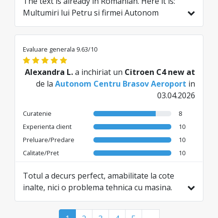
The text is already in Romanian. Here it is:
Multumiri lui Petru si firmei Autonom
pentru serviciile impecabile.
Tradus din EN de AI
Evaluare generala 9.63/10
Alexandra L.
a inchiriat un
Citroen C4 new at
de la
Autonom Centru Brasov Aeroport
in
03.04.2026
Curatenie
8
Experienta client
10
Preluare/Predare
10
Calitate/Pret
10
Totul a decurs perfect, amabilitate la cote
inalte, nici o problema tehnica cu masina.
Am doar un singur comment in legatura cu
fumatul in masina. Pentru nefumatori este