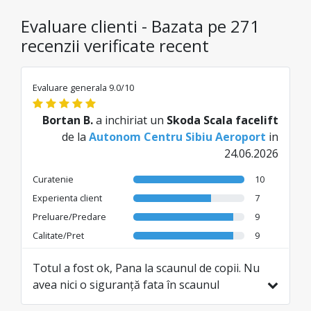
Evaluare clienti - Bazata pe 271
recenzii verificate recent
Evaluare generala 9.0/10
Bortan B.
a inchiriat un
Skoda Scala facelift
de la
Autonom Centru Sibiu Aeroport
in
24.06.2026
Curatenie
10
Experienta client
7
Preluare/Predare
9
Calitate/Pret
9
Totul a fost ok, Pana la scaunul de copii. Nu
avea nici o siguranță fata în scaunul
respectiv. Pana la urma nu sa mai achitat