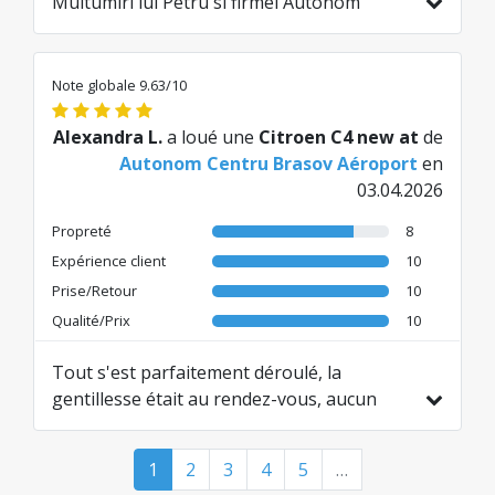
Multumiri lui Petru si firmei Autonom
pentru serviciile impecabile.
Traduit de EN par AI
Note globale 9.63/10
Alexandra L.
a loué une
Citroen C4 new at
de
Autonom Centru Brasov Aéroport
en
03.04.2026
Propreté
8
Expérience client
10
Prise/Retour
10
Qualité/Prix
10
Tout s'est parfaitement déroulé, la
gentillesse était au rendez-vous, aucun
problème technique avec la voiture. J'ai
juste un seul commentaire concernant la
1
2
3
4
5
…
cigarette dans la voiture. Pour les non-