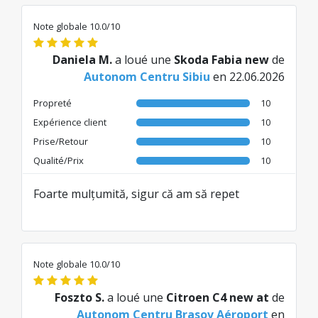
chaise n'a pas été payée car elle a été
réduite et était gratuite, mais ce n'est pas
Note globale 10.0/10
ça qui compte. À chaque fois, il y avait un
problème avec la chaise.
Daniela M.
a loué une
Skoda Fabia new
de
Traduit de RO par AI
Autonom Centru Sibiu
en 22.06.2026
Propreté
10
Expérience client
10
Prise/Retour
10
Qualité/Prix
10
Foarte mulțumită, sigur că am să repet
Note globale 10.0/10
Foszto S.
a loué une
Citroen C4 new at
de
Autonom Centru Brasov Aéroport
en