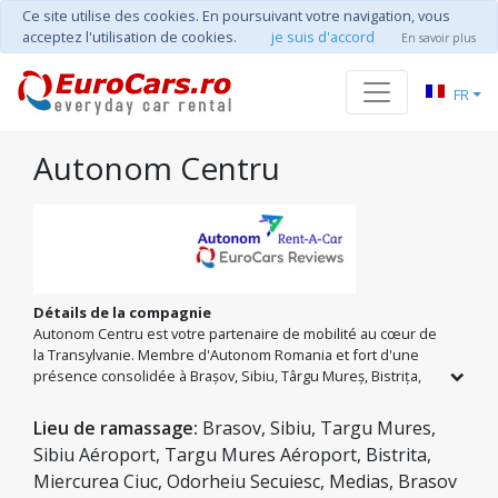
Ce site utilise des cookies. En poursuivant votre navigation, vous
acceptez l'utilisation de cookies.
je suis d'accord
En savoir plus
FR
Autonom Centru
Détails de la compagnie
Autonom Centru est votre partenaire de mobilité au cœur de
la Transylvanie. Membre d'Autonom Romania et fort d'une
présence consolidée à Brașov, Sibiu, Târgu Mureș, Bistrița,
Miercurea Ciuc et Odorheiu Secuiesc, nous proposons le
réseau de location de voitures le plus étendu de la région.
Lieu de ramassage:
Brasov, Sibiu, Targu Mures,
Quelle que soit votre destination, vous bénéficiez du
Sibiu Aéroport, Targu Mures Aéroport, Bistrita,
kilométrage illimité au niveau national et d'une flotte
Miercurea Ciuc, Odorheiu Secuiesc, Medias, Brasov
diversifiée, des citadines aux SUV prêts pour les routes de