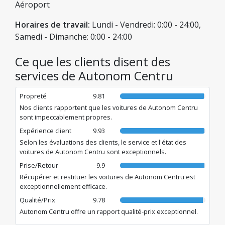
montagne. Nous offrons également des tarifs avantageux,
Aéroport
des km illimités et la possibilité de restituer le véhicule dans
différentes agences du réseau national.
Horaires de travail:
Lundi - Vendredi: 0:00 - 24:00,
Samedi - Dimanche: 0:00 - 24:00
Ce que les clients disent des
services de Autonom Centru
Propreté
9.81
Nos clients rapportent que les voitures de Autonom Centru
sont impeccablement propres.
Expérience client
9.93
Selon les évaluations des clients, le service et l'état des
voitures de Autonom Centru sont exceptionnels.
Prise/Retour
9.9
Récupérer et restituer les voitures de Autonom Centru est
exceptionnellement efficace.
Qualité/Prix
9.78
Autonom Centru offre un rapport qualité-prix exceptionnel.