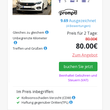
5
4
2
9.69
Ausgezeichnet
(
4
Bewertungen
)
Gleiches zu gleichem
Preis für
2
Tage
:
Unbegrenzte Kilometer
80.00
€
80.00
€
Treffen und Grüßen
Zum Angebot
buchen Sie jetzt
Beinhaltet Gebühren und
Steuern (VAT)
Im Preis inbegriffen
:
Kollisionsschaden-Verzicht (CDW)
Haftung gegenüber Dritten(TPL)