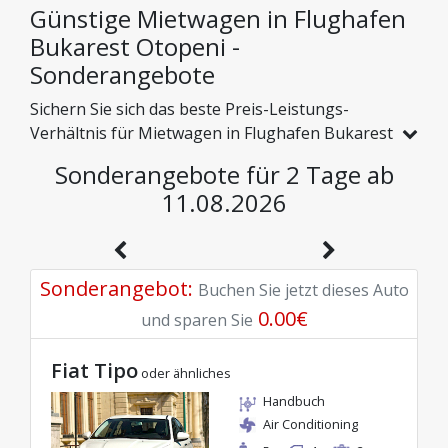
insgesamt 517 in Rumänien – von 25 lokalen
Günstige Mietwagen in Flughafen
Anbietern zu vergleichen.
Bukarest Otopeni -
Sonderangebote
Sichern Sie sich das beste Preis-Leistungs-
Verhältnis für Mietwagen in Flughafen Bukarest
Otopeni und erkunden Sie Rumänien zu
Sonderangebote für 2 Tage ab
günstigen Preisen. Wir haben speziell für Sie
11.08.2026
Fahrzeuge mit echten Rabatten ausgewählt,
damit Sie eine sorgenfreie Reise mit einem
hervorragenden Budget genießen können.
Sonderangebot
:
Buchen Sie jetzt dieses Auto
0.00
€
und sparen Sie
Fiat Tipo
oder ähnliches
Handbuch
Air Conditioning