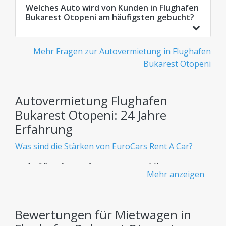
Welches Auto wird von Kunden in Flughafen
Bukarest Otopeni am häufigsten gebucht?
Mehr Fragen zur Autovermietung in Flughafen
Bukarest Otopeni
Autovermietung Flughafen
Bukarest Otopeni: 24 Jahre
Erfahrung
Was sind die Stärken von EuroCars Rent A Car?
Günstige und transparente Mietwagen -
Mehr anzeigen
Keine versteckten Gebühren
Wissen Sie von Anfang an genau, was Sie bezahlen
– ohne versteckte Kosten.
Bewertungen für Mietwagen in