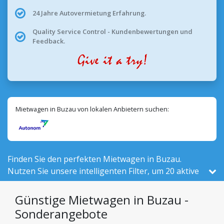
24 Jahre Autovermietung Erfahrung.
Quality Service Control - Kundenbewertungen und
Feedback.
Mietwagen in Buzau von lokalen Anbietern suchen:
Finden Sie den perfekten Mietwagen in Buzau.
Nutzen Sie unsere intelligenten Filter, um 20 aktive
Fahrzeuge vor Ort – von insgesamt 525 in Rumänien
– von 1 lokalen Anbietern zu vergleichen.
Günstige Mietwagen in Buzau -
Sonderangebote