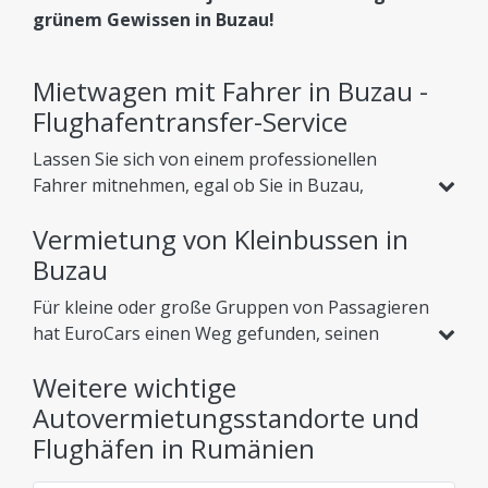
grünem Gewissen in Buzau!
Mietwagen mit Fahrer in Buzau -
Flughafentransfer-Service
Lassen Sie sich von einem professionellen
Fahrer mitnehmen, egal ob Sie in Buzau,
Rumänien, auf der Suche nach einem Urlaub
Vermietung von Kleinbussen in
oder einer Geschäftsreise sind. Neben dem
regulären Autovermietungsservice bieten wir
Buzau
unseren Kunden verschiedene Dienstleistungen
Für kleine oder große Gruppen von Passagieren
an, die es ihnen ermöglichen, die Landschaft zu
hat EuroCars einen Weg gefunden, seinen
genießen oder sich in einer angenehmen
Kunden dabei zu helfen, sich in Ruhe in das Land
Atmosphäre auszuruhen. Eine davon ist der
Weitere wichtige
zu begeben. Kleinbus Buzau für Touren und
Flughafentransfer vom Flughafen Buzau
. Es
Events mieten Unser Kleinbus Buzau Service
Autovermietungsstandorte und
soll Ihnen helfen, vom Flughafen zum Hotel zu
stellt Ihnen Busse jeder Art. Wir bieten die
Flughäfen in Rumänien
gelangen, in dem Sie sich in einer Stadt
besten Angebote, um einen
Kleinbus Buzau
außerhalb von Buzau befinden. EuroCars erfüllt