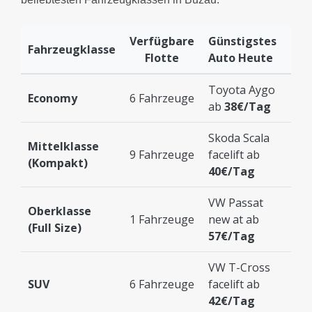
Verfügbare
Günstigstes
Fahrzeugklasse
Flotte
Auto Heute
Toyota Aygo
Economy
6 Fahrzeuge
ab
38€/Tag
Skoda Scala
Mittelklasse
9 Fahrzeuge
facelift ab
(Kompakt)
40€/Tag
VW Passat
Oberklasse
1 Fahrzeuge
new at ab
(Full Size)
57€/Tag
VW T-Cross
SUV
6 Fahrzeuge
facelift ab
42€/Tag