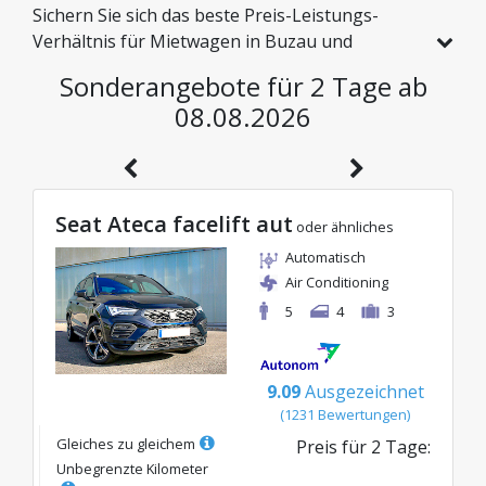
Sichern Sie sich das beste Preis-Leistungs-
Verhältnis für Mietwagen in Buzau und
erkunden Sie Rumänien zu günstigen Preisen.
Sonderangebote für 2 Tage ab
Wir haben speziell für Sie Fahrzeuge mit echten
08.08.2026
Rabatten ausgewählt, damit Sie eine
sorgenfreie Reise mit einem hervorragenden
Budget genießen können.
Seat Ateca facelift aut
oder ähnliches
Automatisch
Air Conditioning
5
4
3
9.09
Ausgezeichnet
(
1231
Bewertungen
)
Gleiches zu gleichem
Preis für
2
Tage
:
Unbegrenzte Kilometer