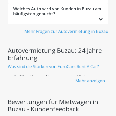
Welches Auto wird von Kunden in Buzau am
häufigsten gebucht?
Mehr Fragen zur Autovermietung in Buzau
Autovermietung Buzau: 24 Jahre
Erfahrung
Was sind die Stärken von EuroCars Rent A Car?
Günstige und transparente Mietwagen -
Mehr anzeigen
Keine versteckten Gebühren
Wissen Sie von Anfang an genau, was Sie bezahlen
– ohne versteckte Kosten.
Bewertungen für Mietwagen in
Buzau - Kundenfeedback
Riesige Flotte