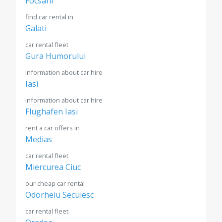
Focsani
find car rental in
Galati
car rental fleet
Gura Humorului
information about car hire
Iasi
information about car hire
Flughafen Iasi
rent a car offers in
Medias
car rental fleet
Miercurea Ciuc
our cheap car rental
Odorheiu Secuiesc
car rental fleet