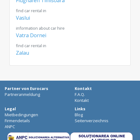
Flughafen Timisoara
find car rental in
Vaslui
information about car hire
Vatra Dornei
find car rental in
Zalau
Partner von Eurocars
Kontakt
Partneranmeldung
F.A.Q.
Kontakt
Legal
Links
Mietbedingungen
Blog
Firmendetails
Seitenverzeichnis
ANPC