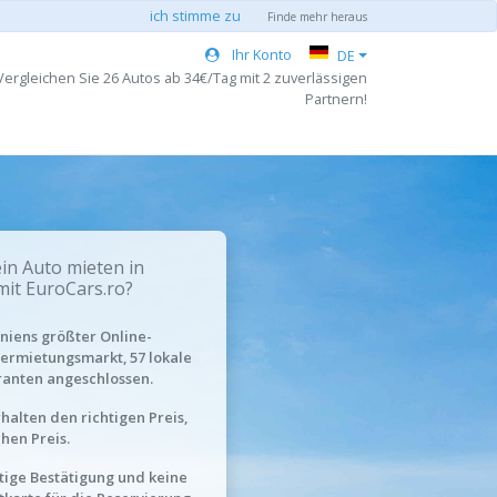
ich stimme zu
Finde mehr heraus
Ihr Konto
DE
ergleichen Sie 26 Autos ab 34€/Tag mit 2 zuverlässigen
Partnern!
n Auto mieten in
mit EuroCars.ro?
iens größter Online-
ermietungsmarkt, 57 lokale
ranten angeschlossen.
rhalten den richtigen Preis,
chen Preis.
tige Bestätigung und keine