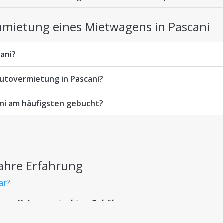
Anmietung eines Mietwagens in Pascani
cani?
utovermietung in Pascani?
ni am häufigsten gebucht?
Jahre Erfahrung
ar?
en - Keine versteckten Gebühren
zahlen – ohne versteckte Kosten.