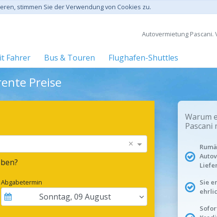
gieren, stimmen Sie der Verwendung von Cookies zu.
Autovermietung Pascani. V
t Fahrer
Bus & Touren
Flughafen-Shuttles
ente Preise
Warum ei
Pascani 
×
Rumän
Autov
eben?
Liefe
Abgabetermin
Sie e
ehrli
Sonntag
,
09
August
Sofor