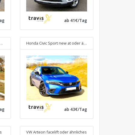
ag
ab 41€/Tag
Honda Civic Sport new at
oder ähnliches
ag
ab 43€/Tag
s
VW Arteon facelift
oder ähnliches