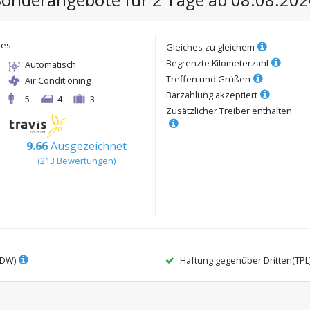
hes
Gleiches zu gleichem
Begrenzte Kilometerzahl
Automatisch
Treffen und Grüßen
Air Conditioning
Barzahlung akzeptiert
5
4
3
Zusätzlicher Treiber enthalten
9.66
Ausgezeichnet
(
213
Bewertungen
)
CDW)
Haftung gegenüber Dritten(TPL