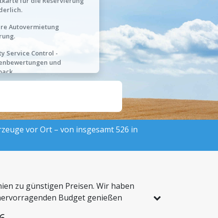
tkarte für die Reservierung
derlich.
hre Autovermietung
rung.
ty Service Control -
enbewertungen und
back.
hrzeuge vor Ort – von insgesamt 526 in
nien zu günstigen Preisen. Wir haben
em hervorragenden Budget genießen
6