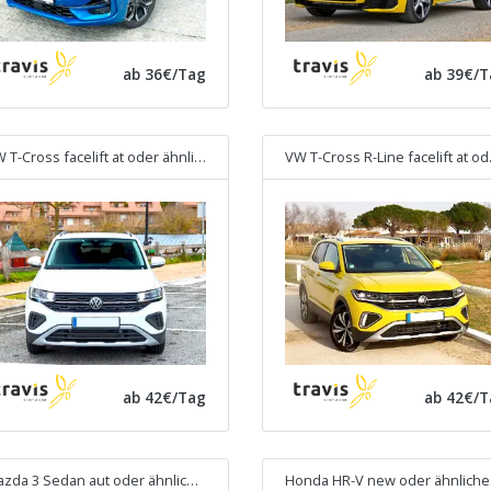
ab 36€/Tag
ab 39€/T
 T-Cross facelift at
oder ähnliches
VW T-Cross R-Line facelift at
oder ähnliches
ab 42€/Tag
ab 42€/T
zda 3 Sedan aut
oder ähnliches
Honda HR-V new
oder ähnliche