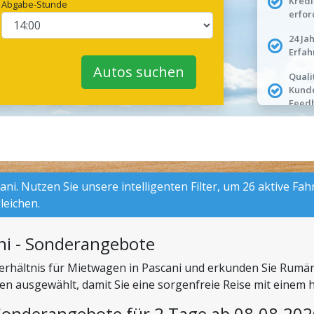
Kredi
Abgabe-Stunde
erfor
24 Ja
Erfah
Autos suchen
Quali
Kund
Feed
ni. Nutzen Sie unsere intelligenten Filter, um 26 aktive Fa
leichen.
ni - Sonderangebote
-Verhältnis für Mietwagen in Pascani und erkunden Sie Rumä
tten ausgewählt, damit Sie eine sorgenfreie Reise mit ein
Sonderangebote für 2 Tage ab 08.08.202