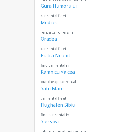
Gura Humorului
car rental fleet
Medias
rent a car offers in
Oradea
car rental fleet
Piatra Neamt
find car rental in
Ramnicu Valcea
our cheap car rental
Satu Mare
car rental fleet
Flughafen Sibiu
find car rental in
Suceava
information about car hire