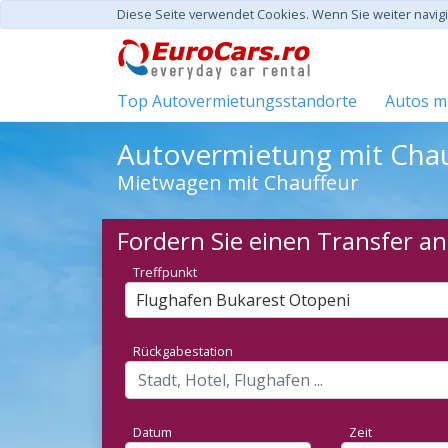
Diese Seite verwendet Cookies. Wenn Sie weiter navi
Top Autovermietungsstandorte
Autos mi
Autovermietung mit Chau
Mietwagen mit Chauffeur
Fordern Sie einen Transfer an
Treffpunkt
Flughafen Bukarest Otopeni
Rückgabestation
Datum
Zeit