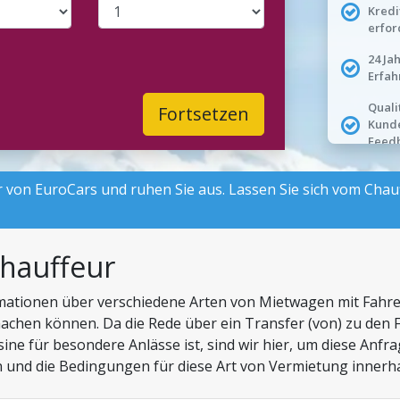
Kredi
erfor
24 Ja
Erfah
Quali
Fortsetzen
Kund
Feed
 von EuroCars und ruhen Sie aus. Lassen Sie sich vom Chau
hauffeur
ationen über verschiedene Arten von Mietwagen mit Fahrer
achen können. Da die Rede über ein Transfer (von) zu den Fl
ine für besondere Anlässe ist, sind wir hier, um diese Anf
und die Bedingungen für diese Art von Vermietung innerha