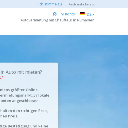
ich stimme zu
Finde mehr heraus
Ihr Konto
DE
Autovermietung mit Chauffeur in Rumänien
n Auto mit mieten?
s?
iens größter Online-
ermietungsmarkt, 57 lokale
ranten angeschlossen.
rhalten den richtigen Preis,
chen Preis.
tige Bestätigung und keine