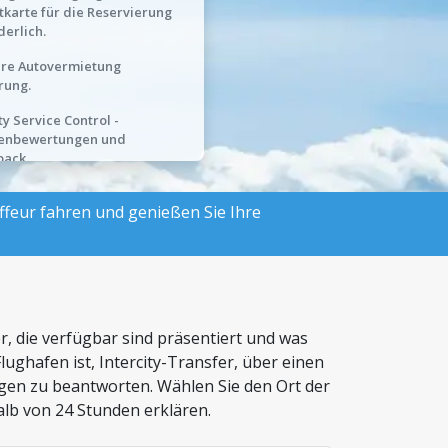
tkarte für die Reservierung
derlich.
hre Autovermietung
rung.
ty Service Control -
enbewertungen und
back.
ffeur fahren und genießen Sie Ihre
, die verfügbar sind präsentiert und was
ughafen ist, Intercity-Transfer, über einen
ragen zu beantworten. Wählen Sie den Ort der
lb von 24 Stunden erklären.