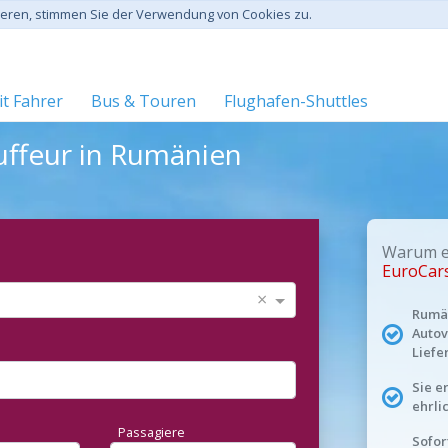
gieren, stimmen Sie der Verwendung von Cookies zu.
t Fahrer
Bus & Touren
Flughafen-Shuttles
ffeur in Rumänien
Warum ei
EuroCar
×
Rumän
Autov
Liefe
Sie e
ehrli
Passagiere
Sofor