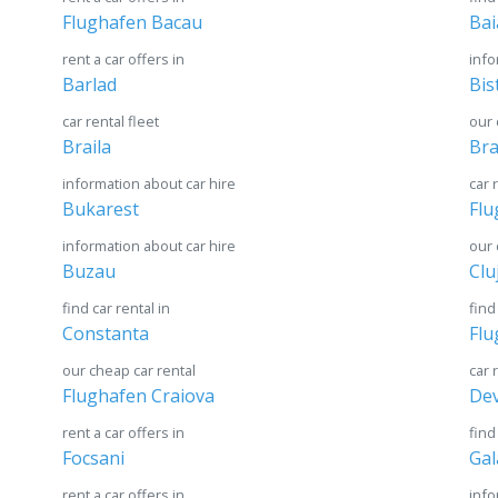
Flughafen Bacau
Bai
rent a car offers in
info
Barlad
Bis
car rental fleet
our 
Braila
Br
information about car hire
car 
Bukarest
Flu
information about car hire
our 
Buzau
Clu
find car rental in
find
Constanta
Flu
our cheap car rental
car 
Flughafen Craiova
De
rent a car offers in
find
Focsani
Gal
rent a car offers in
info