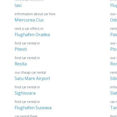
Iasi
Flu
information about car hire
our 
Miercurea Ciuc
Odo
rent a car offers in
rent
Flughafen Oradea
Pas
find car rental in
our 
Pitesti
Plo
find car rental in
our 
Resita
Ro
our cheap car rental
rent
Satu Mare Airport
Sib
find car rental in
info
Sighisoara
Sla
find car rental in
car 
Flughafen Suceava
Tar
car rental fleet
find