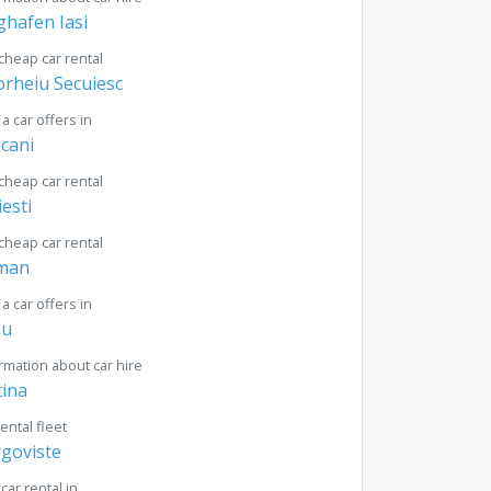
ghafen Iasi
cheap car rental
rheiu Secuiesc
 a car offers in
cani
cheap car rental
iesti
cheap car rental
man
 a car offers in
iu
rmation about car hire
tina
rental fleet
goviste
 car rental in