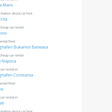
a Mare
rmation about car hire
trita
cheap car rental
asov
rental fleet
ghafen Bukarest Baneasa
cheap car rental
j Napoca
 car rental in
ghafen Constanta
rental fleet
va
 car rental in
ati
rmation about car hire