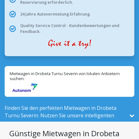
Reservierung erforderlich.
24 Jahre Autovermietung Erfahrung.
Quality Service Control - Kundenbewertungen und
Feedback.
Mietwagen in Drobeta Turnu Severin von lokalen Anbietern
suchen:
Finden Sie den perfekten Mietwagen in Drobeta
Turnu Severin. Nutzen Sie unsere intelligenten
Filter, um 37 aktive Fahrzeuge vor Ort – von
insgesamt 524 in Rumänien – von 1 lokalen
Günstige Mietwagen in Drobeta
Anbietern zu vergleichen.