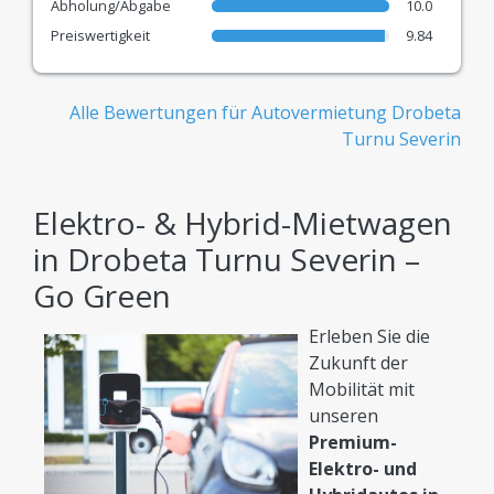
Abholung/Abgabe
10.0
Preiswertigkeit
9.84
Schnelle Reservierung
Moderne Technologie für einen einfachen,
sicheren und komfortablen Online-Mietprozess.
Alle Bewertungen für Autovermietung Drobeta
Turnu Severin
Alles, was Sie tun müssen: Vergleichen & den
richtigen Preis wählen!
Elektro- & Hybrid-Mietwagen
in Drobeta Turnu Severin –
Go Green
Erleben Sie die
Zukunft der
Mobilität mit
unseren
Premium-
Elektro- und