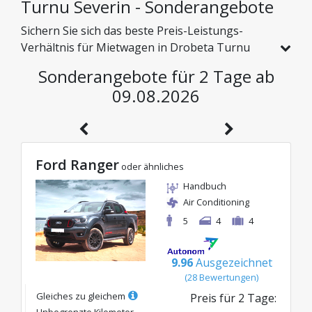
Turnu Severin - Sonderangebote
Sichern Sie sich das beste Preis-Leistungs-
Verhältnis für Mietwagen in Drobeta Turnu
Severin und erkunden Sie Rumänien zu
Sonderangebote für 2 Tage ab
günstigen Preisen. Wir haben speziell für Sie
09.08.2026
Fahrzeuge mit echten Rabatten ausgewählt,
damit Sie eine sorgenfreie Reise mit einem
hervorragenden Budget genießen können.
Ford Ranger
oder ähnliches
Handbuch
Air Conditioning
5
4
4
9.96
Ausgezeichnet
(
28
Bewertungen
)
Gleiches zu gleichem
Preis für
2
Tage
: