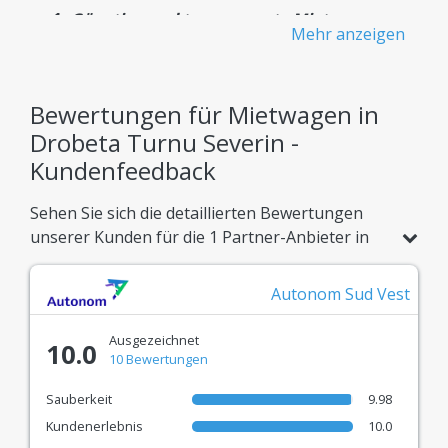
Günstige und transparente Mietwagen -
Mehr anzeigen
Keine versteckten Gebühren
Wissen Sie von Anfang an genau, was Sie bezahlen
– ohne versteckte Kosten.
Bewertungen für Mietwagen in
Drobeta Turnu Severin -
Riesige Flotte
Kundenfeedback
Über 900 verfügbare Mietwagenmodelle, perfekt
angepasst an jeden Reisebedarf.
Sehen Sie sich die detaillierten Bewertungen
unserer Kunden für die 1 Partner-Anbieter in
Bestätigtes Vertrauen
Drobeta Turnu Severin an. Vergleichen Sie die
Ergebnisse aus 2 echten Kundenbewertungen
Echtes Bewertungssystem, damit Sie die beste
Autonom Sud Vest
und buchen Sie Ihr Fahrzeug mit absolutem
Mietwagenerfahrung wählen können.
Vertrauen.
Ausgezeichnet
10.0
Top-Partner - Die beliebtesten
10 Bewertungen
Autovermietungen
Sauberkeit
9.98
Wir arbeiten mit Branchenführern wie Autonom,
Kundenerlebnis
10.0
Travis, Gorent und vielen anderen zusammen.