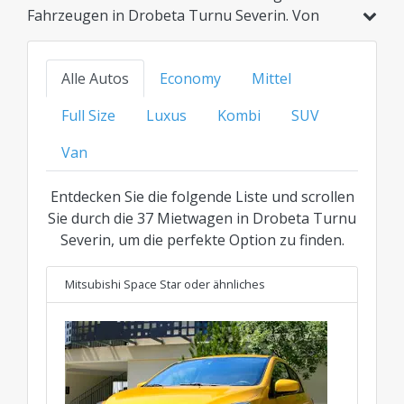
Fahrzeugen in Drobeta Turnu Severin. Von
günstigen Kompaktwagen und Hybridmodellen
bis hin zu Familienautos, SUVs oder der
Alle Autos
Economy
Mittel
Luxusklasse – finden Sie Ihre ideale Option zum
besten transparenten Preis für jede Kategorie.
Full Size
Luxus
Kombi
SUV
Van
Entdecken Sie die folgende Liste und scrollen
Sie durch die 37 Mietwagen in Drobeta Turnu
Severin, um die perfekte Option zu finden.
Mitsubishi Space Star
oder ähnliches