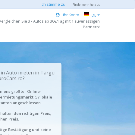
ich stimme zu
Finde mehr heraus
Ihr Konto
DE
Vergleichen Sie 37 Autos ab 30€/Tag mit 1 zuverlässigen
Partnern!
n Auto mieten in Targu
EuroCars.ro?
iens größter Online-
ermietungsmarkt, 57 lokale
ranten angeschlossen.
rhalten den richtigen Preis,
chen Preis.
tige Bestätigung und keine