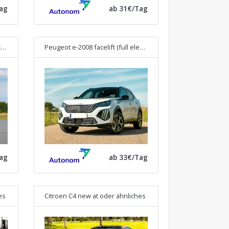
ag
ab 31€/Tag
Peugeot e-208 facelift (full electric)
oder ähnliches
Peugeot e-2008 facelift (full electric)
oder ähnliches
ag
ab 33€/Tag
es
Citroen C4 new at
oder ähnliches