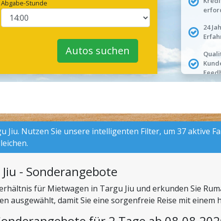
Kredi
Abgabe-Stunde
erfor
24 Ja
Erfah
Autos suchen
Quali
Kund
Feed
 Jiu. Nutzen Sie unsere intelligenten Filter, um 37 aktive 
leichen.
 Jiu - Sonderangebote
-Verhältnis für Mietwagen in Targu Jiu und erkunden Sie Ru
tten ausgewählt, damit Sie eine sorgenfreie Reise mit ein
Sonderangebote für 2 Tage ab 08.08.202