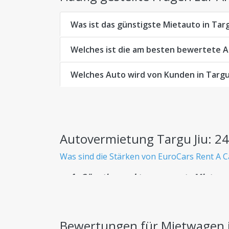
Was ist das günstigste Mietauto in Targ
Welches ist die am besten bewertete A
Welches Auto wird von Kunden in Targu
Autovermietung Targu Jiu: 24
Was sind die Stärken von EuroCars Rent A C
Günstige und transparente Mietwag
Wissen Sie von Anfang an genau, was Sie be
Riesige Flotte
Bewertungen für Mietwagen i