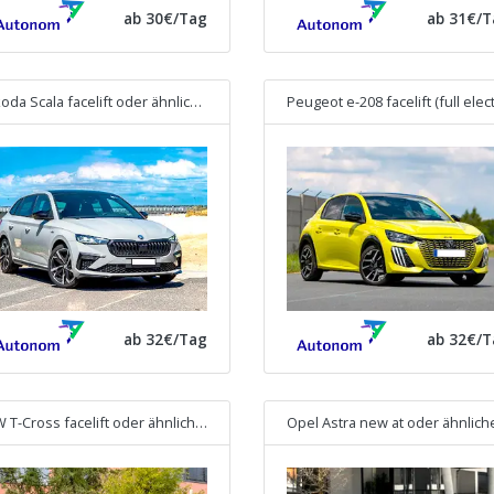
ab 30€/Tag
ab 31€/T
oda Scala facelift
oder ähnliches
ab 32€/Tag
ab 32€/T
 T-Cross facelift
oder ähnliches
Opel Astra new at
oder ähnlich