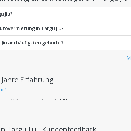
u Jiu?
utovermietung in Targu Jiu?
 Jiu am häufigsten gebucht?
M
 Jahre Erfahrung
ar?
en - Keine versteckten Gebühren
zahlen – ohne versteckte Kosten.
n Targu Jiu - Kundenfeedback