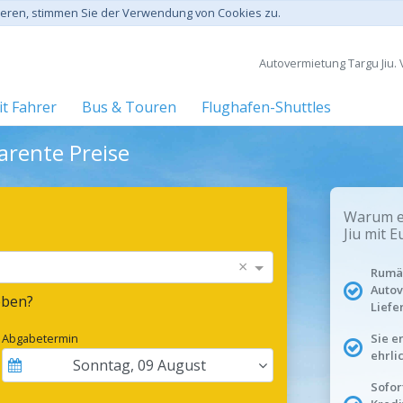
gieren, stimmen Sie der Verwendung von Cookies zu.
Autovermietung Targu Jiu. 
t Fahrer
Bus & Touren
Flughafen-Shuttles
arente Preise
Warum ei
Jiu mit 
×
Rumän
Autov
eben?
Liefe
Abgabetermin
Sie e
ehrli
Sonntag
,
09
August
Sofor