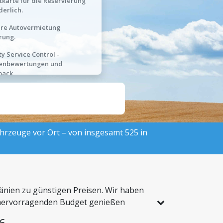
tkarte für die Reservierung
derlich.
hre Autovermietung
rung.
ty Service Control -
enbewertungen und
back.
Fahrzeuge vor Ort – von insgesamt 525 in
mänien zu günstigen Preisen. Wir haben
em hervorragenden Budget genießen
6