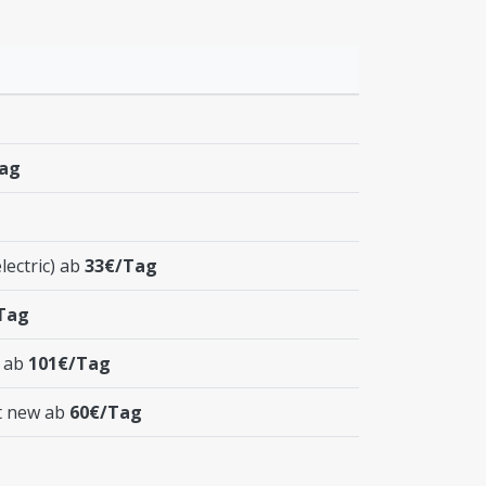
ag
electric) ab
33€/Tag
Tag
t ab
101€/Tag
t new ab
60€/Tag