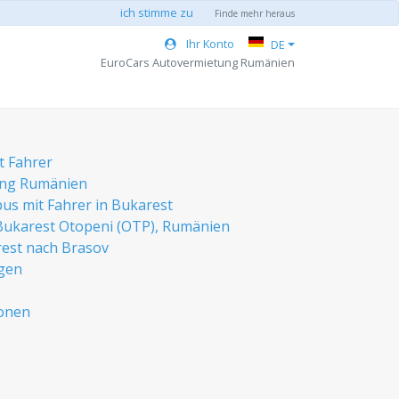
ich stimme zu
Finde mehr heraus
Ihr Konto
DE
EuroCars Autovermietung Rumänien
t Fahrer
ung Rumänien
bus mit Fahrer in Bukarest
Bukarest Otopeni (OTP), Rumänien
est nach Brasov
gen
ionen