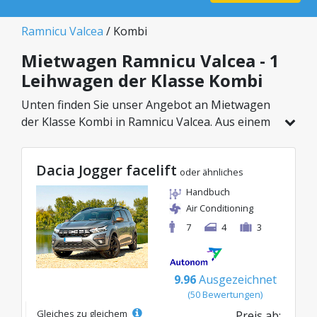
Ramnicu Valcea
/ Kombi
Mietwagen Ramnicu Valcea - 1
Leihwagen der Klasse Kombi
Unten finden Sie unser Angebot an Mietwagen
der Klasse Kombi in Ramnicu Valcea. Aus einem
Gesamtfahrzeugbestand von 1 Autos an diesem
Standort können Sie das ideale Modell aus der
Dacia Jogger facelift
gewählten Kategorie wählen, mit attraktiven
oder ähnliches
Preisen ab nur 83€/Tag.
Handbuch
Air Conditioning
7
4
3
9.96
Ausgezeichnet
(50 Bewertungen)
Gleiches zu gleichem
Preis ab: