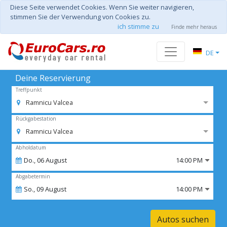
Diese Seite verwendet Cookies. Wenn Sie weiter navigieren,
stimmen Sie der Verwendung von Cookies zu.
ich stimme zu
Finde mehr heraus
DE
Deine Reservierung
Treffpunkt
Ramnicu Valcea
Rückgabestation
Ramnicu Valcea
Abholdatum
Do.,
06
August
14:00 PM
Abgabetermin
So.,
09
August
14:00 PM
Autos suchen