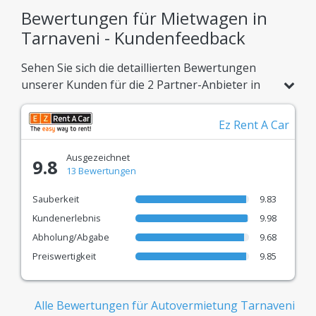
– ohne versteckte Kosten.
Bewertungen für Mietwagen in
Tarnaveni - Kundenfeedback
Riesige Flotte
Sehen Sie sich die detaillierten Bewertungen
Über 900 verfügbare Mietwagenmodelle, perfekt
unserer Kunden für die 2 Partner-Anbieter in
angepasst an jeden Reisebedarf.
Tarnaveni an. Vergleichen Sie die Ergebnisse
Bestätigtes Vertrauen
aus 0 echten Kundenbewertungen und buchen
Ez Rent A Car
Sie Ihr Fahrzeug mit absolutem Vertrauen.
Echtes Bewertungssystem, damit Sie die beste
Ausgezeichnet
Mietwagenerfahrung wählen können.
9.8
13 Bewertungen
Top-Partner - Die beliebtesten
Sauberkeit
9.83
Autovermietungen
Kundenerlebnis
9.98
Wir arbeiten mit Branchenführern wie Autonom,
Abholung/Abgabe
9.68
Travis, Gorent und vielen anderen zusammen.
Preiswertigkeit
9.85
Schnelle Reservierung
Alle Bewertungen für Autovermietung Tarnaveni
Moderne Technologie für einen einfachen,