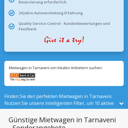
Reservierung erforderlich.
24 Jahre Autovermietung Erfahrung.
Quality Service Control - Kundenbewertungen und
Feedback.
Mietwagen in Tarnaveni von lokalen Anbietern suchen:
Finden Sie den perfekten Mietwagen in Tarnaveni.
Nutzen Sie unsere intelligenten Filter, um 10 aktive
Fahrzeuge vor Ort – von insgesamt 525 in Rumänien
– von 2 lokalen Anbietern zu vergleichen.
Günstige Mietwagen in Tarnaveni
- Sonderangebote