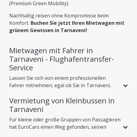
(Premium Green Mobility).
Nachhaltig reisen ohne Kompromisse beim
Komfort.
Buchen Sie jetzt Ihren Mietwagen mit
grünem Gewissen in Tarnaveni!
Mietwagen mit Fahrer in
Tarnaveni - Flughafentransfer-
Service
Lassen Sie sich von einem professionellen
Fahrer mitnehmen, egal ob Sie in Tarnaveni,
Rumänien, auf der Suche nach einem Urlaub
Vermietung von Kleinbussen in
oder einer Geschäftsreise sind. Neben dem
regulären Autovermietungsservice bieten wir
Tarnaveni
unseren Kunden verschiedene Dienstleistungen
Für kleine oder große Gruppen von Passagieren
an, die es ihnen ermöglichen, die Landschaft zu
hat EuroCars einen Weg gefunden, seinen
genießen oder sich in einer angenehmen
Kunden dabei zu helfen, sich in Ruhe in das Land
Atmosphäre auszuruhen. Eine davon ist der