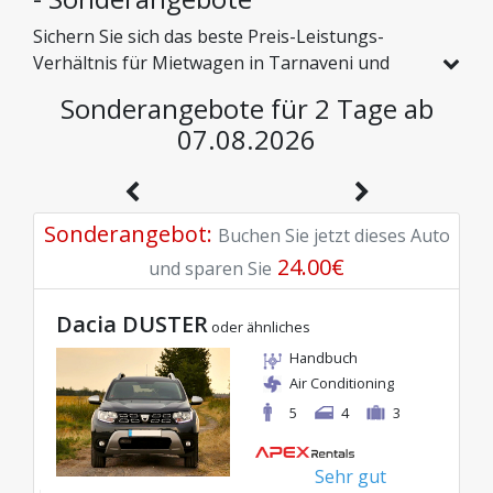
Sichern Sie sich das beste Preis-Leistungs-
Verhältnis für Mietwagen in Tarnaveni und
erkunden Sie Rumänien zu günstigen Preisen.
Sonderangebote für 2 Tage ab
Wir haben speziell für Sie Fahrzeuge mit echten
07.08.2026
Rabatten ausgewählt, damit Sie eine
sorgenfreie Reise mit einem hervorragenden
Budget genießen können.
Sonderangebot
:
Buchen Sie jetzt dieses Auto
24.00
€
und sparen Sie
Dacia DUSTER
oder ähnliches
Handbuch
Air Conditioning
5
4
3
Sehr gut