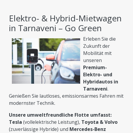
sicheren und komfortablen Online-Mietprozess.
Alles, was Sie tun müssen: Vergleichen & den
Elektro- & Hybrid-Mietwagen
richtigen Preis wählen!
in Tarnaveni – Go Green
Erleben Sie die
Zukunft der
Mobilität mit
unseren
Premium-
Elektro- und
Hybridautos in
Tarnaveni
.
Genießen Sie lautloses, emissionsarmes Fahren mit
modernster Technik.
Unsere umweltfreundliche Flotte umfasst:
Tesla
(vollelektrische Leistung),
Toyota & Volvo
(zuverlässige Hybride) und
Mercedes-Benz