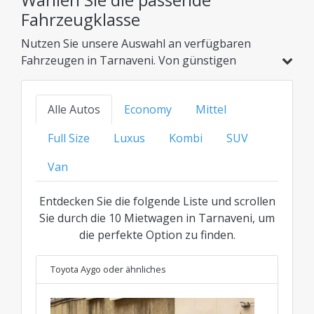
Fahrzeugklasse
Nutzen Sie unsere Auswahl an verfügbaren
Fahrzeugen in Tarnaveni. Von günstigen
Kompaktwagen und Hybridmodellen bis hin zu
Familienautos, SUVs oder der Luxusklasse –
Alle Autos
Economy
Mittel
finden Sie Ihre ideale Option zum besten
transparenten Preis für jede Kategorie.
Full Size
Luxus
Kombi
SUV
Van
Entdecken Sie die folgende Liste und scrollen
Sie durch die 10 Mietwagen in Tarnaveni, um
die perfekte Option zu finden.
Toyota Aygo
oder ähnliches