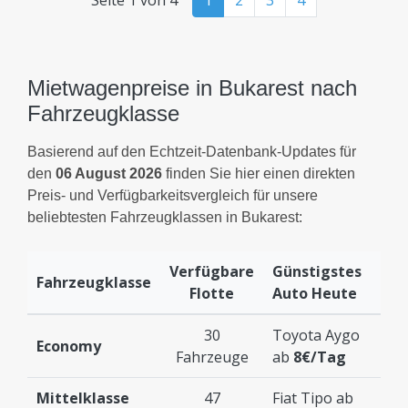
Seite 1 von 4
1
2
3
4
Mietwagenpreise in Bukarest nach
Fahrzeugklasse
Basierend auf den Echtzeit-Datenbank-Updates für
den
06 August 2026
finden Sie hier einen direkten
Preis- und Verfügbarkeitsvergleich für unsere
beliebtesten Fahrzeugklassen in Bukarest:
Verfügbare
Günstigstes
Fahrzeugklasse
Flotte
Auto Heute
30
Toyota Aygo
Economy
Fahrzeuge
ab
8€/Tag
Mittelklasse
47
Fiat Tipo ab