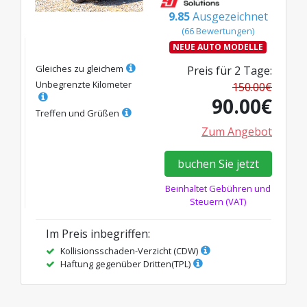
9.85
Ausgezeichnet
(
66
Bewertungen
)
NEUE AUTO MODELLE
Gleiches zu gleichem
Preis für
2
Tage
:
Unbegrenzte Kilometer
150.00
€
90.00
€
Treffen und Grüßen
Zum Angebot
buchen Sie jetzt
Beinhaltet Gebühren und
Steuern (VAT)
Im Preis inbegriffen
:
Kollisionsschaden-Verzicht (CDW)
Haftung gegenüber Dritten(TPL)