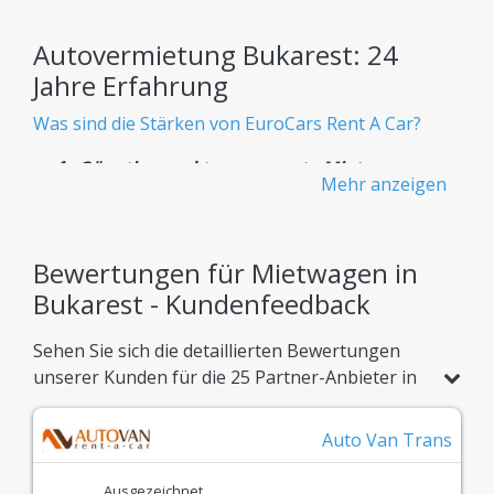
Autovermietung Bukarest: 24
Jahre Erfahrung
Was sind die Stärken von EuroCars Rent A Car?
Günstige und transparente Mietwagen -
Mehr anzeigen
Keine versteckten Gebühren
Wissen Sie von Anfang an genau, was Sie bezahlen
– ohne versteckte Kosten.
Bewertungen für Mietwagen in
Bukarest - Kundenfeedback
Riesige Flotte
Sehen Sie sich die detaillierten Bewertungen
Über 900 verfügbare Mietwagenmodelle, perfekt
unserer Kunden für die 25 Partner-Anbieter in
angepasst an jeden Reisebedarf.
Bukarest an. Vergleichen Sie die Ergebnisse aus
Bestätigtes Vertrauen
1512 echten Kundenbewertungen und buchen
Auto Van Trans
Sie Ihr Fahrzeug mit absolutem Vertrauen.
Echtes Bewertungssystem, damit Sie die beste
Ausgezeichnet