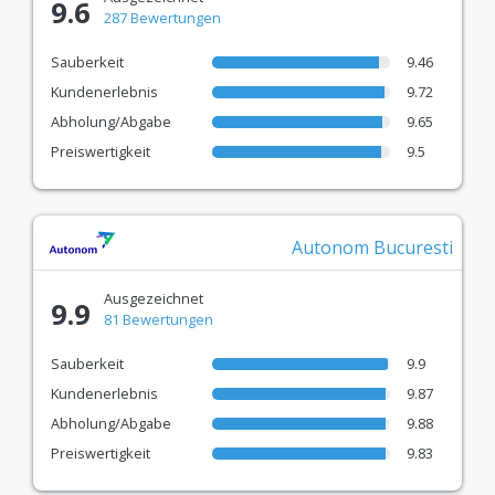
Mietwagenerfahrung wählen können.
9.6
287 Bewertungen
Top-Partner - Die beliebtesten
Sauberkeit
9.46
Autovermietungen
Kundenerlebnis
9.72
Wir arbeiten mit Branchenführern wie Autonom,
Abholung/Abgabe
9.65
Travis, Gorent und vielen anderen zusammen.
Preiswertigkeit
9.5
Schnelle Reservierung
Moderne Technologie für einen einfachen,
Autonom Bucuresti
sicheren und komfortablen Online-Mietprozess.
Alles, was Sie tun müssen: Vergleichen & den
Ausgezeichnet
9.9
81 Bewertungen
richtigen Preis wählen!
Sauberkeit
9.9
Kundenerlebnis
9.87
Abholung/Abgabe
9.88
Preiswertigkeit
9.83