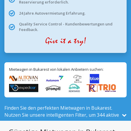
Reservierung erforderlich.
24 Jahre Autovermietung Erfahrung.
Quality Service Control - Kundenbewertungen und
Feedback.
Mietwagen in Bukarest von lokalen Anbietern suchen:
Finden Sie den perfekten Mietwagen in Bukarest.
Nutzen Sie unsere intelligenten Filter, um 344 aktive
Fahrzeuge vor Ort – von insgesamt 525 in Rumänien
– von 25 lokalen Anbietern zu vergleichen.