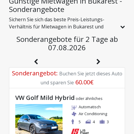
Günstige Mietwagen in Bukarest -
Sonderangebote
Sichern Sie sich das beste Preis-Leistungs-
Verhältnis für Mietwagen in Bukarest und
erkunden Sie Rumänien zu günstigen Preisen.
Sonderangebote für 2 Tage ab
Wir haben speziell für Sie Fahrzeuge mit echten
07.08.2026
Rabatten ausgewählt, damit Sie eine
sorgenfreie Reise mit einem hervorragenden
Budget genießen können.
Sonderangebot
:
Buchen Sie jetzt dieses Auto
60.00
€
und sparen Sie
VW Golf Mild Hybrid
oder ähnliches
Automatisch
Air Conditioning
5
4
3