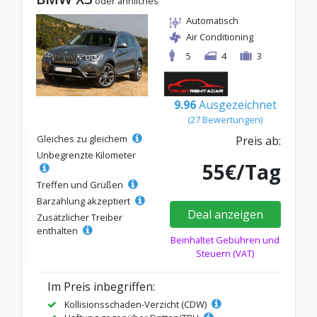
oder ähnliches
Automatisch
Air Conditioning
5
4
3
9.96
Ausgezeichnet
(27 Bewertungen)
Gleiches zu gleichem
Preis ab:
Unbegrenzte Kilometer
55€/Tag
Treffen und Grüßen
Barzahlung akzeptiert
Deal anzeigen
Zusätzlicher Treiber
enthalten
Beinhaltet Gebühren und
Steuern (VAT)
Im Preis inbegriffen:
Kollisionsschaden-Verzicht (CDW)