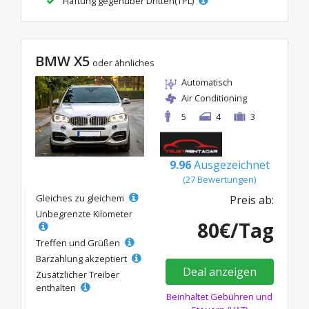
Haftung gegenüber Dritten(TPL)
BMW X5
oder ähnliches
Automatisch
Air Conditioning
5
4
3
9.96
Ausgezeichnet
(27 Bewertungen)
Gleiches zu gleichem
Preis ab:
Unbegrenzte Kilometer
80€/Tag
Treffen und Grüßen
Barzahlung akzeptiert
Deal anzeigen
Zusätzlicher Treiber
enthalten
Beinhaltet Gebühren und