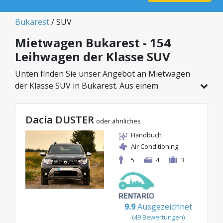
Bukarest
/ SUV
Mietwagen Bukarest - 154
Leihwagen der Klasse SUV
Unten finden Sie unser Angebot an Mietwagen
der Klasse SUV in Bukarest. Aus einem
Gesamtfahrzeugbestand von 154 Autos an
diesem Standort können Sie das ideale Modell
Dacia DUSTER
aus der gewählten Kategorie wählen, mit
oder ähnliches
attraktiven Preisen ab nur 29€/Tag.
Handbuch
Air Conditioning
5
4
3
9.9
Ausgezeichnet
(49 Bewertungen)