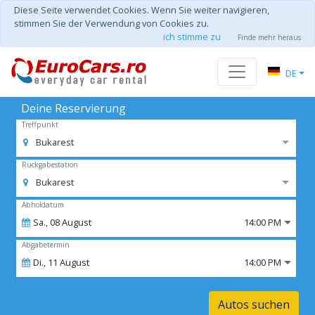
Diese Seite verwendet Cookies. Wenn Sie weiter navigieren,
stimmen Sie der Verwendung von Cookies zu.
ich stimme zu
Finde mehr heraus
DE
Deine Reservierung
Treffpunkt
Bukarest
Rückgabestation
Bukarest
Abholdatum
Sa.,
08
August
14:00 PM
Abgabetermin
Di.,
11
August
14:00 PM
Autos suchen