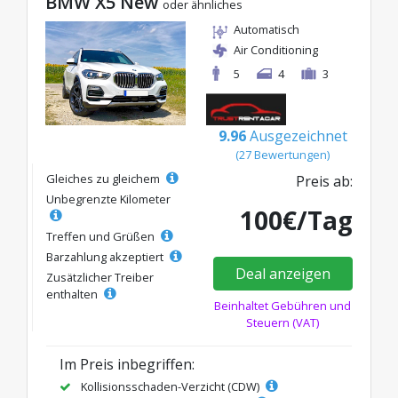
BMW X5 New
oder ähnliches
Automatisch
Air Conditioning
5
4
3
9.96
Ausgezeichnet
(27 Bewertungen)
Gleiches zu gleichem
Preis ab:
Unbegrenzte Kilometer
100€/Tag
Treffen und Grüßen
Barzahlung akzeptiert
Deal anzeigen
Zusätzlicher Treiber
enthalten
Beinhaltet Gebühren und
Steuern (VAT)
Im Preis inbegriffen:
Kollisionsschaden-Verzicht (CDW)