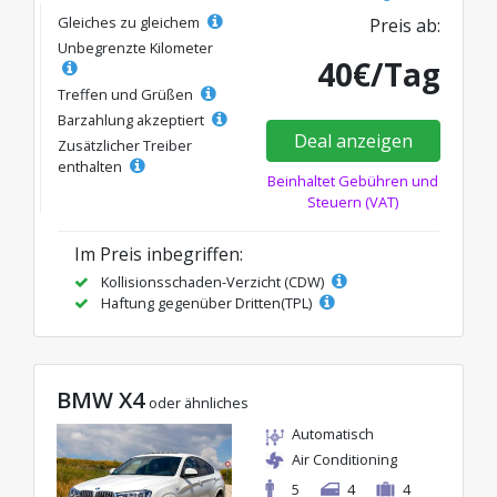
Gleiches zu gleichem
Preis ab:
Unbegrenzte Kilometer
40€/Tag
Treffen und Grüßen
Barzahlung akzeptiert
Deal anzeigen
Zusätzlicher Treiber
enthalten
Beinhaltet Gebühren und
Steuern (VAT)
Im Preis inbegriffen:
Kollisionsschaden-Verzicht (CDW)
Haftung gegenüber Dritten(TPL)
BMW X4
oder ähnliches
Automatisch
Air Conditioning
5
4
4