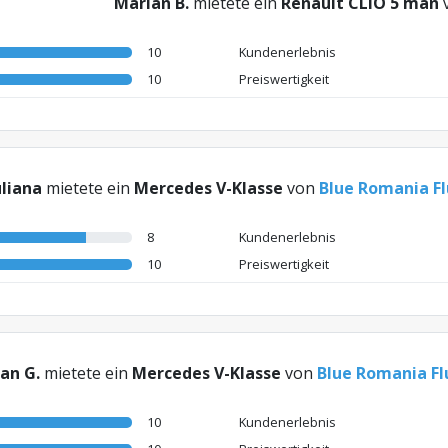
Marian B.
mietete ein
Renault CLIO 5 man
10
Kundenerlebnis
10
Preiswertigkeit
uliana
mietete ein
Mercedes V-Klasse
von
Blue Romania F
8
Kundenerlebnis
10
Preiswertigkeit
an G.
mietete ein
Mercedes V-Klasse
von
Blue Romania F
10
Kundenerlebnis