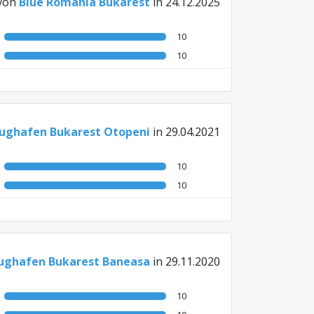
von
Blue Romania Bukarest
in 24.12.2025
10
10
lughafen Bukarest Otopeni
in 29.04.2021
10
10
lughafen Bukarest Baneasa
in 29.11.2020
10