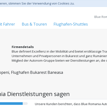
gieren, stimmen Sie der Verwendung von Cookies zu.
Blue Rom
t Fahrer
Bus & Touren
Flughafen-Shuttles
Firmendetails
Blue definiert Exzellenz in der Mobilität und bietet erstklassige 
Unternehmen und Privatpersonen in Bukarest und ganz Rumänien an. 
Mitglied der Autonom-Gruppe bieten wir Dienstleistungen an, die
entsprechen. Wir richten uns an alle, die ein modernes Mobilitätse
und einem unvergleichlichen Logistiknetzwerk basiert.
openi, Flughafen Bukarest Baneasa
a Dienstleistungen sagen
Unsere Kunden berichten, dass Blue Romania Autos