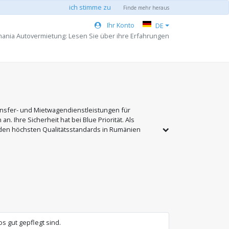
ich stimme zu
Finde mehr heraus
Ihr Konto
DE
ania Autovermietung: Lesen Sie über ihre Erfahrungen
Transfer- und Mietwagendienstleistungen für
Ihre Sicherheit hat bei Blue Priorität. Als
 den höchsten Qualitätsstandards in Rumänien
rlebnis suchen, das auf Vertrauen, Professionalität
 gut gepflegt sind.