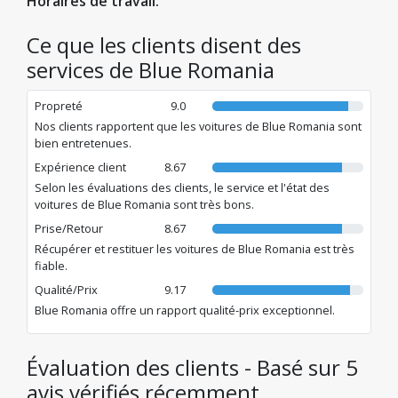
Horaires de travail:
mobilité moderne, basée sur la confiance, le
professionnalisme et un réseau logistique inégalé.
Ce que les clients disent des
services de Blue Romania
Propreté
9.0
Nos clients rapportent que les voitures de Blue Romania sont
bien entretenues.
Expérience client
8.67
Selon les évaluations des clients, le service et l'état des
voitures de Blue Romania sont très bons.
Prise/Retour
8.67
Récupérer et restituer les voitures de Blue Romania est très
fiable.
Qualité/Prix
9.17
Blue Romania offre un rapport qualité-prix exceptionnel.
Évaluation des clients - Basé sur 5
avis vérifiés récemment