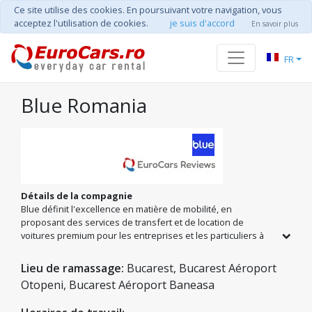
Ce site utilise des cookies. En poursuivant votre navigation, vous
acceptez l'utilisation de cookies.
je suis d'accord
En savoir plus
FR
Blue Romania
Détails de la compagnie
Blue définit l'excellence en matière de mobilité, en
proposant des services de transfert et de location de
voitures premium pour les entreprises et les particuliers à
Bucarest et dans toute la Roumanie. Votre sécurité est notre
priorité chez Blue. En tant que membre du groupe Autonom,
Lieu de ramassage:
Bucarest, Bucarest Aéroport
nous offrons des services qui respectent les normes de
Otopeni, Bucarest Aéroport Baneasa
qualité les plus élevées en Roumanie. Nous nous
adressons à ceux qui recherchent une expérience de