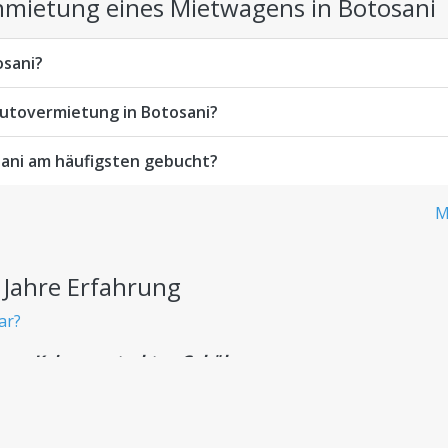
Anmietung eines Mietwagens in Botosani
osani?
Autovermietung in Botosani?
sani am häufigsten gebucht?
M
 Jahre Erfahrung
ar?
en - Keine versteckten Gebühren
zahlen – ohne versteckte Kosten.