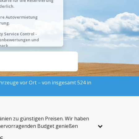
tkarte für die Reservierung
derlich.
hre Autovermietung
rung.
ty Service Control -
enbewertungen und
back.
ahrzeuge vor Ort – von insgesamt 524 in
änien zu günstigen Preisen. Wir haben
em hervorragenden Budget genießen
6