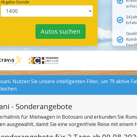
Kredi
Abgabe-Stunde
erfor
24 Ja
Erfah
Autos suchen
Quali
Kund
Feed
ani. Nutzen Sie unsere intelligenten Filter, um 79 aktive F
leichen.
ani - Sonderangebote
-Verhältnis für Mietwagen in Botosani und erkunden Sie Rum
tten ausgewählt, damit Sie eine sorgenfreie Reise mit ein
Sonderangebote für 2 Tage ab 09.08.202