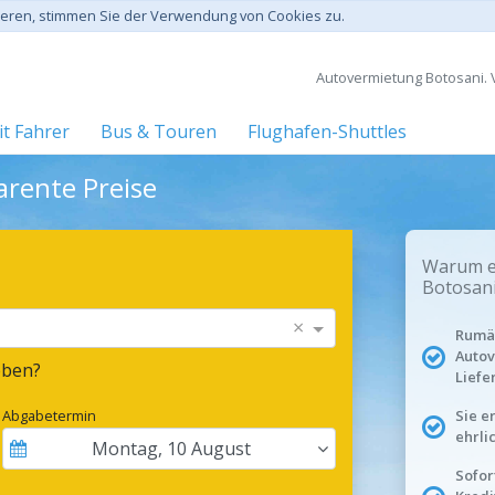
gieren, stimmen Sie der Verwendung von Cookies zu.
Autovermietung Botosani. V
t Fahrer
Bus & Touren
Flughafen-Shuttles
arente Preise
Warum ei
Botosani
×
Rumän
Autov
eben?
Liefe
Abgabetermin
Sie e
ehrli
Montag
,
10
August
Sofor