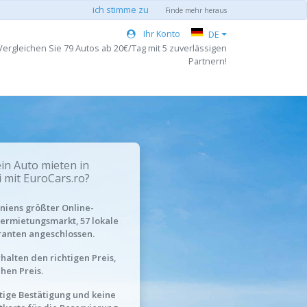
ich stimme zu
Finde mehr heraus
Ihr Konto
DE
ergleichen Sie 79 Autos ab 20€/Tag mit 5 zuverlässigen
Partnern!
n Auto mieten in
 mit EuroCars.ro?
iens größter Online-
ermietungsmarkt, 57 lokale
ranten angeschlossen.
rhalten den richtigen Preis,
chen Preis.
tige Bestätigung und keine