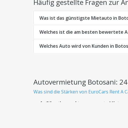
Häufig gestellte Fragen zur 
Was ist das günstigste Mietauto in Bot
Welches ist die am besten bewertete 
Welches Auto wird von Kunden in Boto
Autovermietung Botosani: 24
Was sind die Stärken von EuroCars Rent A C
Günstige und transparente Mietwag
Wissen Sie von Anfang an genau, was Sie be
Riesige Flotte