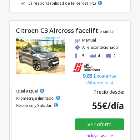
La responsabilidad de terceros(TPL)
Citroen C3 Aircross facelift
o similar
Manual
Aire acondicionado
5
4
2
9.85
Excelente
(66 opiniones)
Igual a igual
Precio desde:
Kilometraje ilimitado
55€/día
Reunirse y Saludar
Ver oferta
Incluye tasas e