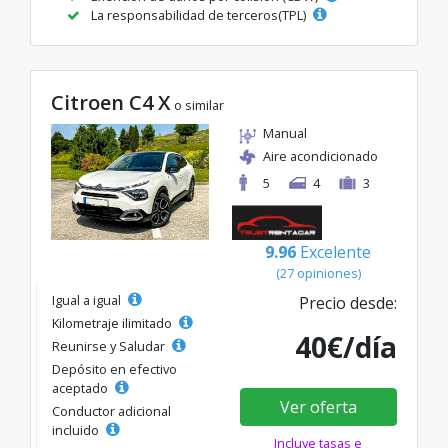
La responsabilidad de terceros(TPL)
Citroen C4 X
o similar
Manual
Aire acondicionado
5
4
3
9.96
Excelente
(27 opiniones)
Igual a igual
Precio desde:
Kilometraje ilimitado
40€/día
Reunirse y Saludar
Depósito en efectivo
aceptado
Ver oferta
Conductor adicional
incluido
Incluye tasas e