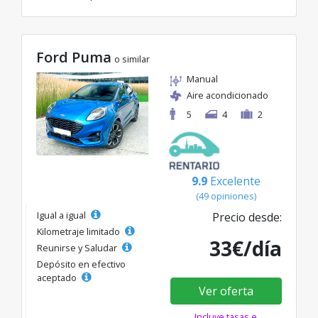
Ford Puma
o similar
Manual
Aire acondicionado
5
4
2
9.9
Excelente
(49 opiniones)
Igual a igual
Precio desde:
Kilometraje limitado
33€/día
Reunirse y Saludar
Depósito en efectivo
aceptado
Ver oferta
Incluye tasas e