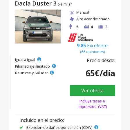
Dacia Duster 3
o similar
Manual
Aire acondicionado
5
4
2
9.85
Excelente
(66 opiniones)
Igual a igual
Precio desde:
Kilometraje ilimitado
65€/día
Reunirse y Saludar
Ver oferta
Incluye tasas e
impuestos. (VAT)
Incluido en el precio:
Exención de daños por colisión (CDW)