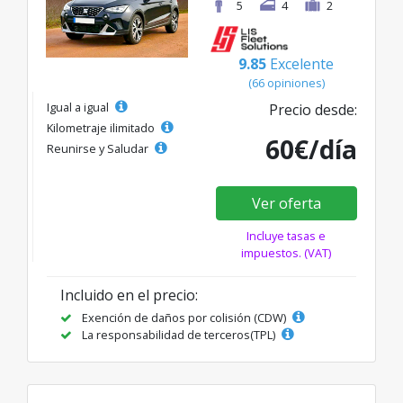
5
4
2
9.85
Excelente
(66 opiniones)
Igual a igual
Precio desde:
Kilometraje ilimitado
60€/día
Reunirse y Saludar
Ver oferta
Incluye tasas e
impuestos. (VAT)
Incluido en el precio:
Exención de daños por colisión (CDW)
La responsabilidad de terceros(TPL)