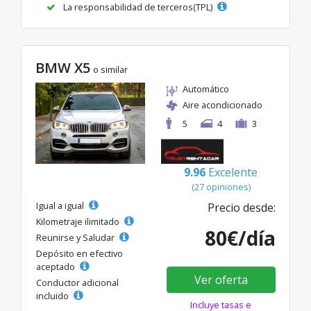
La responsabilidad de terceros(TPL)
BMW X5
o similar
Automático
Aire acondicionado
5
4
3
9.96
Excelente
(27 opiniones)
Igual a igual
Precio desde:
Kilometraje ilimitado
80€/día
Reunirse y Saludar
Depósito en efectivo
aceptado
Ver oferta
Conductor adicional
incluido
Incluye tasas e