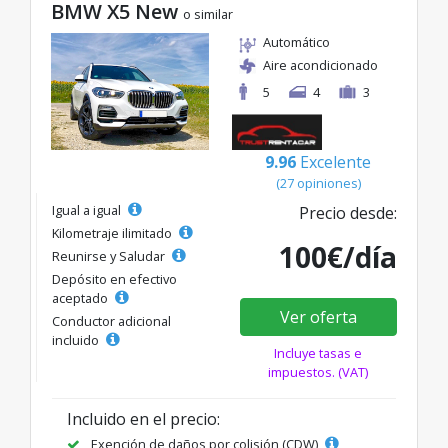
BMW X5 New
o similar
Automático
Aire acondicionado
5
4
3
9.96
Excelente
(27 opiniones)
Igual a igual
Precio desde:
Kilometraje ilimitado
100€/día
Reunirse y Saludar
Depósito en efectivo
aceptado
Ver oferta
Conductor adicional
incluido
Incluye tasas e
impuestos. (VAT)
Incluido en el precio:
Exención de daños por colisión (CDW)