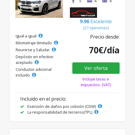
5
4
4
9.96
Excelente
(27 opiniones)
Igual a igual
Precio desde:
Kilometraje ilimitado
70€/día
Reunirse y Saludar
Depósito en efectivo
aceptado
Ver oferta
Conductor adicional
incluido
Incluye tasas e
impuestos. (VAT)
Incluido en el precio:
Exención de daños por colisión (CDW)
La responsabilidad de terceros(TPL)