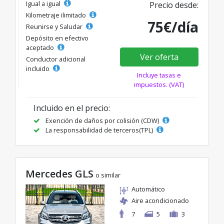
Igual a igual
Precio desde:
Kilometraje ilimitado
75€/día
Reunirse y Saludar
Depósito en efectivo
aceptado
Ver oferta
Conductor adicional
incluido
Incluye tasas e
impuestos. (VAT)
Incluido en el precio:
Exención de daños por colisión (CDW)
La responsabilidad de terceros(TPL)
Mercedes GLS
o similar
Automático
Aire acondicionado
7
5
3