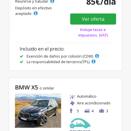
85€/día
Reunirse y Saludar
Depósito en efectivo
aceptado
Ver oferta
Incluye tasas e
impuestos. (VAT)
Incluido en el precio:
Exención de daños por colisión (CDW)
La responsabilidad de terceros(TPL)
BMW X5
o similar
Automático
Aire acondicionado
5
4
3