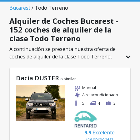
Bucarest
/ Todo Terreno
Alquiler de Coches Bucarest -
152 coches de alquiler de la
clase Todo Terreno
A continuación se presenta nuestra oferta de
coches de alquiler de la clase Todo Terreno,
disponible en Bucarest. De un total de 152
vehículos en esta ubicación, puedes elegir el
Dacia DUSTER
modelo ideal de la categoría seleccionada, con
o similar
tarifas excelentes desde solo 29€/día.
Manual
Aire acondicionado
5
4
3
9.9
Excelente
(49 opiniones)