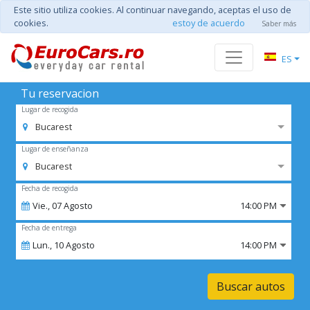
Este sitio utiliza cookies. Al continuar navegando, aceptas el uso de
cookies.
estoy de acuerdo
Saber más
ES
Tu reservacion
Lugar de recogida
Bucarest
Lugar de enseñanza
Bucarest
Fecha de recogida
Vie.,
07
Agosto
14:00 PM
Fecha de entrega
Lun.,
10
Agosto
14:00 PM
Buscar autos