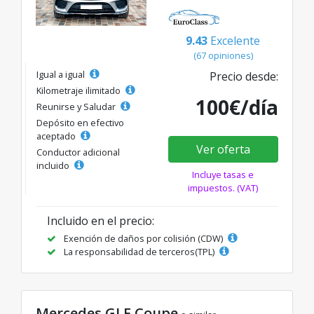
9.43
Excelente
(67 opiniones)
Igual a igual
Precio desde:
Kilometraje ilimitado
100€/día
Reunirse y Saludar
Depósito en efectivo
aceptado
Ver oferta
Conductor adicional
incluido
Incluye tasas e
impuestos. (VAT)
Incluido en el precio:
Exención de daños por colisión (CDW)
La responsabilidad de terceros(TPL)
Mercedes GLE Coupe