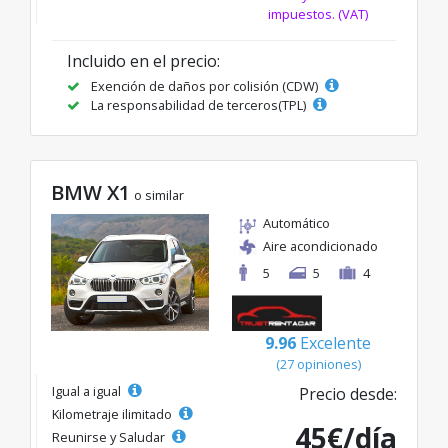
impuestos. (VAT)
Incluido en el precio:
Exención de daños por colisión (CDW)
La responsabilidad de terceros(TPL)
BMW X1
o similar
Automático
Aire acondicionado
5
5
4
9.96
Excelente
(27 opiniones)
Igual a igual
Precio desde:
Kilometraje ilimitado
45€/día
Reunirse y Saludar