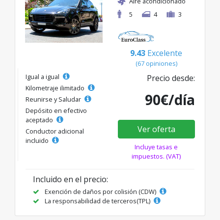
Aire acondicionado
5
4
3
9.43
Excelente
(67 opiniones)
Igual a igual
Precio desde:
Kilometraje ilimitado
90€/día
Reunirse y Saludar
Depósito en efectivo
aceptado
Ver oferta
Conductor adicional
incluido
Incluye tasas e
impuestos. (VAT)
Incluido en el precio:
Exención de daños por colisión (CDW)
La responsabilidad de terceros(TPL)