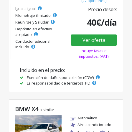
(27 opiniones)
Igual a igual
Precio desde:
Kilometraje ilimitado
40€/día
Reunirse y Saludar
Depósito en efectivo
aceptado
Ver oferta
Conductor adicional
incluido
Incluye tasas e
impuestos. (VAT)
Incluido en el precio:
Exención de daños por colisión (CDW)
La responsabilidad de terceros(TPL)
BMW X4
o similar
Automático
Aire acondicionado