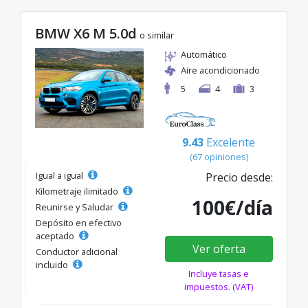
BMW X6 M 5.0d
o similar
Automático
Aire acondicionado
5
4
3
9.43
Excelente
(67 opiniones)
Igual a igual
Precio desde:
Kilometraje ilimitado
100€/día
Reunirse y Saludar
Depósito en efectivo
aceptado
Ver oferta
Conductor adicional
incluido
Incluye tasas e
impuestos. (VAT)