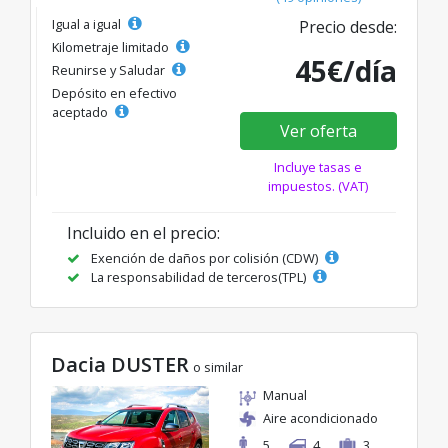
Igual a igual
Precio desde:
Kilometraje limitado
45€/día
Reunirse y Saludar
Depósito en efectivo
aceptado
Ver oferta
Incluye tasas e
impuestos. (VAT)
Incluido en el precio:
Exención de daños por colisión (CDW)
La responsabilidad de terceros(TPL)
Dacia DUSTER
o similar
Manual
Aire acondicionado
5
4
3