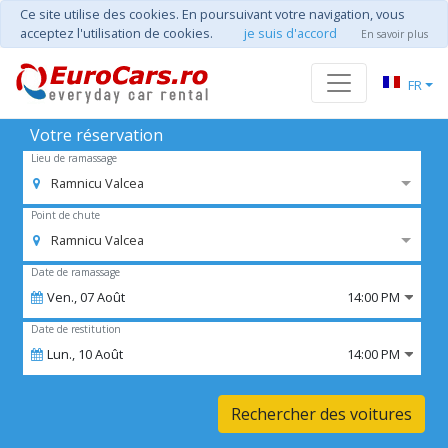
Ce site utilise des cookies. En poursuivant votre navigation, vous
acceptez l'utilisation de cookies.
je suis d'accord
En savoir plus
FR
Votre réservation
Lieu de ramassage
Ramnicu Valcea
Point de chute
Ramnicu Valcea
Date de ramassage
Ven.,
07
Août
14:00 PM
Date de restitution
Lun.,
10
Août
14:00 PM
Rechercher des voitures