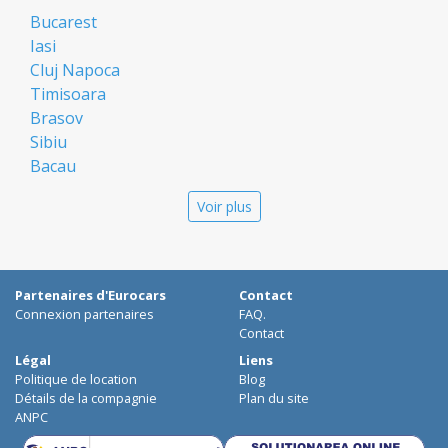
Bucarest
Iasi
Cluj Napoca
Timisoara
Brasov
Sibiu
Bacau
Oradea
Voir plus
Arad
Piatra Neamt
Constanta
Galati
Partenaires d'Eurocars
Contact
Suceava
Connexion partenaires
FAQ.
Targu Mures
Contact
Focsani
Légal
Liens
Politique de location
Blog
Targoviste
Détails de la compagnie
Plan du site
Ploiesti
ANPC
Craiova