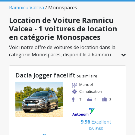
Ramnicu Valcea
/ Monospaces
Location de Voiture Ramnicu
Valcea - 1 voitures de location
en catégorie Monospaces
Voici notre offre de voitures de location dans la
catégorie Monospaces, disponible à Ramnicu
Valcea. Sur un total de 1 véhicules dans cette
agence, vous pouvez choisir le modèle idéal
Dacia Jogger facelift
dans la catégorie sélectionnée, avec des tarifs
ou similaire
avantageux débutant à seulement 83€/jour.
Manuel
Climatisation
7
4
3
9.96
Excellent
(50 avis)