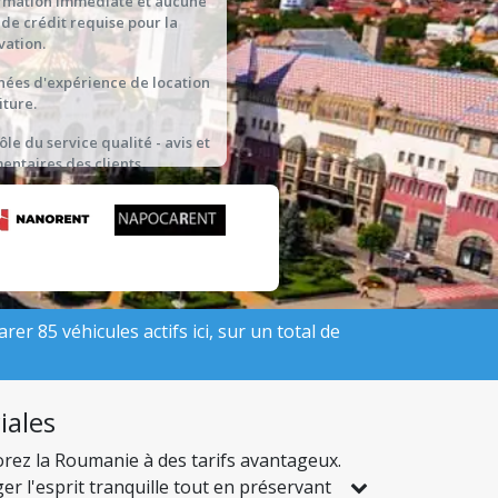
rmation immédiate et aucune
 de crédit requise pour la
vation.
nées d'expérience de location
iture.
ôle du service qualité - avis et
ntaires des clients.
er 85 véhicules actifs ici, sur un total de
iales
orez la Roumanie à des tarifs avantageux.
r l'esprit tranquille tout en préservant