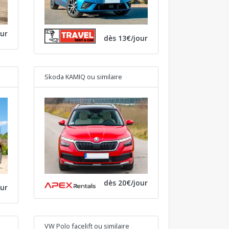
our
dès 13€/jour
Skoda KAMIQ
ou similaire
dès 20€/jour
our
VW Polo facelift
ou similaire