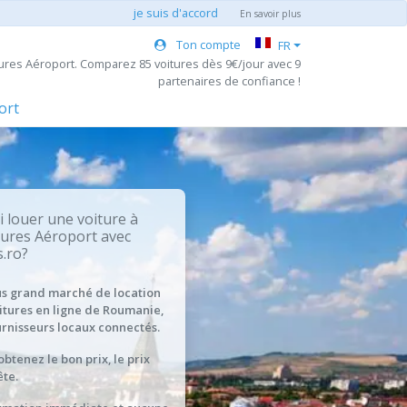
je suis d'accord
En savoir plus
Ton compte
FR
ures Aéroport. Comparez 85 voitures dès 9€/jour avec 9
partenaires de confiance !
ort
 louer une voiture à
ures Aéroport avec
.ro?
us grand marché de location
itures en ligne de Roumanie,
urnisseurs locaux connectés.
obtenez le bon prix, le prix
te.