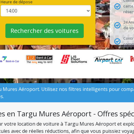
Confi
Heure de dépose
carte
réser
24 An
de vo
Rechercher des voitures
Contr
comme
 Mures Aéroport. Utilisez nos filtres intelligents pour compar
s.
es en Targu Mures Aéroport - Offres spéc
our votre location de voiture à Targu Mures Aéroport et expl
es avec de réelles réductions, afin que vous puissiez voyage