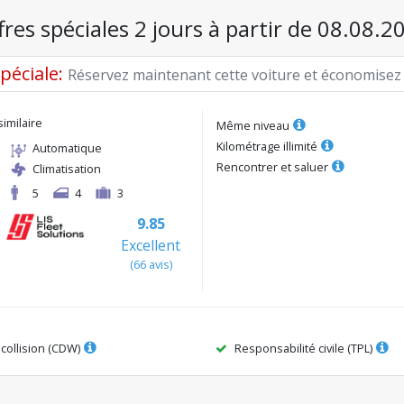
fres spéciales 2 jours à partir de 08.08.2
spéciale
:
Réservez maintenant cette voiture et économisez
similaire
Même niveau
Kilométrage illimité
Automatique
Rencontrer et saluer
Climatisation
5
4
3
9.85
Excellent
(
66
avis
)
ollision (CDW)
Responsabilité civile (TPL)