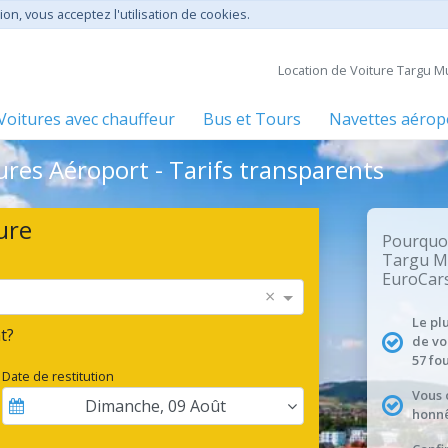
ion, vous acceptez l'utilisation de cookies.
Location de Voiture Targu M
Voitures avec chauffeur
Bus et Tours
Navettes aérop
res Aéroport - Tarifs transparents
ure
Pourquoi
Targu M
EuroCars
×
Le pl
t?
de vo
57 fo
Date de restitution
Vous 
Dimanche
,
09
Août
honnê