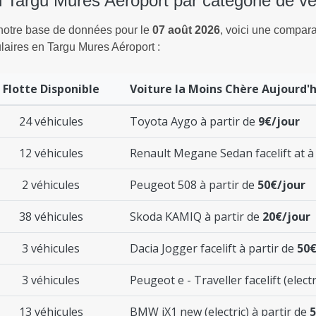
en Targu Mures Aéroport par catégorie de vé
 notre base de données pour le
07 août 2026
, voici une comparai
laires en Targu Mures Aéroport :
Flotte Disponible
Voiture la Moins Chère Aujourd'h
24 véhicules
Toyota Aygo à partir de
9€/jour
12 véhicules
Renault Megane Sedan facelift at à
2 véhicules
Peugeot 508 à partir de
50€/jour
38 véhicules
Skoda KAMIQ à partir de
20€/jour
3 véhicules
Dacia Jogger facelift à partir de
50€
3 véhicules
Peugeot e - Traveller facelift (electr
13 véhicules
BMW iX1 new (electric) à partir de
5