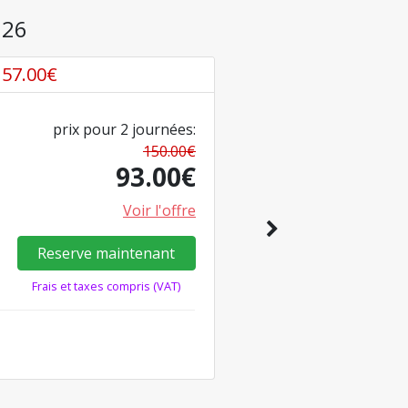
026
57.00
€
prix pour
2
journées
:
150.00
€
93.00
€
Voir l'offre
Reserve maintenant
Frais et taxes compris (VAT)