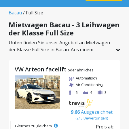
Bacau
/ Full Size
Mietwagen Bacau - 3 Leihwagen
der Klasse Full Size
Unten finden Sie unser Angebot an Mietwagen
der Klasse Full Size in Bacau. Aus einem
Gesamtfahrzeugbestand von 3 Autos an diesem
Standort können Sie das ideale Modell aus der
VW Arteon facelift
gewählten Kategorie wählen, mit attraktiven
oder ähnliches
Preisen ab nur 40€/Tag.
Automatisch
Air Conditioning
5
4
3
9.66
Ausgezeichnet
(213 Bewertungen)
Gleiches zu gleichem
Preis ab: