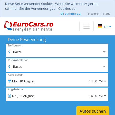
Diese Seite verwendet Cookies. Wenn Sie weiter navigieren,
stimmen Sie der Verwendung von Cookies zu.
ich stimme zu
Finde mehr heraus
DE
Deine Reservierung
Treffpunkt
Bacau
Rückgabestation
Bacau
Abholdatum
Mo.,
10
August
14:00 PM
Abgabetermin
Do.,
13
August
14:00 PM
Autos suchen