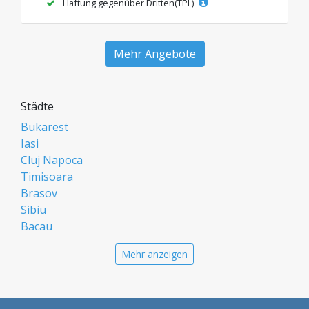
Haftung gegenüber Dritten(TPL)
Mehr Angebote
Städte
Bukarest
Iasi
Cluj Napoca
Timisoara
Brasov
Sibiu
Bacau
Oradea
Mehr anzeigen
Arad
Piatra Neamt
Constanta
Galati