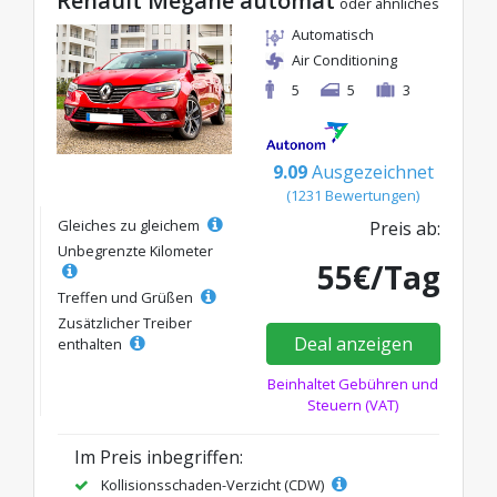
Renault Megane automat
oder ähnliches
Automatisch
Air Conditioning
5
5
3
9.09
Ausgezeichnet
(1231 Bewertungen)
Gleiches zu gleichem
Preis ab:
Unbegrenzte Kilometer
55€/Tag
Treffen und Grüßen
Zusätzlicher Treiber
Deal anzeigen
enthalten
Beinhaltet Gebühren und
Steuern (VAT)
Im Preis inbegriffen:
Kollisionsschaden-Verzicht (CDW)