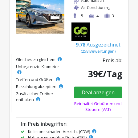
Automatisch
Air Conditioning
5
4
3
9.78
Ausgezeichnet
(258 Bewertungen)
Gleiches zu gleichem
Preis ab:
Unbegrenzte Kilometer
39€/Tag
Treffen und Grüßen
Barzahlung akzeptiert
Deal anzeigen
Zusätzlicher Treiber
enthalten
Beinhaltet Gebühren und
Steuern (VAT)
Im Preis inbegriffen:
Kollisionsschaden-Verzicht (CDW)
Haftung gegenüber Dritten(TPL)