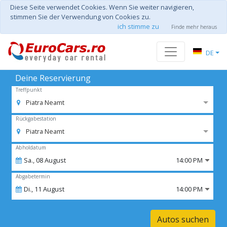
Diese Seite verwendet Cookies. Wenn Sie weiter navigieren,
stimmen Sie der Verwendung von Cookies zu.
ich stimme zu
Finde mehr heraus
DE
Deine Reservierung
Treffpunkt
Piatra Neamt
Rückgabestation
Piatra Neamt
Abholdatum
Sa.,
08
August
14:00 PM
Abgabetermin
Di.,
11
August
14:00 PM
Autos suchen