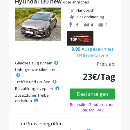
Hyundai I30 new
oder ähnliches
Handbuch
Air Conditioning
5
4
2
9.99
Ausgezeichnet
(14 Bewertungen)
Gleiches zu gleichem
Preis ab:
Unbegrenzte Kilometer
23€/Tag
Treffen und Grüßen
Barzahlung akzeptiert
Deal anzeigen
Zusätzlicher Treiber
enthalten
Beinhaltet Gebühren und
Steuern (VAT)
Im Preis inbegriffen: