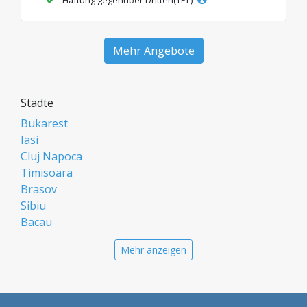
Haftung gegenüber Dritten(TPL)
Mehr Angebote
Städte
Bukarest
Iasi
Cluj Napoca
Timisoara
Brasov
Sibiu
Bacau
Oradea
Mehr anzeigen
Arad
Piatra Neamt
Constanta
Galati