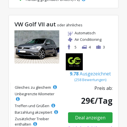
VW Golf VII aut
oder ähnliches
Automatisch
Air Conditioning
5
4
3
9.78
Ausgezeichnet
(258 Bewertungen)
Gleiches zu gleichem
Preis ab:
Unbegrenzte Kilometer
29€/Tag
Treffen und Grüßen
Barzahlung akzeptiert
Deal anzeigen
Zusätzlicher Treiber
enthalten