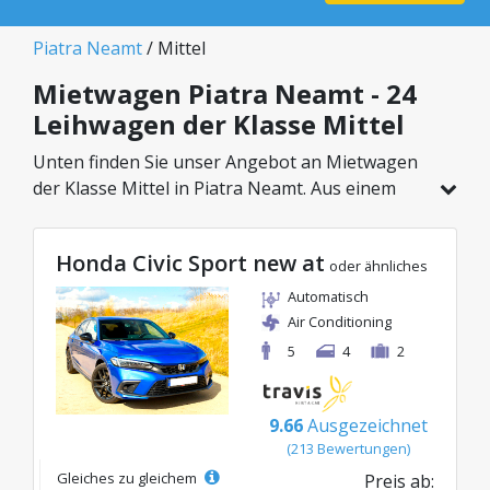
Piatra Neamt
/ Mittel
Mietwagen Piatra Neamt - 24
Leihwagen der Klasse Mittel
Unten finden Sie unser Angebot an Mietwagen
der Klasse Mittel in Piatra Neamt. Aus einem
Gesamtfahrzeugbestand von 24 Autos an
diesem Standort können Sie das ideale Modell
Honda Civic Sport new at
aus der gewählten Kategorie wählen, mit
oder ähnliches
attraktiven Preisen ab nur 23€/Tag.
Automatisch
Air Conditioning
5
4
2
9.66
Ausgezeichnet
(213 Bewertungen)
Gleiches zu gleichem
Preis ab: