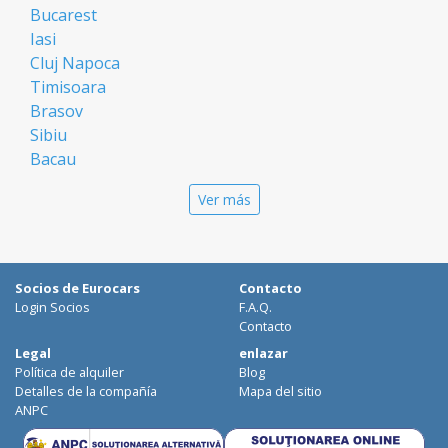
Bucarest
Iasi
Cluj Napoca
Timisoara
Brasov
Sibiu
Bacau
Oradea
Ver más
Arad
Piatra Neamt
Constanta
Galati
Socios de Eurocars
Contacto
Suceava
Login Socios
F.A.Q.
Targu Mures
Contacto
Focsani
Legal
enlazar
Política de alquiler
Blog
Targoviste
Detalles de la compañía
Mapa del sitio
Ploiesti
ANPC
Craiova
Botosani