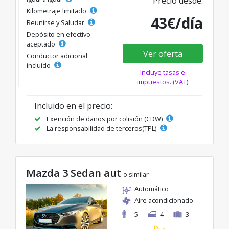
Precio desde:
Kilometraje limitado
43€/día
Reunirse y Saludar
Depósito en efectivo
aceptado
Ver oferta
Conductor adicional
incluido
Incluye tasas e
impuestos. (VAT)
Incluido en el precio:
Exención de daños por colisión (CDW)
La responsabilidad de terceros(TPL)
Mazda 3 Sedan aut
o similar
Automático
Aire acondicionado
5
4
3