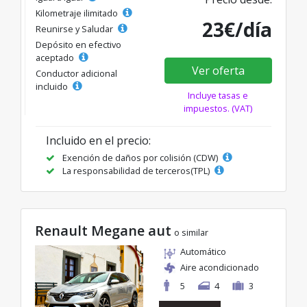
Kilometraje ilimitado
23€/día
Reunirse y Saludar
Depósito en efectivo
aceptado
Ver oferta
Conductor adicional
incluido
Incluye tasas e
impuestos. (VAT)
Incluido en el precio:
Exención de daños por colisión (CDW)
La responsabilidad de terceros(TPL)
Renault Megane aut
o similar
Automático
Aire acondicionado
5
4
3