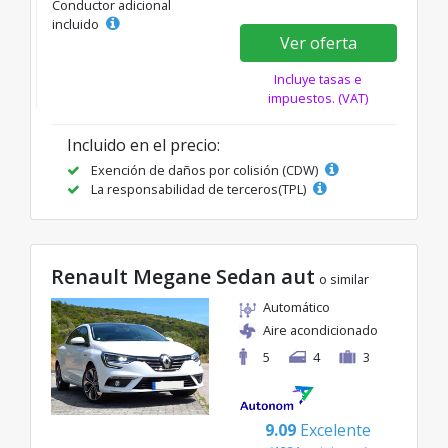
Conductor adicional
incluido
Ver oferta
Incluye tasas e
impuestos. (VAT)
Incluido en el precio:
Exención de daños por colisión (CDW)
La responsabilidad de terceros(TPL)
Renault Megane Sedan aut
o similar
Automático
Aire acondicionado
5
4
3
9.09
Excelente