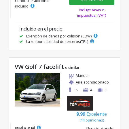
Conductor adicional
incluido
Incluye tasas e
impuestos. (VAT)
Incluido en el precio:
Exención de daños por colisión (CDW)
La responsabilidad de terceros(TPL)
VW Golf 7 facelift
o similar
Manual
Aire acondicionado
5
4
3
9.99
Excelente
(14 opiniones)
Igual a igual
Precio desde: