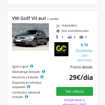
VW Golf VII aut
o similar
Automático
Aire acondicionado
5
4
3
9.78
Excelente
(258
opiniones)
Igual a igual
Precio desde:
Kilometraje ilimitado
29€/día
Reunirse y Saludar
Depósito en efectivo
aceptado
Ver oferta
Conductor adicional
incluido
Incluye tasas e
impuestos. (VAT)