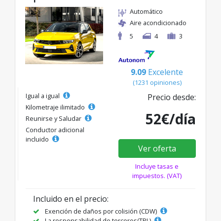
Automático
Aire acondicionado
5
4
3
9.09
Excelente
(1231 opiniones)
Igual a igual
Precio desde:
Kilometraje ilimitado
52€/día
Reunirse y Saludar
Conductor adicional
incluido
Ver oferta
Incluye tasas e
impuestos. (VAT)
Incluido en el precio:
Exención de daños por colisión (CDW)
La responsabilidad de terceros(TPL)