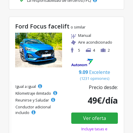
La responsabilidad de terceros(TPL)
Ford Focus facelift
o similar
Manual
Aire acondicionado
5
4
2
9.09
Excelente
(1231 opiniones)
Igual a igual
Precio desde:
Kilometraje ilimitado
49€/día
Reunirse y Saludar
Conductor adicional
incluido
Ver oferta
Incluye tasas e