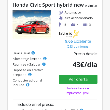
Honda Civic Sport hybrid new
o similar
Automático
Aire acondicionado
5
4
3
9.66
Excelente
(213 opiniones)
Igual a igual
Precio desde:
Kilometraje limitado
43€/día
Reunirse y Saludar
Depósito en efectivo
aceptado
Ver oferta
Conductor adicional
incluido
Incluye tasas e
impuestos. (VAT)
Incluido en el precio: