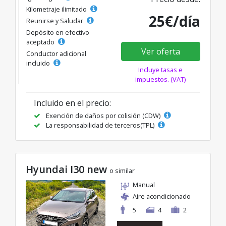
Kilometraje ilimitado
25€/día
Reunirse y Saludar
Depósito en efectivo
aceptado
Ver oferta
Conductor adicional
incluido
Incluye tasas e
impuestos. (VAT)
Incluido en el precio:
Exención de daños por colisión (CDW)
La responsabilidad de terceros(TPL)
Hyundai I30 new
o similar
Manual
Aire acondicionado
5
4
2