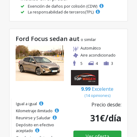
Exención de daños por colisión (CDW)
La responsabilidad de terceros(TPL)
Ford Focus sedan aut
o similar
Automático
Aire acondicionado
5
4
3
9.99
Excelente
(14 opiniones)
Igual a igual
Precio desde:
Kilometraje ilimitado
31€/día
Reunirse y Saludar
Depósito en efectivo
aceptado
Ver oferta