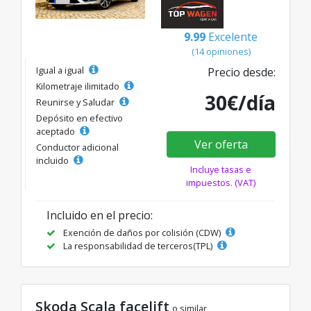
9.99
Excelente
(14 opiniones)
Igual a igual
Precio desde:
Kilometraje ilimitado
30€/día
Reunirse y Saludar
Depósito en efectivo
aceptado
Ver oferta
Conductor adicional
incluido
Incluye tasas e
impuestos. (VAT)
Incluido en el precio:
Exención de daños por colisión (CDW)
La responsabilidad de terceros(TPL)
Skoda Scala facelift
o similar