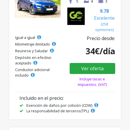
5
4
3
9.78
Excelente
(258
opiniones)
Igual a igual
Precio desde:
Kilometraje ilimitado
34€/día
Reunirse y Saludar
Depósito en efectivo
aceptado
Ver oferta
Conductor adicional
incluido
Incluye tasas e
impuestos. (VAT)
Incluido en el precio:
Exención de daños por colisión (CDW)
La responsabilidad de terceros(TPL)