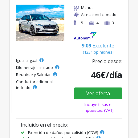
Manual
Aire acondicionado
5
4
3
9.09
Excelente
(1231 opiniones)
Igual a igual
Precio desde:
Kilometraje ilimitado
46€/día
Reunirse y Saludar
Conductor adicional
incluido
Ver oferta
Incluye tasas e
impuestos. (VAT)
Incluido en el precio:
Exención de daños por colisión (CDW)