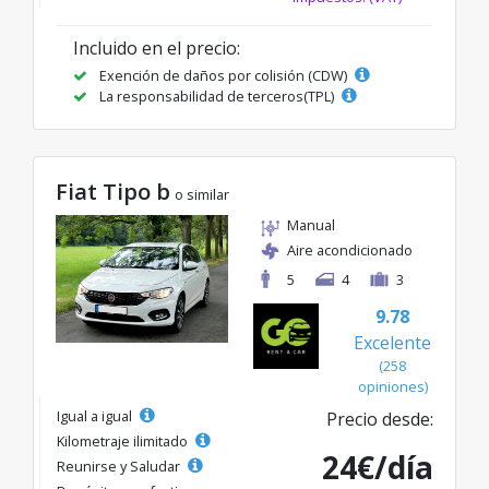
Incluido en el precio:
Exención de daños por colisión (CDW)
La responsabilidad de terceros(TPL)
Fiat Tipo b
o similar
Manual
Aire acondicionado
5
4
3
9.78
Excelente
(258
opiniones)
Igual a igual
Precio desde:
Kilometraje ilimitado
24€/día
Reunirse y Saludar