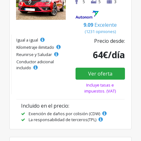
5
5
3
9.09
Excelente
(1231 opiniones)
Igual a igual
Precio desde:
Kilometraje ilimitado
64€/día
Reunirse y Saludar
Conductor adicional
incluido
Ver oferta
Incluye tasas e
impuestos. (VAT)
Incluido en el precio:
Exención de daños por colisión (CDW)
La responsabilidad de terceros(TPL)