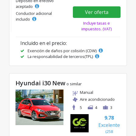
Depósito en efectivo
aceptado
Ver oferta
Conductor adicional
incluido
Incluye tasas e
impuestos. (VAT)
Incluido en el precio:
Exención de daños por colisión (CDW)
La responsabilidad de terceros(TPL)
Hyundai i30 New
o similar
Manual
Aire acondicionado
5
4
3
9.78
Excelente
(258