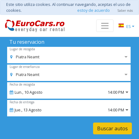
Este sitio utiliza cookies. Al continuar navegando, aceptas el uso de
cookies.
estoy de acuerdo
Saber más
ES
Tu reservacion
Lugar de recogida
Piatra Neamt
Lugar de enseñanza
Piatra Neamt
Fecha de recogida
Lun.,
10
Agosto
14:00 PM
Fecha de entrega
Jue.,
13
Agosto
14:00 PM
Buscar autos