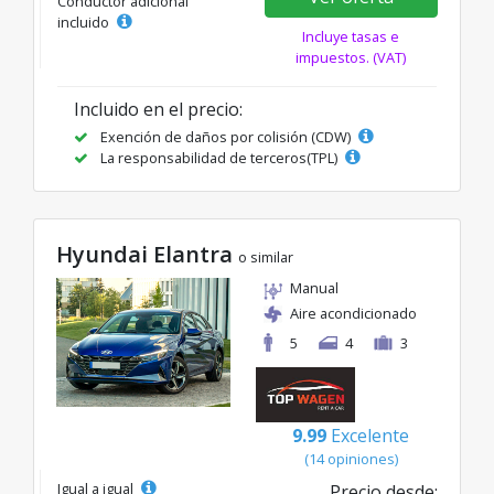
Conductor adicional
incluido
Incluye tasas e
impuestos. (VAT)
Incluido en el precio:
Exención de daños por colisión (CDW)
La responsabilidad de terceros(TPL)
Hyundai Elantra
o similar
Manual
Aire acondicionado
5
4
3
9.99
Excelente
(14 opiniones)
Igual a igual
Precio desde: