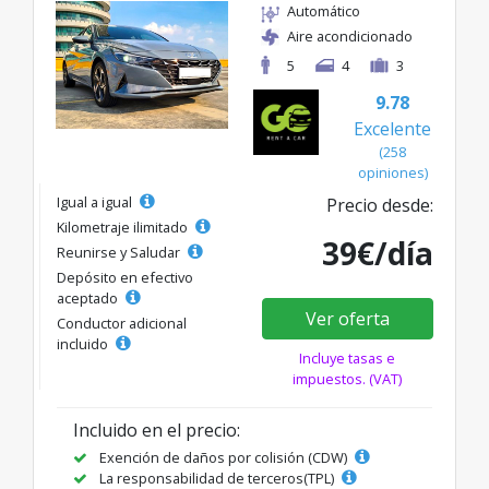
Automático
Aire acondicionado
5
4
3
9.78
Excelente
(258
opiniones)
Igual a igual
Precio desde:
Kilometraje ilimitado
39€/día
Reunirse y Saludar
Depósito en efectivo
aceptado
Ver oferta
Conductor adicional
incluido
Incluye tasas e
impuestos. (VAT)
Incluido en el precio:
Exención de daños por colisión (CDW)
La responsabilidad de terceros(TPL)