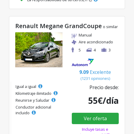
Renault Megane GrandCoupe
o similar
Manual
Aire acondicionado
5
4
3
9.09
Excelente
(1231 opiniones)
Igual a igual
Precio desde:
Kilometraje ilimitado
55€/día
Reunirse y Saludar
Conductor adicional
incluido
Ver oferta
Incluye tasas e