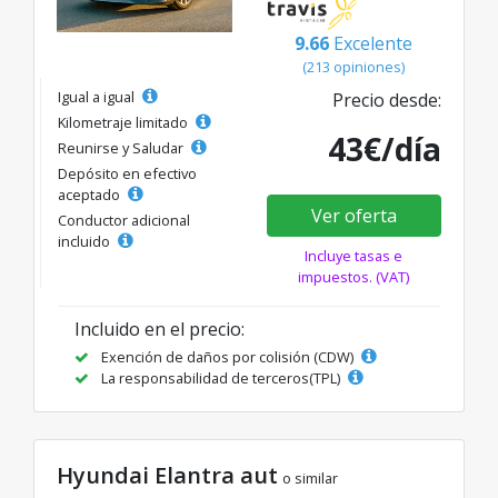
9.66
Excelente
(213 opiniones)
Igual a igual
Precio desde:
Kilometraje limitado
43€/día
Reunirse y Saludar
Depósito en efectivo
aceptado
Ver oferta
Conductor adicional
incluido
Incluye tasas e
impuestos. (VAT)
Incluido en el precio:
Exención de daños por colisión (CDW)
La responsabilidad de terceros(TPL)
Hyundai Elantra aut
o similar