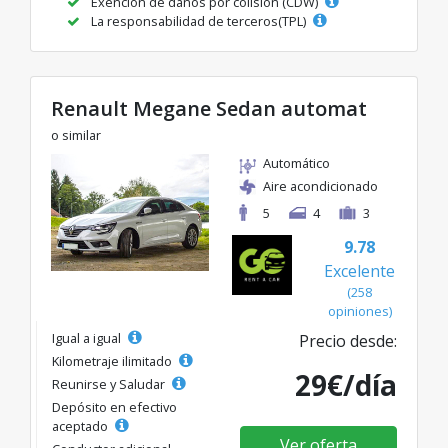
Exención de daños por colisión (CDW)
La responsabilidad de terceros(TPL)
Renault Megane Sedan automat
o similar
Automático
Aire acondicionado
5
4
3
9.78
Excelente
(258
opiniones)
Igual a igual
Precio desde:
Kilometraje ilimitado
29€/día
Reunirse y Saludar
Depósito en efectivo
aceptado
Ver oferta