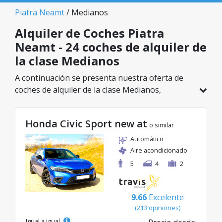
Piatra Neamt
/ Medianos
Alquiler de Coches Piatra
Neamt - 24 coches de alquiler de
la clase Medianos
A continuación se presenta nuestra oferta de
coches de alquiler de la clase Medianos,
disponible en Piatra Neamt. De un total de 24
vehículos en esta ubicación, puedes elegir el
Honda Civic Sport new at
modelo ideal de la categoría seleccionada, con
o similar
tarifas excelentes desde solo 23€/día.
Automático
Aire acondicionado
5
4
2
9.66
Excelente
(213 opiniones)
Igual a igual