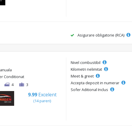
Asigurare obligatorie (RCA)
Nivel combustibil
Kilometri nelimitat
anuala
Meet & greet
er Conditionat
Accepta depozit in numerar
4
3
Sofer Aditional Inclus
9.99
Excelent
(14 pareri)