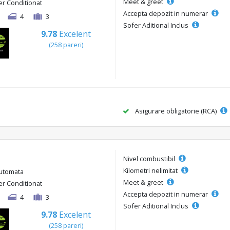
Meet & greet
er Conditionat
Accepta depozit in numerar
4
3
Sofer Aditional Inclus
9.78
Excelent
(258 pareri)
Asigurare obligatorie (RCA)
Nivel combustibil
Kilometri nelimitat
utomata
Meet & greet
er Conditionat
Accepta depozit in numerar
4
3
Sofer Aditional Inclus
9.78
Excelent
(258 pareri)