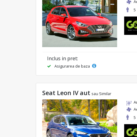
A
5
Inclus in pret:
Asigurarea de baza
Seat Leon IV aut
sau Similar
A
A
5