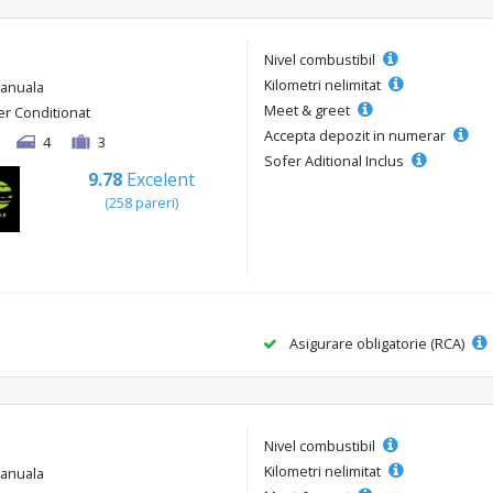
Nivel combustibil
Kilometri nelimitat
anuala
Meet & greet
er Conditionat
Accepta depozit in numerar
4
3
Sofer Aditional Inclus
9.78
Excelent
(258 pareri)
Asigurare obligatorie (RCA)
Nivel combustibil
Kilometri nelimitat
anuala