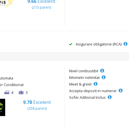
9.66
Excelent
(213 pareri)
Asigurare obligatorie (RCA)
Nivel combustibil
Kilometri nelimitat
utomata
Meet & greet
er Conditionat
Accepta depozit in numerar
4
3
Sofer Aditional Inclus
9.78
Excelent
(258 pareri)