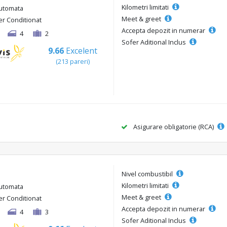
Kilometri limitati
utomata
Meet & greet
er Conditionat
Accepta depozit in numerar
4
2
Sofer Aditional Inclus
9.66
Excelent
(213 pareri)
Asigurare obligatorie (RCA)
Nivel combustibil
Kilometri limitati
utomata
Meet & greet
er Conditionat
Accepta depozit in numerar
4
3
Sofer Aditional Inclus