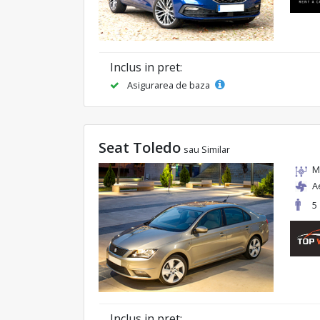
Inclus in pret:
Asigurarea de baza
Seat Toledo
sau Similar
M
A
5
Inclus in pret: