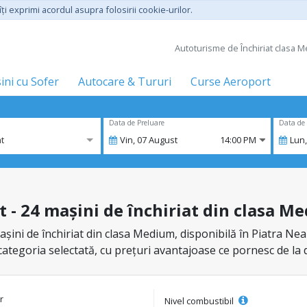
ţi exprimi acordul asupra folosirii cookie-urilor.
Autoturisme de Închiriat clasa Me
ini cu Sofer
Autocare & Tururi
Curse Aeroport
Data de Preluare
Data de 
t
Vin,
07
August
14:00 PM
Lun
t - 24 mașini de închiriat din clasa M
ini de închiriat din clasa Medium, disponibilă în Piatra Neam
 categoria selectată, cu prețuri avantajoase ce pornesc de la 
r
Nivel combustibil