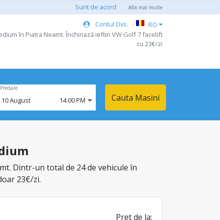
Sunt de acord
Afla mai multe
Contul Dvs.
RO
dium în Piatra Neamt. Închiriază ieftin VW Golf 7 facelift
cu 23€/zi
Predare
Cauta Masini
,
10
August
14:00 PM
edium
t. Dintr-un total de 24 de vehicule în
doar 23€/zi.
Pret de la: