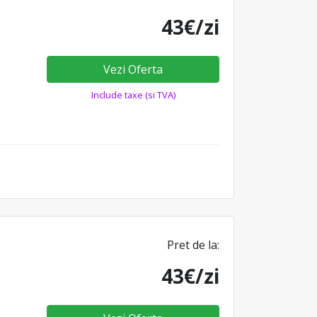
43€/zi
Vezi Oferta
Include taxe (si TVA)
Pret de la:
43€/zi