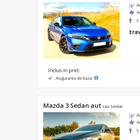
A
A
5
Inclus in pret:
Asigurarea de baza
Mazda 3 Sedan aut
sau Similar
A
A
5