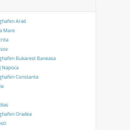
ghafen Arad
a Mare
trita
asov
ghafen Bukarest Baneasa
j Napoca
ghafen Constanta
va
dias
ghafen Oradea
esti