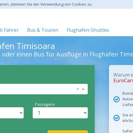
gieren, stimmen Sie der Verwendung von Cookies zu.
t Fahrer
Bus & Touren
Flughafen-Shuttles
afen Timisoara
s oder einen Bus für Ausflüge in Flughafen Tim
Warum ei
EuroCar
×
Rumän
Autov
Passagiere
Liefe
Sie e
ehrli
Sofor