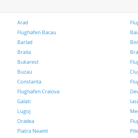
Arad
Flu
Flughafen Bacau
Bai
Barlad
Bis
Braila
Br
Bukarest
Flu
Buzau
Clu
Constanta
Flu
Flughafen Craiova
De
Galati
Iasi
Lugoj
Me
Oradea
Flu
Piatra Neamt
Pit