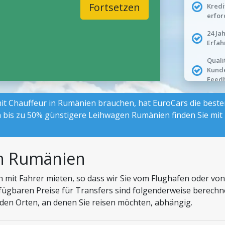
Fortsetzen
Kredi
erfor
24 Ja
Erfah
Quali
Kund
Feed
t Chauffeur in Rumänien brauchen, hat EuroCars die besten 
 bis zu 50% günstigere Leihwagen Rumänien finden Sie mi
in Rumänien
van mit Fahrer mieten, so dass wir Sie vom Flughafen oder 
rfügbaren Preise für Transfers sind folgenderweise berechne
 den Orten, an denen Sie reisen möchten, abhängig.