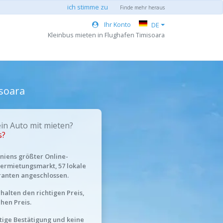
ich stimme zu
Finde mehr heraus
Ihr Konto
DE
Kleinbus mieten in Flughafen Timisoara
isoara
n Auto mit mieten?
s?
iens größter Online-
ermietungsmarkt, 57 lokale
ranten angeschlossen.
rhalten den richtigen Preis,
chen Preis.
tige Bestätigung und keine