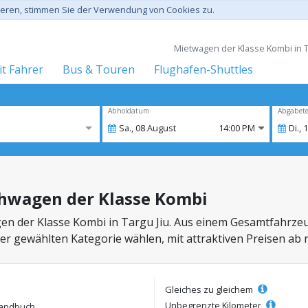
gieren, stimmen Sie der Verwendung von Cookies zu.
Mietwagen der Klasse Kombi in Ta
t Fahrer
Bus & Touren
Flughafen-Shuttles
Abholdatum
Abgabet
Sa.,
08
August
14:00 PM
Di.,
ihwagen der Klasse Kombi
en der Klasse Kombi in Targu Jiu. Aus einem Gesamtfahrze
der gewählten Kategorie wählen, mit attraktiven Preisen ab 
Gleiches zu gleichem
Unbegrenzte Kilometer
andbuch