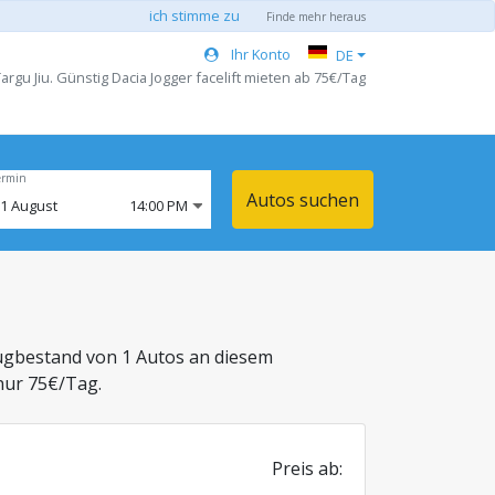
ich stimme zu
Finde mehr heraus
Ihr Konto
DE
rgu Jiu. Günstig Dacia Jogger facelift mieten ab 75€/Tag
ermin
Autos suchen
11
August
14:00 PM
ugbestand von 1 Autos an diesem
nur 75€/Tag.
Preis ab: