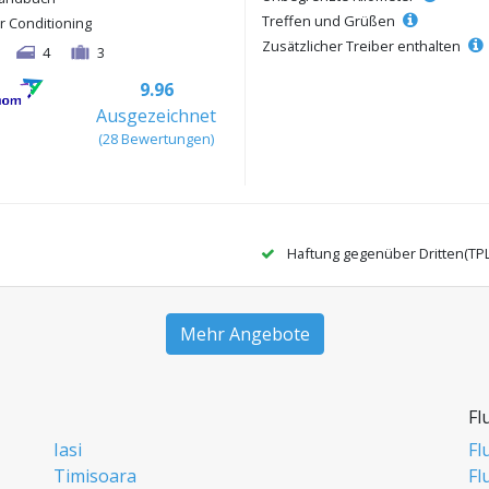
Treffen und Grüßen
ir Conditioning
Zusätzlicher Treiber enthalten
4
3
9.96
Ausgezeichnet
(28 Bewertungen)
Haftung gegenüber Dritten(TP
Mehr Angebote
Fl
Iasi
Fl
Timisoara
Fl