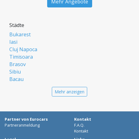
Mehr Angebote
Städte
Bukarest
Iasi
Cluj Napoca
Timisoara
Brasov
Sibiu
Bacau
Oradea
Mehr anzeigen
Arad
Piatra Neamt
Constanta
Galati
Partner von Eurocars
Kontakt
Suceava
Partneranmeldung
F.A.Q.
Targu Mures
Kontakt
Focsani