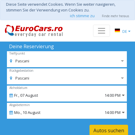
Diese Seite verwendet Cookies. Wenn Sie weiter navigieren,
stimmen Sie der Verwendung von Cookies zu.
ich stimme zu
Finde mehr heraus
DE
Deine Reservierung
Treffpunkt
Pascani
Rückgabestation
Pascani
Abholdatum
Fr.,
07
August
14:00 PM
Abgabetermin
Mo.,
10
August
14:00 PM
Autos suchen