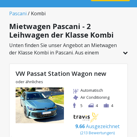
Pascani
/ Kombi
Mietwagen Pascani - 2
Leihwagen der Klasse Kombi
Unten finden Sie unser Angebot an Mietwagen
der Klasse Kombi in Pascani. Aus einem
Gesamtfahrzeugbestand von 2 Autos an diesem
Standort können Sie das ideale Modell aus der
VW Passat Station Wagon new
gewählten Kategorie wählen, mit attraktiven
Preisen ab nur 57€/Tag.
oder ähnliches
Automatisch
Air Conditioning
5
4
4
9.66
Ausgezeichnet
(213 Bewertungen)