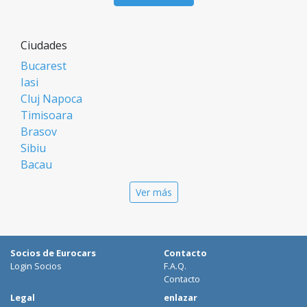
Ciudades
Bucarest
Iasi
Cluj Napoca
Timisoara
Brasov
Sibiu
Bacau
Oradea
Ver más
Arad
Piatra Neamt
Constanta
Galati
Socios de Eurocars
Contacto
Suceava
Login Socios
F.A.Q.
Targu Mures
Contacto
Focsani
Legal
enlazar