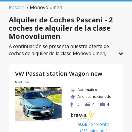
Pascani
/ Monovolumen
Alquiler de Coches Pascani - 2
coches de alquiler de la clase
Monovolumen
A continuación se presenta nuestra oferta de
coches de alquiler de la clase Monovolumen,
disponible en Pascani. De un total de 2 vehículos
en esta ubicación, puedes elegir el modelo ideal
VW Passat Station Wagon new
de la categoría seleccionada, con tarifas
excelentes desde solo 57€/día.
o similar
Automático
Aire acondicionado
5
4
4
9.66
Excelente
(213 opiniones)