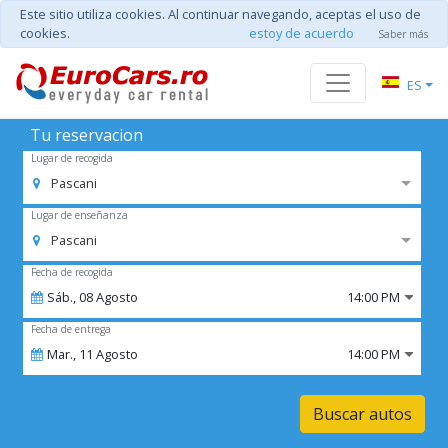
Este sitio utiliza cookies. Al continuar navegando, aceptas el uso de
cookies.
estoy de acuerdo
Saber más
ES
Tu reservacion
Lugar de recogida
Pascani
Lugar de enseñanza
Pascani
Fecha de recogida
Sáb.,
08
Agosto
14:00 PM
Fecha de entrega
Mar.,
11
Agosto
14:00 PM
Buscar autos