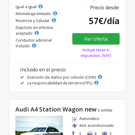
Igual a igual
Precio desde:
Kilometraje limitado
57€/día
Reunirse y Saludar
Depósito en efectivo
aceptado
Ver oferta
Conductor adicional
incluido
Incluye tasas e
impuestos. (VAT)
Incluido en el precio:
Exención de daños por colisión (CDW)
La responsabilidad de terceros(TPL)
Audi A4 Station Wagon new
o similar
Automático
Aire acondicionado
5
4
3