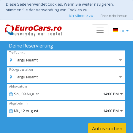
Diese Seite verwendet Cookies. Wenn Sie weiter navigieren,
stimmen Sie der Verwendung von Cookies zu.
ich stimme zu
Finde mehr heraus
DE
Deine Reservierung
Treffpunkt
Targu Neamt
Rückgabestation
Targu Neamt
Abholdatum
So.,
09
August
14:00 PM
Abgabetermin
Mi.,
12
August
14:00 PM
Autos suchen