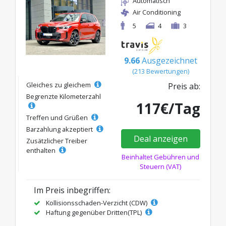
Automatisch
Air Conditioning
5
4
3
9.66
Ausgezeichnet
(213 Bewertungen)
Gleiches zu gleichem
Preis ab:
Begrenzte Kilometerzahl
117€/Tag
Treffen und Grüßen
Barzahlung akzeptiert
Deal anzeigen
Zusätzlicher Treiber
enthalten
Beinhaltet Gebühren und
Steuern (VAT)
Im Preis inbegriffen:
Kollisionsschaden-Verzicht (CDW)
Haftung gegenüber Dritten(TPL)