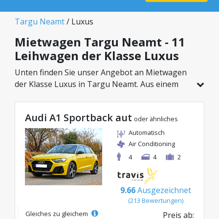
Targu Neamt
/ Luxus
Mietwagen Targu Neamt - 11
Leihwagen der Klasse Luxus
Unten finden Sie unser Angebot an Mietwagen
der Klasse Luxus in Targu Neamt. Aus einem
Gesamtfahrzeugbestand von 11 Autos an
diesem Standort können Sie das ideale Modell
Audi A1 Sportback aut
aus der gewählten Kategorie wählen, mit
oder ähnliches
attraktiven Preisen ab nur 39€/Tag.
Automatisch
Air Conditioning
4
4
2
9.66
Ausgezeichnet
(213 Bewertungen)
Gleiches zu gleichem
Preis ab: