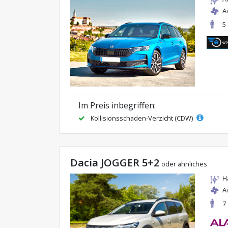
A
5
Im Preis inbegriffen:
Kollisionsschaden-Verzicht (CDW)
Dacia JOGGER 5+2
oder ähnliches
H
A
7