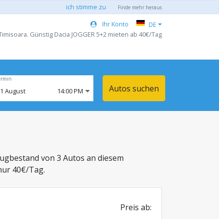
ich stimme zu
Finde mehr heraus
Ihr Konto
DE
Timisoara. Günstig Dacia JOGGER 5+2 mieten ab 40€/Tag
ermin
Autos suchen
11
August
14:00 PM
eugbestand von 3 Autos an diesem
nur 40€/Tag.
Preis ab: