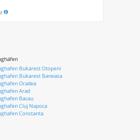
L)
ughäfen
ughafen Bukarest Otopeni
ughafen Bukarest Baneasa
ughafen Oradea
ughafen Arad
ughafen Bacau
ughafen Cluj Napoca
ughafen Constanta
ughafen Iasi
ughafen Sibiu
ughafen Timisoara