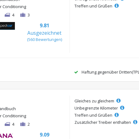
Treffen und Grüßen
ir Conditioning
4
3
9.81
Ausgezeichnet
(560 Bewertungen)
Haftung gegenüber Dritten(TP
Gleiches zu gleichem
Unbegrenzte Kilometer
andbuch
Treffen und Grüßen
ir Conditioning
Zusätzlicher Treiber enthalten
4
2
9.09