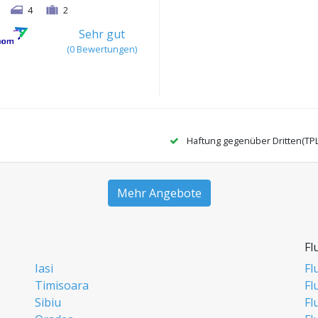
4
2
Sehr gut
(0 Bewertungen)
Haftung gegenüber Dritten(TP
Mehr Angebote
Fl
Iasi
Fl
Timisoara
Fl
Sibiu
Fl