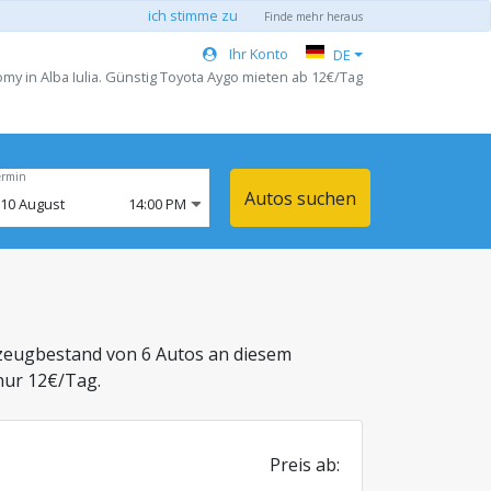
ich stimme zu
Finde mehr heraus
Ihr Konto
DE
y in Alba Iulia. Günstig Toyota Aygo mieten ab 12€/Tag
ermin
Autos suchen
10
August
14:00 PM
rzeugbestand von 6 Autos an diesem
nur 12€/Tag.
Preis ab: