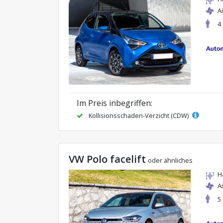
A
4
Im Preis inbegriffen:
Kollisionsschaden-Verzicht (CDW)
VW Polo facelift
oder ähnliches
H
A
5