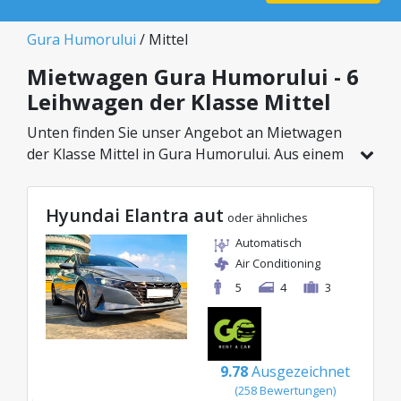
Gura Humorului
/ Mittel
Mietwagen Gura Humorului - 6
Leihwagen der Klasse Mittel
Unten finden Sie unser Angebot an Mietwagen
der Klasse Mittel in Gura Humorului. Aus einem
Gesamtfahrzeugbestand von 6 Autos an diesem
Standort können Sie das ideale Modell aus der
Hyundai Elantra aut
gewählten Kategorie wählen, mit attraktiven
oder ähnliches
Preisen ab nur 24€/Tag.
Automatisch
Air Conditioning
5
4
3
9.78
Ausgezeichnet
(258 Bewertungen)