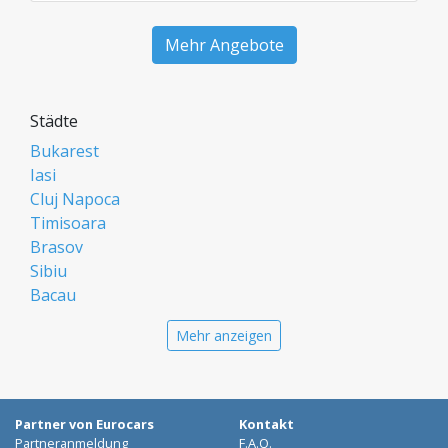
Mehr Angebote
Städte
Bukarest
Iasi
Cluj Napoca
Timisoara
Brasov
Sibiu
Bacau
Oradea
Mehr anzeigen
Arad
Piatra Neamt
Constanta
Galati
Partner von Eurocars
Kontakt
Suceava
Partneranmeldung
F.A.Q.