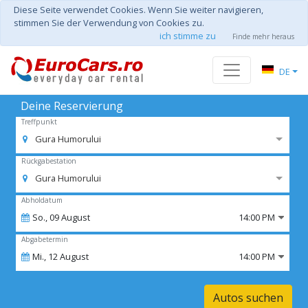
Diese Seite verwendet Cookies. Wenn Sie weiter navigieren,
stimmen Sie der Verwendung von Cookies zu.
ich stimme zu
Finde mehr heraus
DE
Deine Reservierung
Treffpunkt
Gura Humorului
Rückgabestation
Gura Humorului
Abholdatum
So.,
09
August
14:00 PM
Abgabetermin
Mi.,
12
August
14:00 PM
Autos suchen