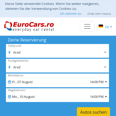
Diese Seite verwendet Cookies. Wenn Sie weiter navigieren,
stimmen Sie der Verwendung von Cookies zu.
ich stimme zu
Finde mehr heraus
DE
Deine Reservierung
Treffpunkt
Arad
Rückgabestation
Arad
Abholdatum
Fr.,
07
August
14:00 PM
Abgabetermin
Mo.,
10
August
14:00 PM
Autos suchen