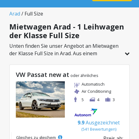
Arad
/ Full Size
Mietwagen Arad - 1 Leihwagen
der Klasse Full Size
Unten finden Sie unser Angebot an Mietwagen
der Klasse Full Size in Arad. Aus einem
Gesamtfahrzeugbestand von 1 Autos an diesem
Standort können Sie das ideale Modell aus der
VW Passat new at
gewählten Kategorie wählen, mit attraktiven
oder ähnliches
Preisen ab nur 67€/Tag.
Automatisch
Air Conditioning
5
4
3
9.9
Ausgezeichnet
(541 Bewertungen)
Gleiches zu gleichem
Preis ab: