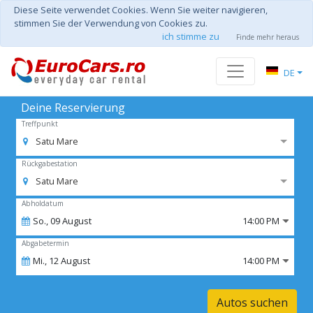
Diese Seite verwendet Cookies. Wenn Sie weiter navigieren,
stimmen Sie der Verwendung von Cookies zu.
ich stimme zu
Finde mehr heraus
DE
Deine Reservierung
Treffpunkt
Satu Mare
Rückgabestation
Satu Mare
Abholdatum
So.,
09
August
14:00 PM
Abgabetermin
Mi.,
12
August
14:00 PM
Autos suchen