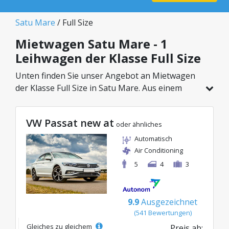
Satu Mare
/ Full Size
Mietwagen Satu Mare - 1
Leihwagen der Klasse Full Size
Unten finden Sie unser Angebot an Mietwagen
der Klasse Full Size in Satu Mare. Aus einem
Gesamtfahrzeugbestand von 1 Autos an diesem
Standort können Sie das ideale Modell aus der
VW Passat new at
gewählten Kategorie wählen, mit attraktiven
oder ähnliches
Preisen ab nur 67€/Tag.
Automatisch
Air Conditioning
5
4
3
9.9
Ausgezeichnet
(541 Bewertungen)
Gleiches zu gleichem
Preis ab: