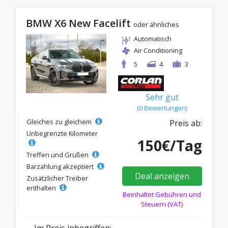
BMW X6 New Facelift
oder ähnliches
Automatisch
Air Conditioning
5
4
3
Sehr gut
(0 Bewertungen)
Gleiches zu gleichem
Preis ab:
Unbegrenzte Kilometer
150€/Tag
Treffen und Grüßen
Barzahlung akzeptiert
Deal anzeigen
Zusätzlicher Treiber
enthalten
Beinhaltet Gebühren und
Steuern (VAT)
Im Preis inbegriffen: