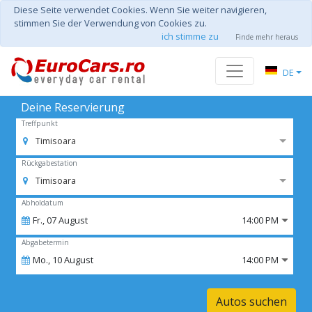
Diese Seite verwendet Cookies. Wenn Sie weiter navigieren,
stimmen Sie der Verwendung von Cookies zu.
ich stimme zu
Finde mehr heraus
DE
Deine Reservierung
Treffpunkt
Timisoara
Rückgabestation
Timisoara
Abholdatum
Fr.,
07
August
14:00 PM
Abgabetermin
Mo.,
10
August
14:00 PM
Autos suchen