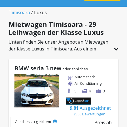
Timisoara
/ Luxus
Mietwagen Timisoara - 29
Leihwagen der Klasse Luxus
Unten finden Sie unser Angebot an Mietwagen
der Klasse Luxus in Timisoara. Aus einem
Gesamtfahrzeugbestand von 29 Autos an
diesem Standort können Sie das ideale Modell
BMW seria 3 new
aus der gewählten Kategorie wählen, mit
oder ähnliches
attraktiven Preisen ab nur 45€/Tag.
Automatisch
Air Conditioning
5
4
3
9.81
Ausgezeichnet
(560 Bewertungen)
Gleiches zu gleichem
Preis ab: