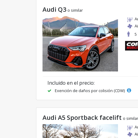
Audi Q3
o similar
A
A
5
Incluido en el precio:
Exención de daños por colisión (CDW)
Audi A5 Sportback facelift
o simila
A
A