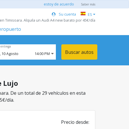
estoy de acuerdo
Saber más
Su cuenta
ES
en Timisoara. Alquila un Audi A4 new barato por 45€/día
aeropuerto
 entrega
Buscar autos
,
10
Agosto
14:00 PM
e Lujo
oara. De un total de 29 vehículos en esta
5€/día.
Precio desde: