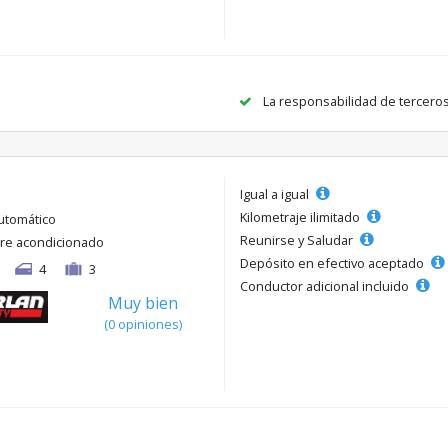
La responsabilidad de tercero
Igual a igual
Kilometraje ilimitado
utomático
Reunirse y Saludar
ire acondicionado
Depósito en efectivo aceptado
4
3
Conductor adicional incluido
Muy bien
(0 opiniones)