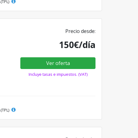
s(TPL)
Precio desde:
150€/día
Ver oferta
Incluye tasas e impuestos. (VAT)
s(TPL)