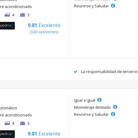
Reunirse y Saludar
ire acondicionado
4
3
9.81
Excelente
(560 opiniones)
La responsabilidad de tercero
Igual a igual
Kilometraje ilimitado
utomático
Reunirse y Saludar
ire acondicionado
4
3
9.81
Excelente