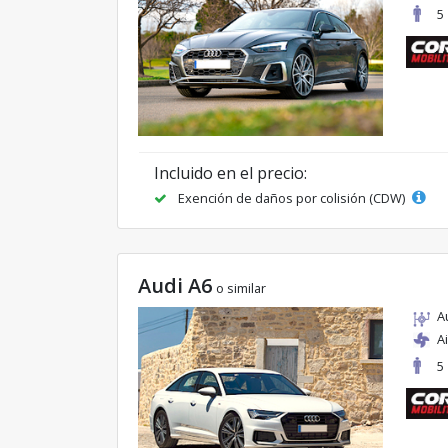
5
Incluido en el precio:
Exención de daños por colisión (CDW)
Audi A6
o similar
A
A
5