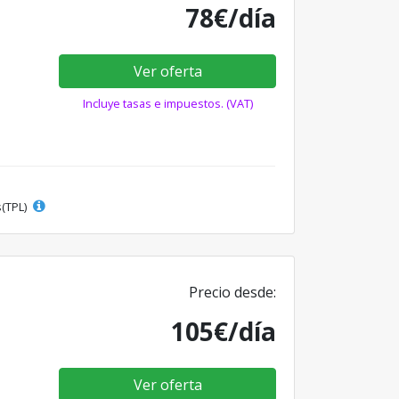
78€/día
Ver oferta
Incluye tasas e impuestos. (VAT)
s(TPL)
Precio desde:
105€/día
Ver oferta