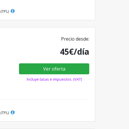
s(TPL)
Precio desde:
45€/día
Ver oferta
Incluye tasas e impuestos. (VAT)
s(TPL)