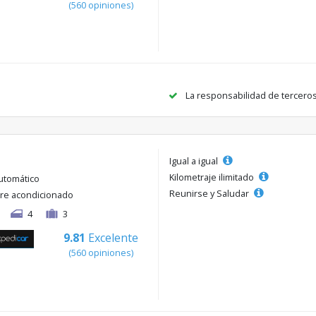
(560 opiniones)
La responsabilidad de tercero
Igual a igual
Kilometraje ilimitado
utomático
Reunirse y Saludar
ire acondicionado
4
3
9.81
Excelente
(560 opiniones)