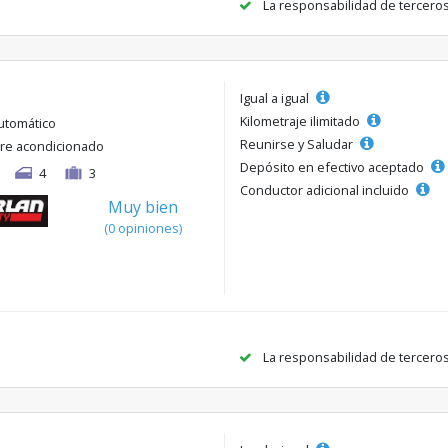
La responsabilidad de tercero
Igual a igual
Kilometraje ilimitado
utomático
Reunirse y Saludar
ire acondicionado
Depósito en efectivo aceptado
4
3
Conductor adicional incluido
Muy bien
(0 opiniones)
La responsabilidad de tercero