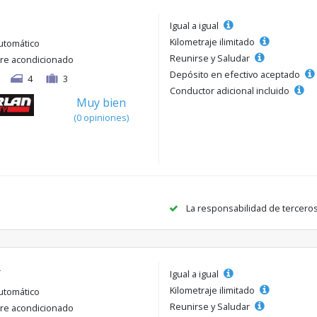
Igual a igual
Kilometraje ilimitado
utomático
Reunirse y Saludar
ire acondicionado
Depósito en efectivo aceptado
4
3
Conductor adicional incluido
Muy bien
(0 opiniones)
La responsabilidad de tercero
r
Igual a igual
Kilometraje ilimitado
utomático
Reunirse y Saludar
ire acondicionado