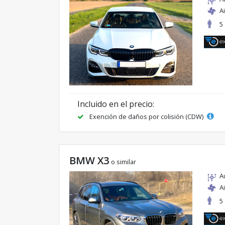
A
5
Incluido en el precio:
Exención de daños por colisión (CDW)
BMW X3
o similar
A
A
5