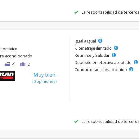
La responsabilidad de tercero
Igual a igual
Kilometraje ilimitado
utomático
Reunirse y Saludar
ire acondicionado
Depósito en efectivo aceptado
4
2
Conductor adicional incluido
Muy bien
(0 opiniones)
La responsabilidad de tercero