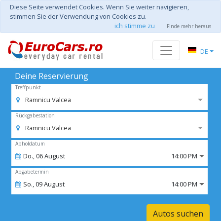
Diese Seite verwendet Cookies. Wenn Sie weiter navigieren,
stimmen Sie der Verwendung von Cookies zu.
ich stimme zu
Finde mehr heraus
DE
Deine Reservierung
Treffpunkt
Ramnicu Valcea
Rückgabestation
Ramnicu Valcea
Abholdatum
Do.,
06
August
14:00 PM
Abgabetermin
So.,
09
August
14:00 PM
Autos suchen