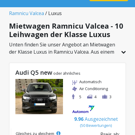
Ramnicu Valcea
/ Luxus
Mietwagen Ramnicu Valcea - 10
Leihwagen der Klasse Luxus
Unten finden Sie unser Angebot an Mietwagen
der Klasse Luxus in Ramnicu Valcea. Aus einem
Gesamtfahrzeugbestand von 10 Autos an
diesem Standort können Sie das ideale Modell
Audi Q5 new
aus der gewählten Kategorie wählen, mit
oder ähnliches
attraktiven Preisen ab nur 68€/Tag.
Automatisch
Air Conditioning
5
4
3
9.96
Ausgezeichnet
(50 Bewertungen)
Gleiches zu gleichem
Preis ab: