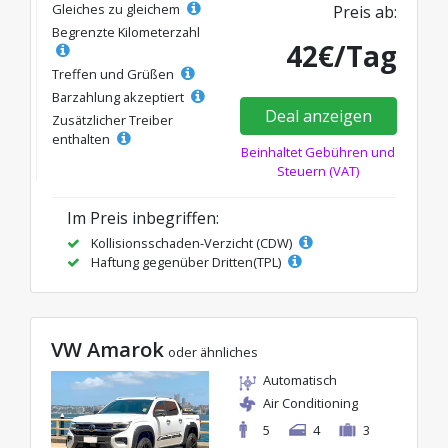
Gleiches zu gleichem
Preis ab:
Begrenzte Kilometerzahl
42€/Tag
Treffen und Grüßen
Barzahlung akzeptiert
Deal anzeigen
Zusätzlicher Treiber
enthalten
Beinhaltet Gebühren und
Steuern (VAT)
Im Preis inbegriffen:
Kollisionsschaden-Verzicht (CDW)
Haftung gegenüber Dritten(TPL)
VW Amarok
oder ähnliches
Automatisch
Air Conditioning
5
4
3