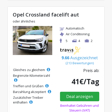
Opel Crossland facelift aut
oder ähnliches
Automatisch
Air Conditioning
5
4
2
9.66
Ausgezeichnet
(213 Bewertungen)
Gleiches zu gleichem
Preis ab:
Begrenzte Kilometerzahl
41€/Tag
Treffen und Grüßen
Barzahlung akzeptiert
Deal anzeigen
Zusätzlicher Treiber
enthalten
Beinhaltet Gebühren und
Steuern (VAT)