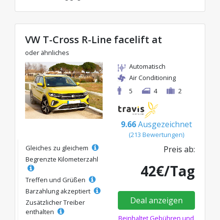
VW T-Cross R-Line facelift at
oder ähnliches
Automatisch
Air Conditioning
5
4
2
9.66
Ausgezeichnet
(213 Bewertungen)
Gleiches zu gleichem
Preis ab:
Begrenzte Kilometerzahl
42€/Tag
Treffen und Grüßen
Barzahlung akzeptiert
Deal anzeigen
Zusätzlicher Treiber
enthalten
Beinhaltet Gebühren und