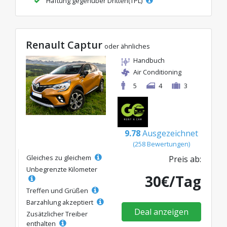
Haftung gegenüber Dritten(TPL)
Renault Captur
oder ähnliches
Handbuch
Air Conditioning
5
4
3
9.78
Ausgezeichnet
(258 Bewertungen)
Gleiches zu gleichem
Preis ab:
Unbegrenzte Kilometer
30€/Tag
Treffen und Grüßen
Barzahlung akzeptiert
Deal anzeigen
Zusätzlicher Treiber
enthalten