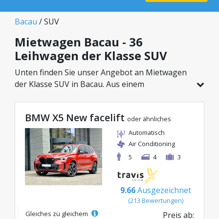
Bacau
/ SUV
Mietwagen Bacau - 36
Leihwagen der Klasse SUV
Unten finden Sie unser Angebot an Mietwagen
der Klasse SUV in Bacau. Aus einem
Gesamtfahrzeugbestand von 36 Autos an
diesem Standort können Sie das ideale Modell
BMW X5 New facelift
aus der gewählten Kategorie wählen, mit
oder ähnliches
attraktiven Preisen ab nur 27€/Tag.
Automatisch
Air Conditioning
5
4
3
9.66
Ausgezeichnet
(213 Bewertungen)
Gleiches zu gleichem
Preis ab: