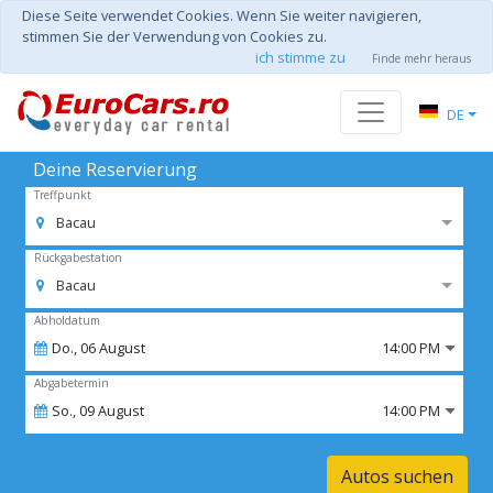
Diese Seite verwendet Cookies. Wenn Sie weiter navigieren,
stimmen Sie der Verwendung von Cookies zu.
ich stimme zu
Finde mehr heraus
DE
Deine Reservierung
Treffpunkt
Bacau
Rückgabestation
Bacau
Abholdatum
Do.,
06
August
14:00 PM
Abgabetermin
So.,
09
August
14:00 PM
Autos suchen