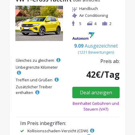
oder ähnliches
Handbuch
Air Conditioning
5
4
2
9.09
Ausgezeichnet
(1231 Bewertungen)
Gleiches zu gleichem
Preis ab:
Unbegrenzte Kilometer
42€/Tag
Treffen und Grüßen
Zusätzlicher Treiber
Deal anzeigen
enthalten
Beinhaltet Gebühren und
Steuern (VAT)
Im Preis inbegriffen:
Kollisionsschaden-Verzicht (CDW)