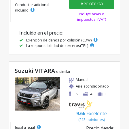
Ver oferta
Conductor adicional
incluido
Incluye tasas e
impuestos. (VAT)
Incluido en el precio:
Exención de daños por colisión (CDW)
La responsabilidad de terceros(TPL)
Suzuki VITARA
o similar
Manual
Aire acondicionado
5
4
3
9.66
Excelente
(213 opiniones)
Igual a igual
Precio desde: