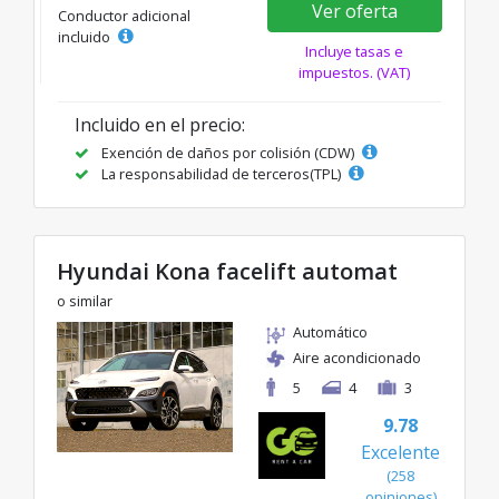
Ver oferta
Conductor adicional
incluido
Incluye tasas e
impuestos. (VAT)
Incluido en el precio:
Exención de daños por colisión (CDW)
La responsabilidad de terceros(TPL)
Hyundai Kona facelift automat
o similar
Automático
Aire acondicionado
5
4
3
9.78
Excelente
(258
opiniones)