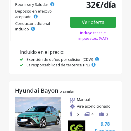
32€/día
Reunirse y Saludar
Depósito en efectivo
aceptado
Ver oferta
Conductor adicional
incluido
Incluye tasas e
impuestos. (VAT)
Incluido en el precio:
Exención de daños por colisión (CDW)
La responsabilidad de terceros(TPL)
Hyundai Bayon
o similar
Manual
Aire acondicionado
5
4
3
9.78