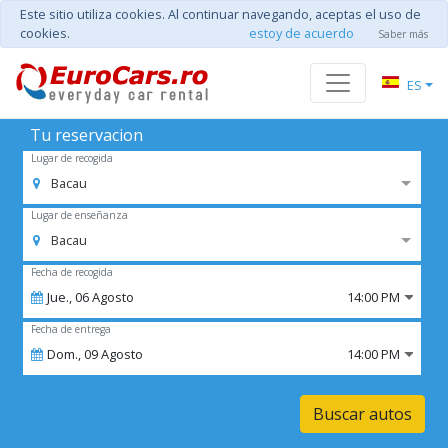
Este sitio utiliza cookies. Al continuar navegando, aceptas el uso de
cookies.
estoy de acuerdo
Saber más
ES
Tu reservacion
Lugar de recogida
Bacau
Lugar de enseñanza
Bacau
Fecha de recogida
Jue.,
06
Agosto
14:00 PM
Fecha de entrega
Dom.,
09
Agosto
14:00 PM
Buscar autos