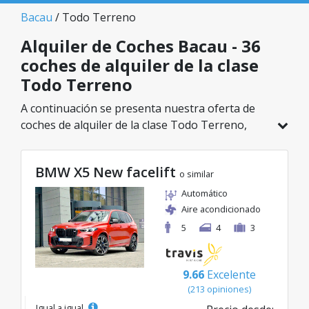
Bacau
/ Todo Terreno
Alquiler de Coches Bacau - 36
coches de alquiler de la clase
Todo Terreno
A continuación se presenta nuestra oferta de
coches de alquiler de la clase Todo Terreno,
disponible en Bacau. De un total de 36 vehículos
en esta ubicación, puedes elegir el modelo ideal
BMW X5 New facelift
de la categoría seleccionada, con tarifas
o similar
excelentes desde solo 27€/día.
Automático
Aire acondicionado
5
4
3
9.66
Excelente
(213 opiniones)
Igual a igual