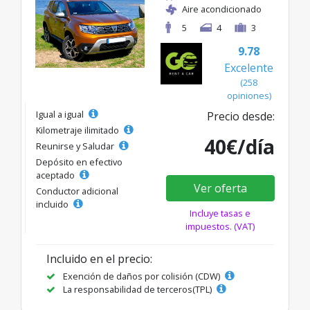
Aire acondicionado
5
4
3
9.78
Excelente
(258
opiniones)
Igual a igual
Precio desde:
Kilometraje ilimitado
40€/día
Reunirse y Saludar
Depósito en efectivo
aceptado
Ver oferta
Conductor adicional
incluido
Incluye tasas e
impuestos. (VAT)
Incluido en el precio:
Exención de daños por colisión (CDW)
La responsabilidad de terceros(TPL)