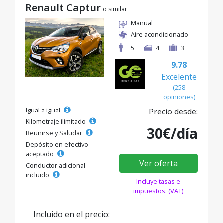
Renault Captur
o similar
Manual
Aire acondicionado
5
4
3
9.78
Excelente
(258
opiniones)
Igual a igual
Precio desde:
Kilometraje ilimitado
30€/día
Reunirse y Saludar
Depósito en efectivo
aceptado
Ver oferta
Conductor adicional
incluido
Incluye tasas e
impuestos. (VAT)
Incluido en el precio: