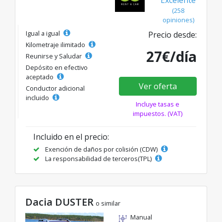
Excelente
(258
opiniones)
Igual a igual
Precio desde:
Kilometraje ilimitado
27€/día
Reunirse y Saludar
Depósito en efectivo
aceptado
Ver oferta
Conductor adicional
incluido
Incluye tasas e
impuestos. (VAT)
Incluido en el precio:
Exención de daños por colisión (CDW)
La responsabilidad de terceros(TPL)
Dacia DUSTER
o similar
Manual