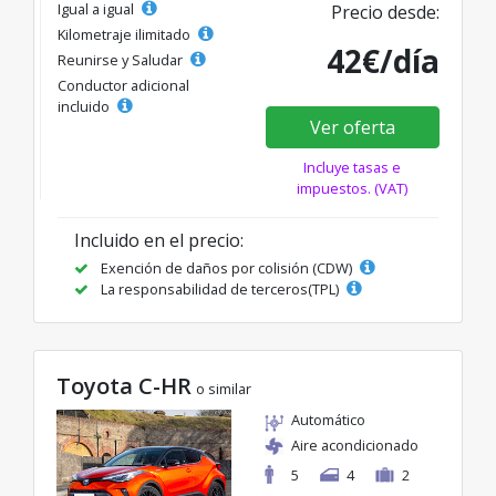
Igual a igual
Precio desde:
Kilometraje ilimitado
42€/día
Reunirse y Saludar
Conductor adicional
incluido
Ver oferta
Incluye tasas e
impuestos. (VAT)
Incluido en el precio:
Exención de daños por colisión (CDW)
La responsabilidad de terceros(TPL)
Toyota C-HR
o similar
Automático
Aire acondicionado
5
4
2