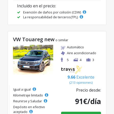
Incluido en el precio:
Exención de daños por colisión (CDW)
La responsabilidad de terceros(TPL)
VW Touareg new
o similar
Automático
Aire acondicionado
5
4
3
9.66
Excelente
(213 opiniones)
Igual a igual
Precio desde:
Kilometraje limitado
91€/día
Reunirse y Saludar
Depósito en efectivo
aceptado