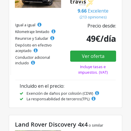
9.66
Excelente
(213 opiniones)
Igual a igual
Precio desde:
Kilometraje limitado
49€/día
Reunirse y Saludar
Depósito en efectivo
aceptado
Ver oferta
Conductor adicional
incluido
Incluye tasas e
impuestos. (VAT)
Incluido en el precio:
Exención de daños por colisión (CDW)
La responsabilidad de terceros(TPL)
Land Rover Discovery 4x4
o similar