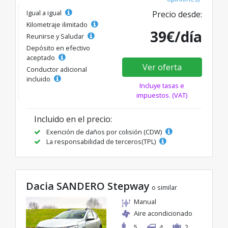
Igual a igual
Precio desde:
Kilometraje ilimitado
39€/día
Reunirse y Saludar
Depósito en efectivo
aceptado
Ver oferta
Conductor adicional
incluido
Incluye tasas e
impuestos. (VAT)
Incluido en el precio:
Exención de daños por colisión (CDW)
La responsabilidad de terceros(TPL)
Dacia SANDERO Stepway
o similar
Manual
Aire acondicionado
5
4
2