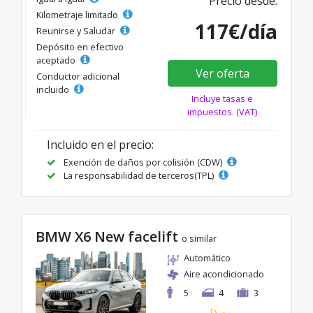
Precio desde:
Kilometraje limitado
117€/día
Reunirse y Saludar
Depósito en efectivo
aceptado
Ver oferta
Conductor adicional
incluido
Incluye tasas e
impuestos. (VAT)
Incluido en el precio:
Exención de daños por colisión (CDW)
La responsabilidad de terceros(TPL)
BMW X6 New facelift
o similar
Automático
Aire acondicionado
5
4
3