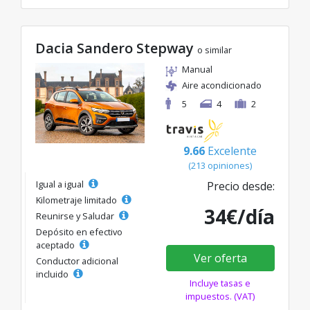
Dacia Sandero Stepway
o similar
Manual
Aire acondicionado
5
4
2
9.66
Excelente
(213 opiniones)
Igual a igual
Precio desde:
Kilometraje limitado
34€/día
Reunirse y Saludar
Depósito en efectivo
aceptado
Ver oferta
Conductor adicional
incluido
Incluye tasas e
impuestos. (VAT)