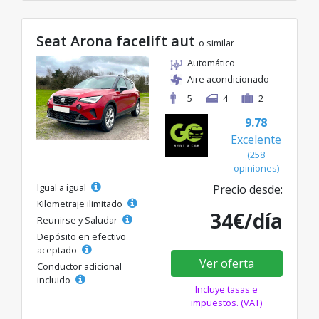
Seat Arona facelift aut
o similar
Automático
Aire acondicionado
5
4
2
9.78
Excelente
(258
opiniones)
Igual a igual
Precio desde:
Kilometraje ilimitado
34€/día
Reunirse y Saludar
Depósito en efectivo
aceptado
Ver oferta
Conductor adicional
incluido
Incluye tasas e
impuestos. (VAT)