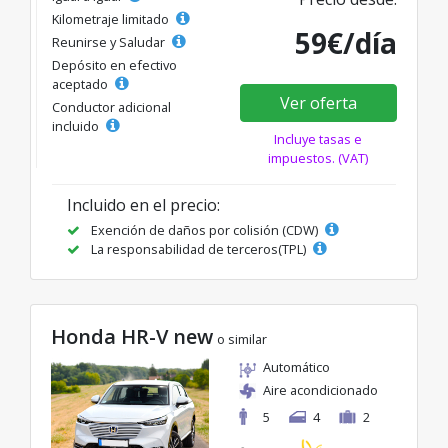
Kilometraje limitado
59€/día
Reunirse y Saludar
Depósito en efectivo
aceptado
Ver oferta
Conductor adicional
incluido
Incluye tasas e
impuestos. (VAT)
Incluido en el precio:
Exención de daños por colisión (CDW)
La responsabilidad de terceros(TPL)
Honda HR-V new
o similar
Automático
Aire acondicionado
5
4
2