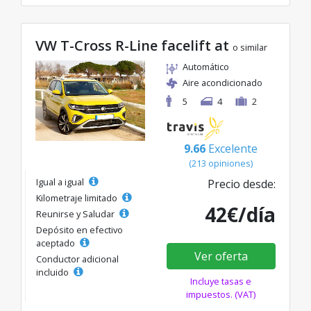
VW T-Cross R-Line facelift at
o similar
Automático
Aire acondicionado
5
4
2
9.66
Excelente
(213 opiniones)
Igual a igual
Precio desde:
Kilometraje limitado
42€/día
Reunirse y Saludar
Depósito en efectivo
aceptado
Ver oferta
Conductor adicional
incluido
Incluye tasas e
impuestos. (VAT)