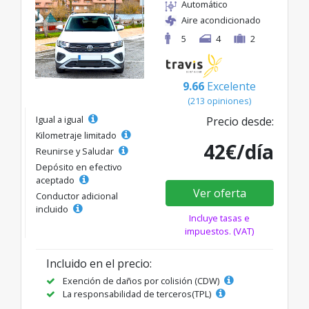
Automático
Aire acondicionado
5
4
2
9.66
Excelente
(213 opiniones)
Igual a igual
Precio desde:
Kilometraje limitado
42€/día
Reunirse y Saludar
Depósito en efectivo
aceptado
Ver oferta
Conductor adicional
incluido
Incluye tasas e
impuestos. (VAT)
Incluido en el precio:
Exención de daños por colisión (CDW)
La responsabilidad de terceros(TPL)