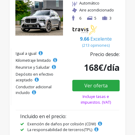
Automático
Aire acondicionado
6
5
3
9.66
Excelente
(213 opiniones)
Igual a igual
Precio desde:
Kilometraje limitado
168€/día
Reunirse y Saludar
Depósito en efectivo
aceptado
Ver oferta
Conductor adicional
incluido
Incluye tasas e
impuestos. (VAT)
Incluido en el precio:
Exención de daños por colisión (CDW)
La responsabilidad de terceros(TPL)