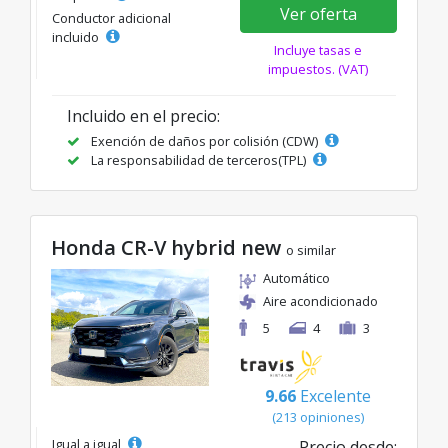
Ver oferta
Conductor adicional
incluido
Incluye tasas e
impuestos. (VAT)
Incluido en el precio:
Exención de daños por colisión (CDW)
La responsabilidad de terceros(TPL)
Honda CR-V hybrid new
o similar
Automático
Aire acondicionado
5
4
3
9.66
Excelente
(213 opiniones)
Igual a igual
Precio desde: