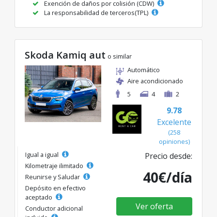
Exención de daños por colisión (CDW)
La responsabilidad de terceros(TPL)
Skoda Kamiq aut
o similar
Automático
Aire acondicionado
5
4
2
9.78
Excelente
(258
opiniones)
Igual a igual
Precio desde:
Kilometraje ilimitado
40€/día
Reunirse y Saludar
Depósito en efectivo
aceptado
Ver oferta
Conductor adicional