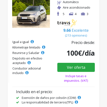
Automático
Aire acondicionado
5
4
3
9.66
Excelente
(213 opiniones)
Igual a igual
Precio desde:
Kilometraje limitado
100€/día
Reunirse y Saludar
Depósito en efectivo
aceptado
Ver oferta
Conductor adicional
incluido
Incluye tasas e
impuestos. (VAT)
Incluido en el precio:
Exención de daños por colisión (CDW)
La responsabilidad de terceros(TPL)