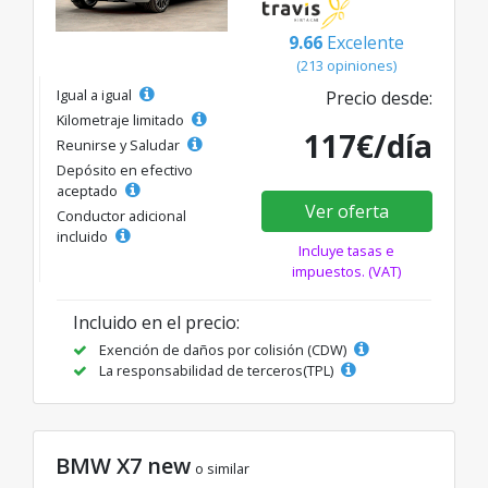
9.66
Excelente
(213 opiniones)
Igual a igual
Precio desde:
Kilometraje limitado
117€/día
Reunirse y Saludar
Depósito en efectivo
aceptado
Ver oferta
Conductor adicional
incluido
Incluye tasas e
impuestos. (VAT)
Incluido en el precio:
Exención de daños por colisión (CDW)
La responsabilidad de terceros(TPL)
BMW X7 new
o similar