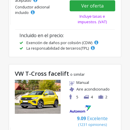
aceptado
Ver oferta
Conductor adicional
incluido
Incluye tasas e
impuestos. (VAT)
Incluido en el precio:
Exención de daños por colisión (CDW)
La responsabilidad de terceros(TPL)
VW T-Cross facelift
o similar
Manual
Aire acondicionado
5
4
2
9.09
Excelente
(1231 opiniones)