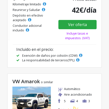
Kilometraje limitado
42€/día
Reunirse y Saludar
Depósito en efectivo
aceptado
Ver oferta
Conductor adicional
incluido
Incluye tasas e
impuestos. (VAT)
Incluido en el precio:
Exención de daños por colisión (CDW)
La responsabilidad de terceros(TPL)
VW Amarok
o similar
Automático
Aire acondicionado
5
4
3