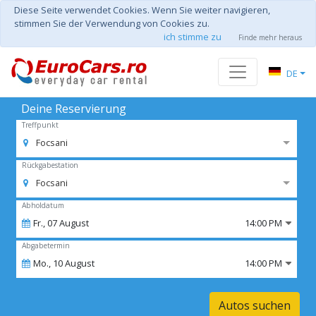
Diese Seite verwendet Cookies. Wenn Sie weiter navigieren,
stimmen Sie der Verwendung von Cookies zu.
ich stimme zu
Finde mehr heraus
DE
Deine Reservierung
Treffpunkt
Focsani
Rückgabestation
Focsani
Abholdatum
Fr.,
07
August
14:00 PM
Abgabetermin
Mo.,
10
August
14:00 PM
Autos suchen