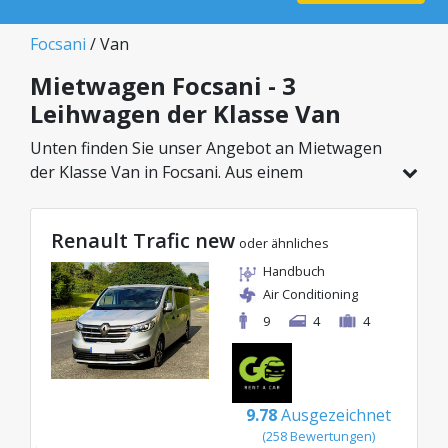
Focsani
/ Van
Mietwagen Focsani - 3
Leihwagen der Klasse Van
Unten finden Sie unser Angebot an Mietwagen
der Klasse Van in Focsani. Aus einem
Gesamtfahrzeugbestand von 3 Autos an diesem
Standort können Sie das ideale Modell aus der
Renault Trafic new
gewählten Kategorie wählen, mit attraktiven
oder ähnliches
Preisen ab nur 87€/Tag.
Handbuch
Air Conditioning
9
4
4
9.78
Ausgezeichnet
(258 Bewertungen)