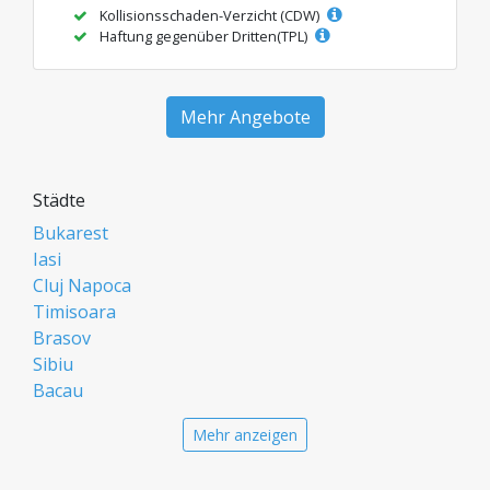
Kollisionsschaden-Verzicht (CDW)
Haftung gegenüber Dritten(TPL)
Mehr Angebote
Städte
Bukarest
Iasi
Cluj Napoca
Timisoara
Brasov
Sibiu
Bacau
Oradea
Mehr anzeigen
Arad
Piatra Neamt