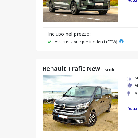
Incluso nel prezzo:
Assicurazione per incidenti (CDW)
Renault Trafic New
o simili
M
A
9