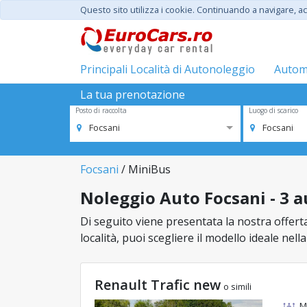
Questo sito utilizza i cookie. Continuando a navigare, acc
Principali Località di Autonoleggio
Automo
La tua prenotazione
Posto di raccolta
Luogo di scarico
Focsani
Focsani
Focsani
/ MiniBus
Noleggio Auto Focsani - 3 a
Di seguito viene presentata la nostra offerta
località, puoi scegliere il modello ideale nel
Renault Trafic new
o simili
M