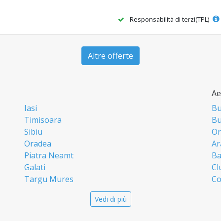
Responsabilità di terzi(TPL)
Altre offerte
Ae
Iasi
Bu
Timisoara
Bu
Sibiu
Or
Oradea
Ar
Piatra Neamt
Ba
Galati
Cl
Targu Mures
Co
Targoviste
Ia
Vedi di più
Craiova
Si
Deva
Ti