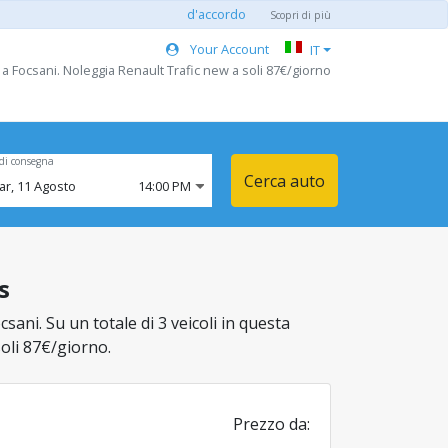
d'accordo
Scopri di più
Your Account
IT
a Focsani. Noleggia Renault Trafic new a soli 87€/giorno
di consegna
Cerca auto
ar,
11
Agosto
14:00 PM
s
sani. Su un totale di 3 veicoli in questa
soli 87€/giorno.
Prezzo da: