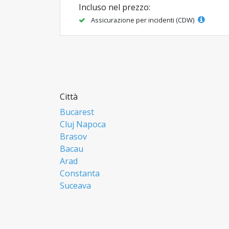
Incluso nel prezzo:
Assicurazione per incidenti (CDW)
Città
Bucarest
Cluj Napoca
Brasov
Bacau
Arad
Constanta
Suceava
Focsani
Ploiesti
Botosani