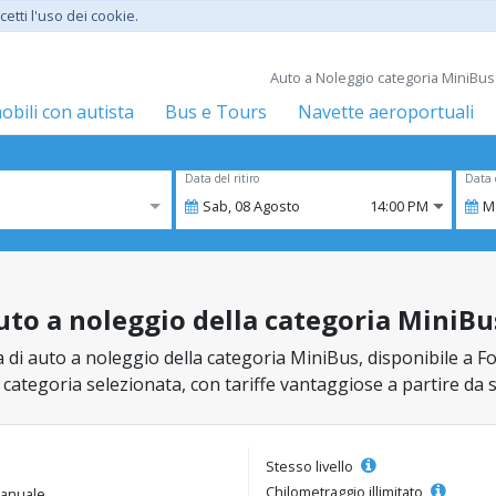
etti l'uso dei cookie.
Auto a Noleggio categoria MiniBus 
bili con autista
Bus e Tours
Navette aeroportuali
Data del ritiro
Data 
Sab,
08
Agosto
14:00 PM
M
uto a noleggio della categoria MiniBu
 di auto a noleggio della categoria MiniBus, disponibile a Foc
la categoria selezionata, con tariffe vantaggiose a partire da 
Stesso livello
Chilometraggio illimitato
anuale