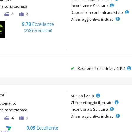
Incontrare e Salutare
ria condizionata
Deposito in contanti accettato
4
4
Driver aggiuntivo incluso
9.78
Eccellente
(258 recensioni)
Responsabilità di terzi(TPL)
mili
Stesso livello
Chilometraggio illimitato
utomatico
Incontrare e Salutare
ria condizionata
Driver aggiuntivo incluso
4
3
9.09
Eccellente