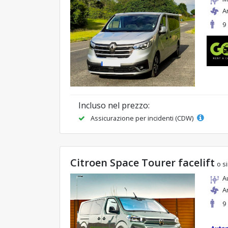
A
9
Incluso nel prezzo:
Assicurazione per incidenti (CDW)
Citroen Space Tourer facelift
o si
A
A
9