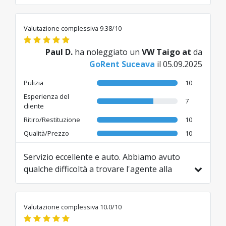
abbastanza.
Tradotto da EN da AI
Valutazione complessiva 9.38/10
Paul D.
ha noleggiato un
VW Taigo at
da
GoRent Suceava
il 05.09.2025
Pulizia
10
Esperienza del
7
cliente
Ritiro/Restituzione
10
Qualità/Prezzo
10
Servizio eccellente e auto. Abbiamo avuto
qualche difficoltà a trovare l'agente alla
destinazione.
Tradotto da EN da AI
Valutazione complessiva 10.0/10