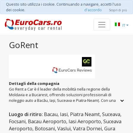
Questo sito utilizza i cookie. Continuando a navigare, accetti l'uso
dei cookie.
d'accordo
Scopri di più
IT
GoRent
Dettagli della compagnia
Go Rent a Car è il leader della mobilità nella regione della
Moldavia e a Bucarest, offrendo soluzioni professionali di
noleggio auto a Bacău, Iași, Suceava e Piatra-Neamț. Con una
presenza strategica in tutti i principali aeroporti (BCM, IAS,
SCV, OTP), vantiamo una flotta di oltre 60 veicoli affidabili, dai
Luogo di ritiro:
Bacau, Iasi, Piatra Neamt, Suceava,
marchi economici ai modelli di lusso. La nostra missione è
Focsani, Bacau Aeroporto, Iasi Aeroporto, Suceava
offrire il miglior rapporto qualità-prezzo, garantendo
Aeroporto, Botosani, Vaslui, Vatra Dornei, Gura
un'esperienza di viaggio impeccabile.