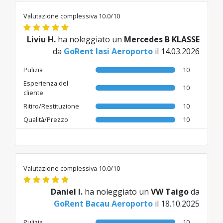
restituito più la garanzia. Questo non mi è
piaciuto...
Valutazione complessiva 10.0/10
Tradotto da RO da AI
Liviu H.
ha noleggiato un
Mercedes B KLASSE
da
GoRent Iasi Aeroporto
il 14.03.2026
Pulizia
10
Esperienza del
10
cliente
Ritiro/Restituzione
10
Qualità/Prezzo
10
Valutazione complessiva 10.0/10
Daniel I.
ha noleggiato un
VW Taigo
da
GoRent Bacau Aeroporto
il 18.10.2025
Pulizia
10