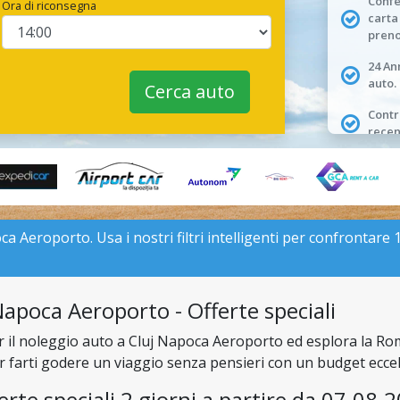
Conf
Ora di riconsegna
carta
preno
24 An
auto.
Cerca auto
Contro
recen
Aeroporto. Usa i nostri filtri intelligenti per confrontare 129
apoca Aeroporto - Offerte speciali
er il noleggio auto a Cluj Napoca Aeroporto ed esplora la Ro
per farti godere un viaggio senza pensieri con un budget eccel
erte speciali 2 giorni a partire da 07.08.