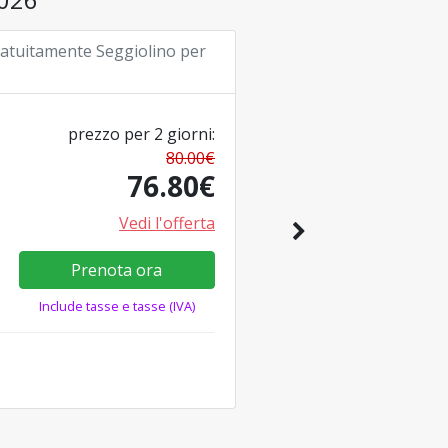
gratuitamente
Seggiolino per
prezzo per
2
giorni
:
80.00
€
76.80
€
Vedi l'offerta
Prenota ora
Include tasse e tasse (IVA)