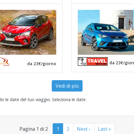
da 23€/gior
da 23€/giorno
Vedi di più
ndo le date del tuo viaggio.
Seleziona le date
.
Pagina 1 di 2
1
2
Next ›
Last »