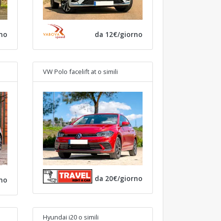
no
da 12€/giorno
VW Polo facelift at
o simili
da 20€/giorno
no
Hyundai i20
o simili