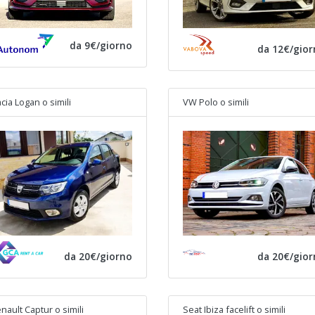
da 9€/giorno
da 12€/gior
cia Logan
o simili
VW Polo
o simili
da 20€/giorno
da 20€/gior
nault Captur
o simili
Seat Ibiza facelift
o simili