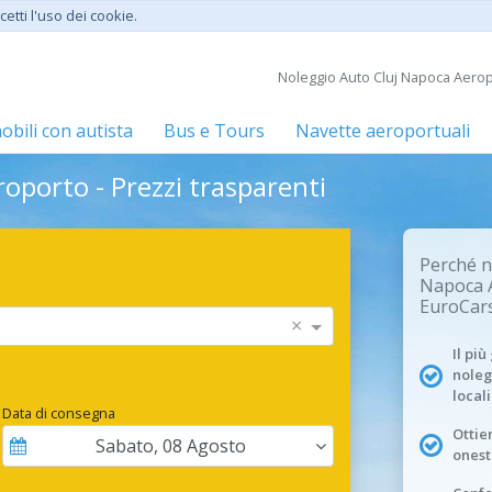
etti l'uso dei cookie.
Noleggio Auto Cluj Napoca Aerop
bili con autista
Bus e Tours
Navette aeroportuali
oporto - Prezzi trasparenti
Perché n
Napoca 
EuroCars
×
Il pi
noleg
locali
Data di consegna
Ottien
Sabato
,
08
Agosto
onest