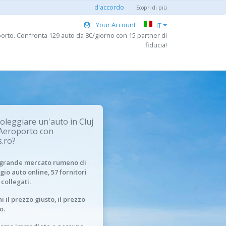
d'accordo
Scopri di più
Your Account
IT
orto. Confronta 129 auto da 8€/giorno con 15 partner di
fiducia!
oleggiare un'auto in Cluj
Aeroporto con
.ro?
ù grande mercato rumeno di
gio auto online, 57 fornitori
 collegati.
i il prezzo giusto, il prezzo
o.