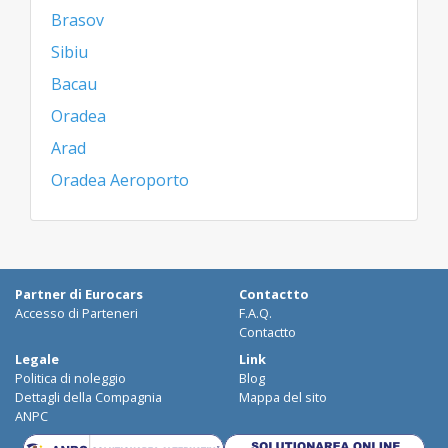
Brasov
Sibiu
Bacau
Oradea
Arad
Oradea Aeroporto
Partner di Eurocars
Contactto
Accesso di Parteneri
F.A.Q.
Contactto
Legale
Link
Politica di noleggio
Blog
Dettagli della Compagnia
Mappa del sito
ANPC