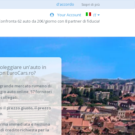
d'accordo
Scopri di più
Your Account
IT
onfronta 62 auto da 20€/giorno con 8 partner di fiducia!
oleggiare un'auto in
on EuroCars.ro?
ù grande mercato rumeno di
gio auto online, 57 fornitori
 collegati.
i il prezzo giusto, il prezzo
o.
erma immediata e nessuna
 di credito richiesta per la