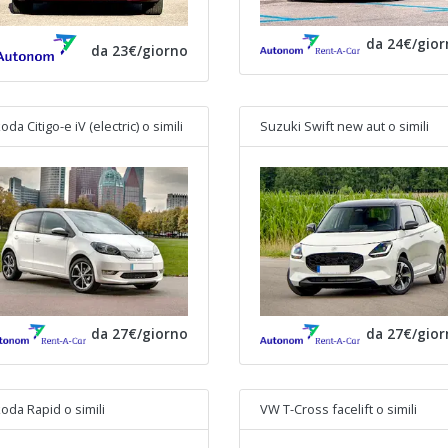
da 24€/gior
da 23€/giorno
oda Citigo-e iV (electric)
o simili
Suzuki Swift new aut
o simili
da 27€/giorno
da 27€/gior
oda Rapid
o simili
VW T-Cross facelift
o simili