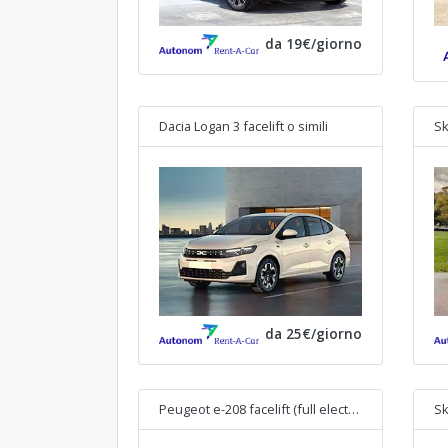
da 19€/giorno
Dacia Logan 3 facelift
o simili
Sk
da 25€/giorno
Peugeot e-208 facelift (full electric)
o simili
Sk