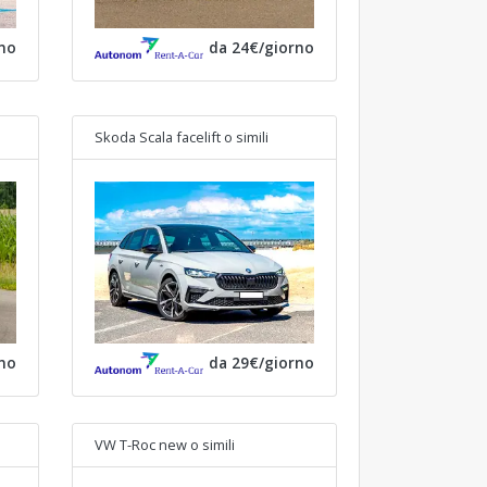
no
da 24€/giorno
Skoda Scala facelift
o simili
no
da 29€/giorno
VW T-Roc new
o simili