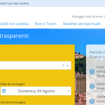
etti l'uso dei cookie.
Noleggio Auto Brasov. C
bili con autista
Bus e Tours
Navette aeroportuali
 trasparenti
Perché n
Brasov c
×
Il pi
noleg
locali
Data di consegna
Ottien
onest
Domenica
,
09
Agosto
Conf
carta
Ora di riconsegna