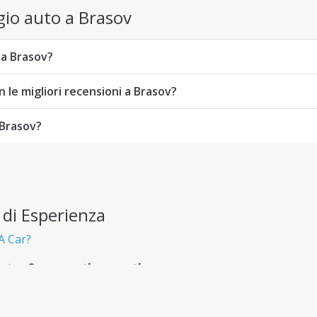
io auto a Brasov
 a Brasov?
 le migliori recensioni a Brasov?
 Brasov?
 di Esperienza
A Car?
te - Senza costi nascosti
enza brutte sorprese.