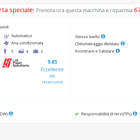
rta speciale
:
6
Prenota ora questa macchina e risparmia
simili
Automatico
Stesso livello
Aria condizionata
Chilometraggio illimitato
Incontrare e Salutare
5
4
3
9.85
Eccellente
(
66
recensioni
)
CDW)
Responsabilità di terzi(TPL)