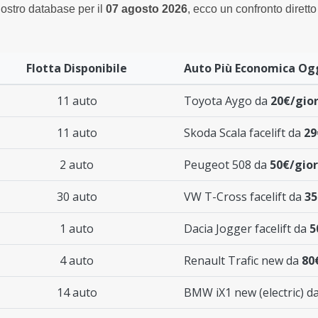
nostro database per il
07 agosto 2026
, ecco un confronto diretto 
Flotta Disponibile
Auto Più Economica Og
11 auto
Toyota Aygo da
20€/gio
11 auto
Skoda Scala facelift da
29
2 auto
Peugeot 508 da
50€/gio
30 auto
VW T-Cross facelift da
35
1 auto
Dacia Jogger facelift da
5
4 auto
Renault Trafic new da
80
14 auto
BMW iX1 new (electric) d