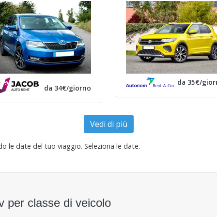
da 35€/gior
da 34€/giorno
Vedi di più
ndo le date del tuo viaggio.
Seleziona le date
.
v per classe di veicolo