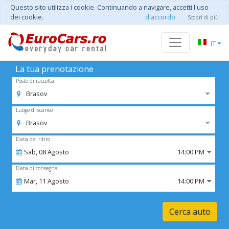
Questo sito utilizza i cookie. Continuando a navigare, accetti l'uso
dei cookie.
d'accordo
Scopri di più
IT
La tua prenotazione
Posto di raccolta
Brasov
Luogo di scarico
Brasov
Data del ritiro
Sab,
08
Agosto
14:00 PM
Data di consegna
Mar,
11
Agosto
14:00 PM
Cerca auto