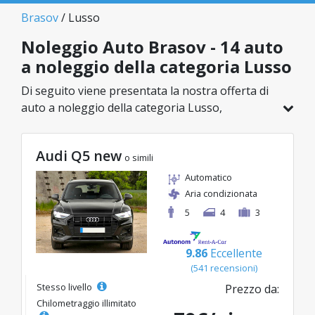
Brasov
/ Lusso
Noleggio Auto Brasov - 14 auto
a noleggio della categoria Lusso
Di seguito viene presentata la nostra offerta di
auto a noleggio della categoria Lusso,
disponibile a Brasov. Su un totale di 14 veicoli in
questa località, puoi scegliere il modello ideale
Audi Q5 new
nella categoria selezionata, con tariffe
o simili
vantaggiose a partire da soli 45€/giorno.
Automatico
Aria condizionata
5
4
3
9.86
Eccellente
(541 recensioni)
Stesso livello
Prezzo da:
Chilometraggio illimitato