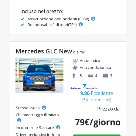
Incluso nel prezzo:
Assicurazione per incidenti (CDW)
Responsabilità di terzi(TPL)
Mercedes GLC New
o simili
Automatico
Aria condizionata
5
4
3
9.86
Eccellente
(541 recensioni)
Stesso livello
Prezzo da:
Chilometraggio illimitato
79€/giorno
Incontrare e Salutare
Driver aggiuntivo incluso