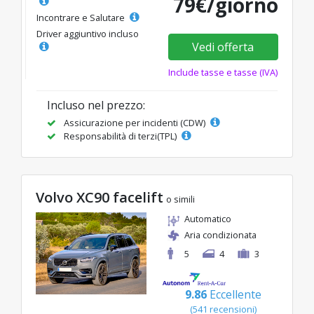
79€/giorno
Incontrare e Salutare
Driver aggiuntivo incluso
Vedi offerta
Include tasse e tasse (IVA)
Incluso nel prezzo:
Assicurazione per incidenti (CDW)
Responsabilità di terzi(TPL)
Volvo XC90 facelift
o simili
Automatico
Aria condizionata
5
4
3
9.86
Eccellente
(541 recensioni)