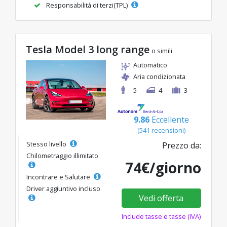
Responsabilità di terzi(TPL)
Tesla Model 3 long range
o simili
Automatico
Aria condizionata
5
4
3
9.86
Eccellente
(541 recensioni)
Stesso livello
Prezzo da:
Chilometraggio illimitato
74€/giorno
Incontrare e Salutare
Driver aggiuntivo incluso
Vedi offerta
Include tasse e tasse (IVA)