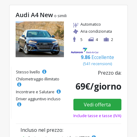
Audi A4 New
o simili
Automatico
Aria condizionata
5
4
2
9.86
Eccellente
(541 recensioni)
Stesso livello
Prezzo da:
Chilometraggio illimitato
69€/giorno
Incontrare e Salutare
Driver aggiuntivo incluso
Vedi offerta
Include tasse e tasse (IVA)
Incluso nel prezzo: