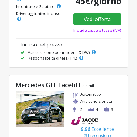
45€/giorno
Incontrare e Salutare
Driver aggiuntivo incluso
Vedi offerta
Include tasse e tasse (IVA)
Incluso nel prezzo:
Assicurazione per incidenti (CDW)
Responsabilità di terzi(TPL)
Mercedes GLE facelift
o simili
Automatico
Aria condizionata
5
4
3
9.96
Eccellente
(31 recensioni)