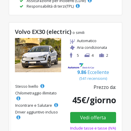
Assicurazione per incidenti (CDW)
Responsabilità di terzi(TPL)
Volvo EX30 (electric)
o simili
Automatico
Aria condizionata
5
4
2
9.86
Eccellente
(541 recensioni)
Stesso livello
Prezzo da:
Chilometraggio illimitato
45€/giorno
Incontrare e Salutare
Driver aggiuntivo incluso
Vedi offerta
Include tasse e tasse (IVA)