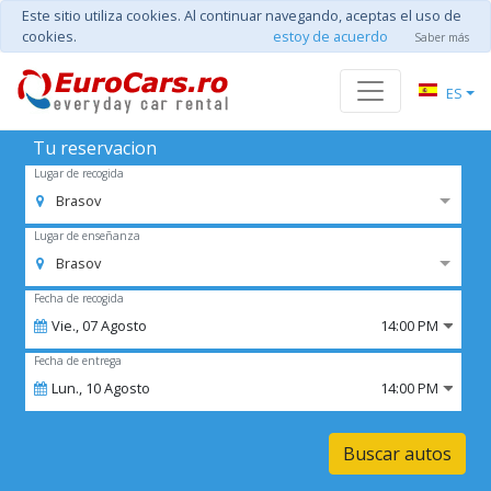
Este sitio utiliza cookies. Al continuar navegando, aceptas el uso de
cookies.
estoy de acuerdo
Saber más
ES
Tu reservacion
Lugar de recogida
Brasov
Lugar de enseñanza
Brasov
Fecha de recogida
Vie.,
07
Agosto
14:00 PM
Fecha de entrega
Lun.,
10
Agosto
14:00 PM
Buscar autos