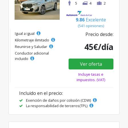
5
4
2
9.86
Excelente
(541 opiniones)
Igual a igual
Precio desde:
Kilometraje ilimitado
45€/día
Reunirse y Saludar
Conductor adicional
incluido
Ver oferta
Incluye tasas e
impuestos. (VAT)
Incluido en el precio:
Exención de daños por colisión (CDW)
La responsabilidad de terceros(TPL)