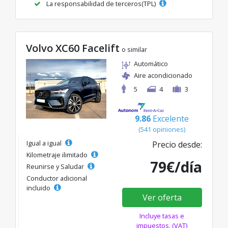
La responsabilidad de terceros(TPL)
Volvo XC60 Facelift
o similar
Automático
Aire acondicionado
5
4
3
9.86
Excelente
(541 opiniones)
Igual a igual
Precio desde:
Kilometraje ilimitado
79€/día
Reunirse y Saludar
Conductor adicional
incluido
Ver oferta
Incluye tasas e
impuestos. (VAT)