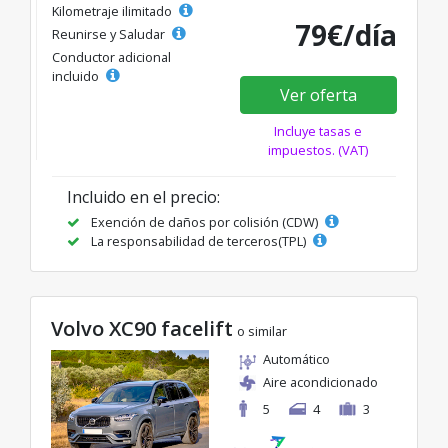
Kilometraje ilimitado
79€/día
Reunirse y Saludar
Conductor adicional
incluido
Ver oferta
Incluye tasas e
impuestos. (VAT)
Incluido en el precio:
Exención de daños por colisión (CDW)
La responsabilidad de terceros(TPL)
Volvo XC90 facelift
o similar
Automático
Aire acondicionado
5
4
3