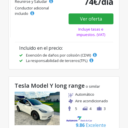
74€/día
Reunirse y Saludar
Conductor adicional
incluido
Ver oferta
Incluye tasas e
impuestos. (VAT)
Incluido en el precio:
Exención de daños por colisión (CDW)
La responsabilidad de terceros(TPL)
Tesla Model Y long range
o similar
Automático
Aire acondicionado
5
4
3
9.86
Excelente