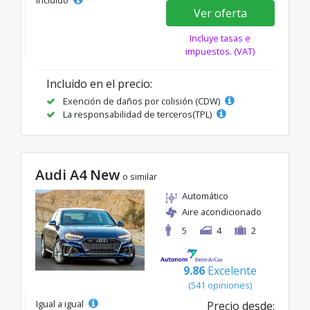
incluido
Ver oferta
Incluye tasas e
impuestos. (VAT)
Incluido en el precio:
Exención de daños por colisión (CDW)
La responsabilidad de terceros(TPL)
Audi A4 New
o similar
Automático
Aire acondicionado
5
4
2
9.86
Excelente
(541 opiniones)
Igual a igual
Precio desde: