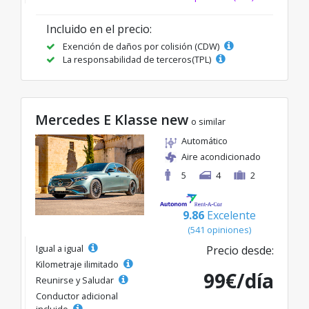
Incluido en el precio:
Exención de daños por colisión (CDW)
La responsabilidad de terceros(TPL)
Mercedes E Klasse new
o similar
Automático
Aire acondicionado
5
4
2
9.86
Excelente
(541 opiniones)
Igual a igual
Precio desde:
Kilometraje ilimitado
99€/día
Reunirse y Saludar
Conductor adicional