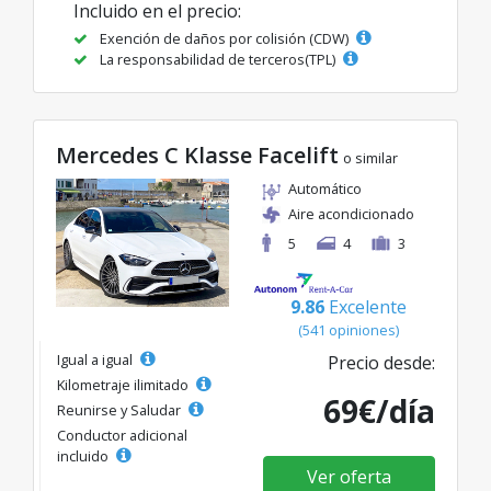
Incluido en el precio:
Exención de daños por colisión (CDW)
La responsabilidad de terceros(TPL)
Mercedes C Klasse Facelift
o similar
Automático
Aire acondicionado
5
4
3
9.86
Excelente
(541 opiniones)
Igual a igual
Precio desde:
Kilometraje ilimitado
69€/día
Reunirse y Saludar
Conductor adicional
incluido
Ver oferta