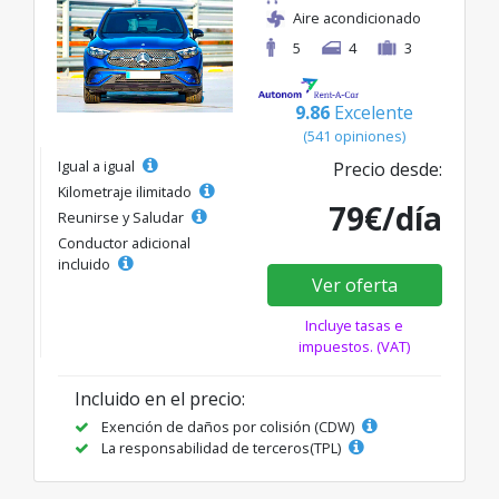
Aire acondicionado
5
4
3
9.86
Excelente
(541 opiniones)
Igual a igual
Precio desde:
Kilometraje ilimitado
79€/día
Reunirse y Saludar
Conductor adicional
incluido
Ver oferta
Incluye tasas e
impuestos. (VAT)
Incluido en el precio:
Exención de daños por colisión (CDW)
La responsabilidad de terceros(TPL)