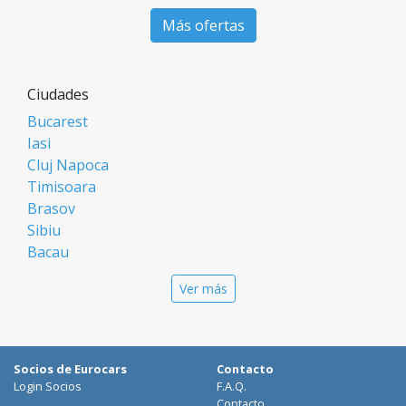
Más ofertas
Ciudades
Bucarest
Iasi
Cluj Napoca
Timisoara
Brasov
Sibiu
Bacau
Oradea
Ver más
Arad
Piatra Neamt
Constanta
Galati
Socios de Eurocars
Contacto
Suceava
Login Socios
F.A.Q.
Targu Mures
Contacto