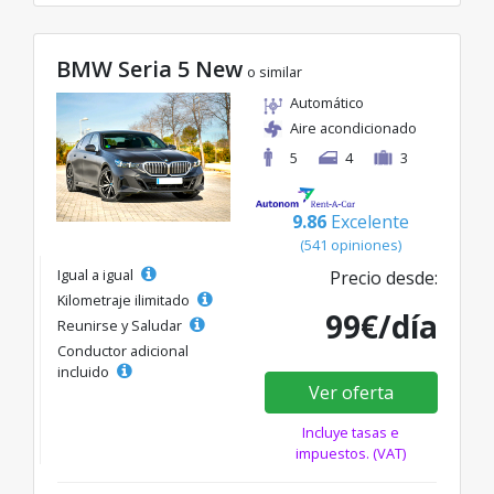
BMW Seria 5 New
o similar
Automático
Aire acondicionado
5
4
3
9.86
Excelente
(541 opiniones)
Igual a igual
Precio desde:
Kilometraje ilimitado
99€/día
Reunirse y Saludar
Conductor adicional
incluido
Ver oferta
Incluye tasas e
impuestos. (VAT)