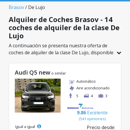
Brasov
/ De Lujo
Alquiler de Coches Brasov - 14
coches de alquiler de la clase De
Lujo
A continuación se presenta nuestra oferta de
coches de alquiler de la clase De Lujo, disponible
en Brasov. De un total de 14 vehículos en esta
ubicación, puedes elegir el modelo ideal de la
Audi Q5 new
categoría seleccionada, con tarifas excelentes
o similar
desde solo 45€/día.
Automático
Aire acondicionado
5
4
3
9.86
Excelente
(541 opiniones)
Igual a igual
Precio desde: