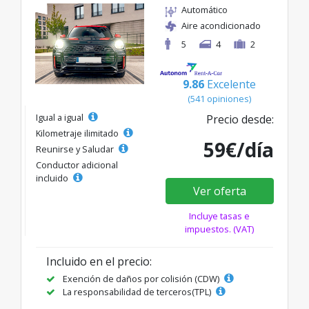
Automático
Aire acondicionado
5
4
2
9.86
Excelente
(541 opiniones)
Igual a igual
Precio desde:
Kilometraje ilimitado
59€/día
Reunirse y Saludar
Conductor adicional
incluido
Ver oferta
Incluye tasas e
impuestos. (VAT)
Incluido en el precio:
Exención de daños por colisión (CDW)
La responsabilidad de terceros(TPL)