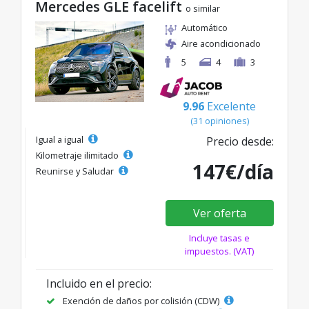
Mercedes GLE facelift
o similar
Automático
Aire acondicionado
5
4
3
9.96
Excelente
(31 opiniones)
Igual a igual
Precio desde:
Kilometraje ilimitado
147€/día
Reunirse y Saludar
Ver oferta
Incluye tasas e
impuestos. (VAT)
Incluido en el precio:
Exención de daños por colisión (CDW)